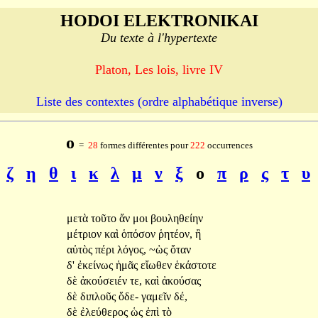
HODOI ELEKTRONIKAI
Du texte à l'hypertexte
Platon, Les lois, livre IV
Liste des contextes (ordre alphabétique inverse)
ο
=
28
formes différentes pour
222
occurrences
ζ
η
θ
ι
κ
λ
μ
ν
ξ
ο
π
ρ
ς
τ
υ
μετὰ
τοῦτο
ἄν
μοι
βουληθείην
μέτριον
καὶ
ὁπόσον
ῥητέον,
ἢ
αὐτὸς
πέρι
λόγος,
~ὡς
ὅταν
δ'
ἐκείνως
ἡμᾶς
εἴωθεν
ἑκάστοτε
δὲ
ἀκούσειέν
τε,
καὶ
ἀκούσας
δὲ
διπλοῦς
ὅδε-
γαμεῖν
δέ,
δὲ
ἐλεύθερος
ὡς
ἐπὶ
τὸ