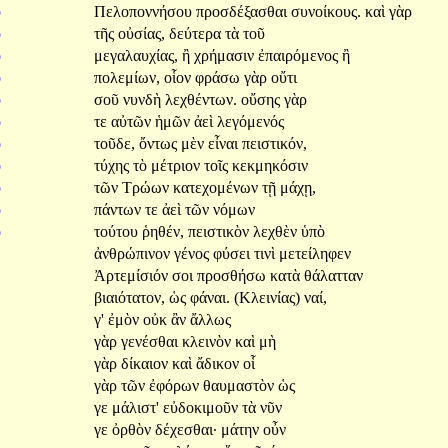
ὸ
Πελοποννήσου
προσδέξασθαι
συνοίκους.
καὶ
γὰρ
ὸ
τῆς
οὐσίας,
δεύτερα
τὰ
τοῦ
ὸ
μεγαλαυχίας,
ἢ
χρήμασιν
ἐπαιρόμενος
ἢ
ὸ
πολεμίων,
οἷον
φράσω
γὰρ
οὔτι
ὸ
σοῦ
νυνδὴ
λεχθέντων.
οὔσης
γὰρ
ό
τε
αὐτῶν
ἡμῶν
ἀεὶ
λεγόμενός
ὸ
τοῦδε,
ὄντως
μὲν
εἶναι
πειστικόν,
ὸ
τύχης
τὸ
μέτριον
τοῖς
κεκμηκόσιν
ὸ
τῶν
Τρώων
κατεχομένων
τῇ
μάχῃ,
ὸ
πάντων
τε
ἀεὶ
τῶν
νόμων
ὸ
τούτου
ῥηθέν,
πειστικὸν
λεχθὲν
ὑπὸ
ἀνθρώπινον
γένος
φύσει
τινὶ
μετείληφεν
Ἀρτεμίσιόν
σοι
προσθήσω
κατὰ
θάλατταν
βιαιότατον,
ὡς
φάναι.
(Κλεινίας)
ναί,
γ'
ἐμὸν
οὐκ
ἂν
ἄλλως
γὰρ
γενέσθαι
κλεινὸν
καὶ
μὴ
γὰρ
δίκαιον
καὶ
ἄδικον
οἷ
γὰρ
τῶν
ἐφόρων
θαυμαστὸν
ὡς
γε
μάλιστ'
εὐδοκιμοῦν
τὰ
νῦν
γε
ὀρθὸν
δέχεσθαι·
μάτην
οὖν