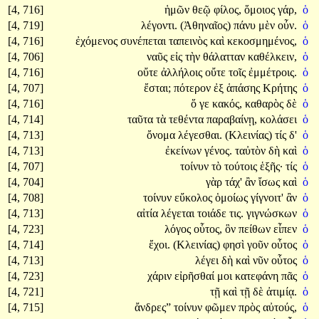
[4, 716]
ἡμῶν
θεῷ
φίλος,
ὅμοιος
γάρ,
ὁ
[4, 719]
λέγοντι.
(Ἀθηναῖος)
πάνυ
μὲν
οὖν.
ὁ
[4, 716]
ἐχόμενος
συνέπεται
ταπεινὸς
καὶ
κεκοσμημένος,
ὁ
[4, 706]
ναῦς
εἰς
τὴν
θάλατταν
καθέλκειν,
ὁ
[4, 716]
οὔτε
ἀλλήλοις
οὔτε
τοῖς
ἐμμέτροις.
ὁ
[4, 707]
ἔσται;
πότερον
ἐξ
ἁπάσης
Κρήτης
ὁ
[4, 716]
ὅ
γε
κακός,
καθαρὸς
δὲ
ὁ
[4, 714]
ταῦτα
τὰ
τεθέντα
παραβαίνῃ,
κολάσει
ὁ
[4, 713]
ὄνομα
λέγεσθαι.
(Κλεινίας)
τίς
δ'
ὁ
[4, 713]
ἐκείνων
γένος.
ταὐτὸν
δὴ
καὶ
ὁ
[4, 707]
τοίνυν
τὸ
τούτοις
ἑξῆς·
τίς
ὁ
[4, 704]
γὰρ
τάχ'
ἂν
ἴσως
καὶ
ὁ
[4, 708]
τοίνυν
εὔκολος
ὁμοίως
γίγνοιτ'
ἂν
ὁ
[4, 713]
αἰτία
λέγεται
τοιάδε
τις.
γιγνώσκων
ὁ
[4, 723]
λόγος
οὗτος,
ὃν
πείθων
εἶπεν
ὁ
[4, 714]
ἔχοι.
(Κλεινίας)
φησὶ
γοῦν
οὗτος
ὁ
[4, 713]
λέγει
δὴ
καὶ
νῦν
οὗτος
ὁ
[4, 723]
χάριν
εἰρῆσθαί
μοι
κατεφάνη
πᾶς
ὁ
[4, 721]
τῇ
καὶ
τῇ
δὲ
ἀτιμίᾳ.
ὁ
[4, 715]
ἄνδρες”
τοίνυν
φῶμεν
πρὸς
αὐτούς,
ὁ