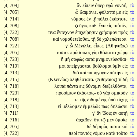
[4, 709]
ἂν
εἰπεῖν
ὅπερ
ἐγὼ
νυνδή,
τὸ
[4, 705]
ὦ
δαιμόνιε,
φύλαττέ
με
εἰς
τὸ
[4, 714]
νόμους
ἐν
τῇ
πόλει
ἑκάστοτε
τὸ
[4, 708]
ζεῦγος
καθ'
ἕνα
εἰς
ταὐτόν,
τὸ
[4, 722]
τινα
ἔντεχνον
ἐπιχείρησιν
χρήσιμον
πρὸς
τὸ
[4, 708]
καὶ
νομοθετεῖσθαι,
τῇ
δὲ
χαλεπώτερα.
τὸ
[4, 722]
γ'
ὦ
Μέγιλλε,
εἶπες.
(Ἀθηναῖος)
τὸ
[4, 705]
τοῦτο.
πρόσοικος
γὰρ
θάλαττα
χώρᾳ
τὸ
[4, 723]
ἢ
μὴ
σαφῶς
αὐτὰ
μνημονεύεσθαι-
τὸ
[4, 719]
μοι
ἀπείργασται,
βούλομαι
ὑμῖν
εἰς
τὸ
[4, 713]
διὸ
καὶ
παρήγαγον
αὐτὴν
εἰς
τὸ
[4, 715]
(Κλεινίας)
ἀληθέστατα.
(Ἀθηναῖος)
τί
δὴ
τὸ
[4, 718]
λοιπὰ
πάντα
εἰς
δύναμιν
διεξελθόντα,
τὸ
[4, 723]
προοίμιον
ἑκάστοις-
οὐ
γὰρ
σμικρὸν
τὸ
[4, 718]
τε
τῆς
διδομένης
ὑπὸ
τύχης
τὸ
[4, 713]
εἰ
μέλλομεν
ἐμμελῶς
πως
δηλῶσαι
τὸ
[4, 711]
γ'
ἂν
ἴδοις
ἐν
αὐτῇ
τὸ
[4, 716]
ἀρχαῖον,
ὅτι
τῷ
μὲν
ὁμοίῳ
τὸ
[4, 705]
δὲ
δὴ
πρὸς
ταῦτα
καὶ
τὸ
[4, 722]
περὶ
παντὸς
νόμου
κατὰ
τοῦτο
τὸ