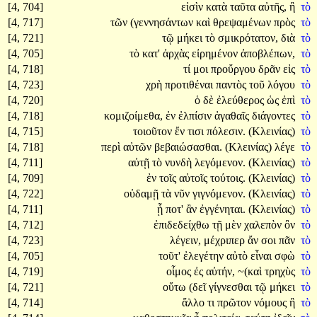
[4, 704]
εἰσὶν
κατὰ
ταῦτα
αὐτῆς,
ἢ
τὸ
[4, 717]
τῶν
(γεννησάντων
καὶ
θρεψαμένων
πρὸς
τὸ
[4, 721]
τῷ
μήκει
τὸ
σμικρότατον,
διὰ
τὸ
[4, 705]
τὸ
κατ'
ἀρχὰς
εἰρημένον
ἀποβλέπων,
τὸ
[4, 718]
τί
μοι
προὔργου
δρᾶν
εἰς
τὸ
[4, 723]
χρὴ
προτιθέναι
παντὸς
τοῦ
λόγου
τὸ
[4, 720]
ὁ
δὲ
ἐλεύθερος
ὡς
ἐπὶ
τὸ
[4, 718]
κομιζοίμεθα,
ἐν
ἐλπίσιν
ἀγαθαῖς
διάγοντες
τὸ
[4, 715]
τοιοῦτον
ἔν
τισι
πόλεσιν.
(Κλεινίας)
τὸ
[4, 718]
περὶ
αὐτῶν
βεβαιώσασθαι.
(Κλεινίας)
λέγε
τὸ
[4, 711]
αὐτῇ
τὸ
νυνδὴ
λεγόμενον.
(Κλεινίας)
τὸ
[4, 709]
ἐν
τοῖς
αὐτοῖς
τούτοις.
(Κλεινίας)
τὸ
[4, 722]
οὐδαμῇ
τὰ
νῦν
γιγνόμενον.
(Κλεινίας)
τὸ
[4, 711]
ᾗ
ποτ'
ἂν
ἐγγένηται.
(Κλεινίας)
τὸ
[4, 712]
ἐπιδεδείχθω
τῇ
μὲν
χαλεπὸν
ὂν
τὸ
[4, 723]
λέγειν,
μέχριπερ
ἄν
σοι
πᾶν
τὸ
[4, 705]
τοῦτ'
ἐλεγέτην
αὐτὸ
εἶναι
σφὼ
τὸ
[4, 719]
οἶμος
ἐς
αὐτήν,
~(καὶ
τρηχὺς
τὸ
[4, 721]
οὕτω
(δεῖ
γίγνεσθαι
τῷ
μήκει
τὸ
[4, 714]
ἄλλο
τι
πρῶτον
νόμους
ἢ
τὸ