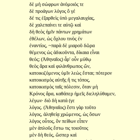
δὲ
μὴ
σώφρων
ἀνόμοιός
τε
δὲ
προάγων
λόγος
ὅ
γέ
δέ
τις
ἐξαρθεὶς
ὑπὸ
μεγαλαυχίας,
δὲ
χαλεπαίνει
τε
αὐτῷ
καὶ
δὴ
θεὸς
ἡμῖν
πάντων
χρημάτων
ἐθέλων,
ὡς
ὄχλου
τινὸς
ἐν
ἐναντίος,
~παρὰ
δὲ
μιαροῦ
δῶρα
θέμενος
ὡς
ἀδικοῦντα,
δίκαια
εἶναι
θεός;
(Ἀθηναῖος)
ἆρ'
οὖν
μύθῳ
θεὸς
ἄρα
καὶ
φιλάνθρωπος
ὤν,
κατοικιζόμενος
ὑμῖν
λεὼς
ἔσται;
πότερον
κατοικισμὸς
αὐτῆς
ἤ
τις
τόπος,
κατοικισμὸς
ταῖς
πόλεσιν,
ὅταν
μὴ
Κρόνος
ἄρα,
καθάπερ
ἡμεῖς
διεληλύθαμεν,
λέγων·
διὸ
δὴ
κατά
(γε
λόγος.
(Ἀθηναῖος)
ἔστι
γὰρ
τοῦτο
λόγος,
ἀληθείᾳ
χρώμενος,
ὡς
ὅσων
λόγος
οὗτος,
ὃν
πείθων
εἶπεν
μὲν
ἁπλοῦς
ἔστω
τις
τοιοῦτος
μὲν
δὴ
θεός,
ὥσπερ
καὶ