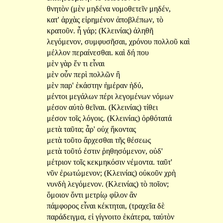
θνητὸν
(μὲν
μηδένα
νομοθετεῖν
μηδέν,
κατ'
ἀρχὰς
εἰρημένον
ἀποβλέπων,
τὸ
κρατοῦν.
ἦ
γάρ;
(Κλεινίας)
ἀληθῆ
λεγόμενον,
συμφυσῆσαι,
χρόνου
πολλοῦ
καὶ
μέλλον
περαίνεσθαι.
καὶ
δή
που
μὲν
γὰρ
ἕν
τι
εἶναι
μὲν
οὖν
περὶ
πολλῶν
ἢ
μὲν
παρ'
ἑκάστην
ἡμέραν
ἡδύ,
μέντοι
μεγάλων
πέρι
λεγομένων
νόμων
μέσον
αὐτὸ
θεῖναι.
(Κλεινίας)
τίθει
μέσον
τοῖς
λόγοις.
(Κλεινίας)
ὀρθότατά
μετὰ
ταῦτα;
ἆρ'
οὐχ
ἥκοντας
μετὰ
τοῦτο
ἄρχεσθαι
τῆς
θέσεως
μετὰ
τοῦτό
ἐστιν
ῥηθησόμενον,
οὐδ'
μέτριον
τοῖς
κεκμηκόσιν
νέμοντα.
ταῦτ'
νῦν
ἐρωτώμενον;
(Κλεινίας)
οὐκοῦν
χρὴ
νυνδὴ
λεγόμενον.
(Κλεινίας)
τὸ
ποῖον;
ὅμοιον
ὄντι
μετρίῳ
φίλον
ἂν
πάμφορος
εἶναι
κέκτηται,
(τραχεῖα
δὲ
παράδειγμα,
εἰ
γίγνοιτο
ἑκάτερα,
ταὐτὸν