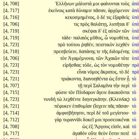
[4, 708]
Ἑλλήνων
μάλιστά
μοι
φαίνονται
τοὺς
ἀπ
[4, 717]
ἐκείνοις
κατὰ
δύναμιν
πᾶσαν,
ἀρχόμενον
ἀπ
[4, 716]
κεκοσμημένος,
ὁ
δέ
τις
ἐξαρθεὶς
ὑπ
[4, 706]
τις
πρὸς
θαλάττῃ,
λυπῆται
δ'
ὑπ
[4, 719]
σκέψαι
δ'
ἐξ
αὐτῶν
τῶν
ὑπ
[4, 719]
τάδε·
παλαιὸς
μῦθος,
ὦ
νομοθέτα,
ὑπ
[4, 723]
πρὸ
τούτου
ῥηθέν,
πειστικὸν
λεχθὲν
ὑπ
[4, 718]
πρεσβεύειν,
δαπάνης
τε
τῆς
διδομένης
ὑπ
[4, 706]
τὸν
Ἀγαμέμνονα,
τῶν
Ἀχαιῶν
τότε
ὑπ
[4, 723]
εἰρῆσθαι;
τόδε,
ὡς
τὸν
νομοθέτην
πρ
[4, 723]
εἶναι
νόμος
ἄκρατος,
τὸ
δὲ
πρ
[4, 721]
τριάκοντα,
διανοηθέντα
ὡς
ἔστιν
ᾗ
τὸ
[4, 707]
τῇ
περὶ
Σαλαμῖνα
τὴν
περὶ
τὸ
[4, 715]
φύσιν
τὸν
Πίνδαρον
ἄγειν
δικαιοῦντα
τὸ
[4, 723]
νυνδὴ
τὼ
λεχθέντε
διηνεγκάτην.
(Κλεινίας)
τό
[4, 721]
πέφυκεν
ἐπιθυμίαν
(ἴσχειν
πᾶς
πᾶσαν·
τὸ
[4, 714]
ἀμφισβήτησιν,
περὶ
δὲ
τοῦ
μεγίστου·
τὸ
[4, 712]
γὰρ
τυραννίδι
δοκεῖ
μοι
προσεοικέναι
τὸ
[4, 708]
ὡς
ἐξ
Ἄργους
εἰσίν,
καὶ
τό
[4, 717]
ἀγαθὸν
οὔτε
θεὸν
ἔστιν
ποτὲ
τό