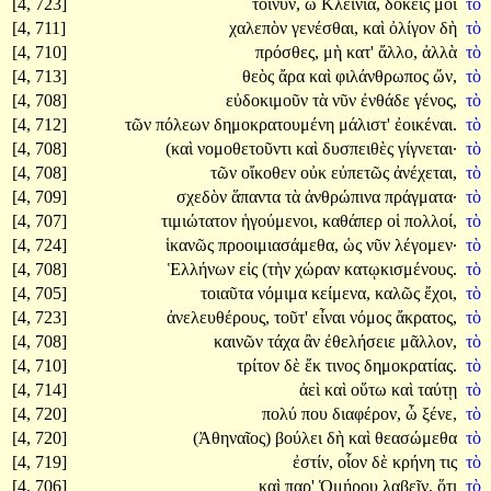
[4, 723]
τοίνυν,
ὦ
Κλεινία,
δοκεῖς
μοι
τό
[4, 711]
χαλεπὸν
γενέσθαι,
καὶ
ὀλίγον
δὴ
τὸ
[4, 710]
πρόσθες,
μὴ
κατ'
ἄλλο,
ἀλλὰ
τὸ
[4, 713]
θεὸς
ἄρα
καὶ
φιλάνθρωπος
ὤν,
τὸ
[4, 708]
εὐδοκιμοῦν
τὰ
νῦν
ἐνθάδε
γένος,
τὸ
[4, 712]
τῶν
πόλεων
δημοκρατουμένη
μάλιστ'
ἐοικέναι.
τὸ
[4, 708]
(καὶ
νομοθετοῦντι
καὶ
δυσπειθὲς
γίγνεται·
τὸ
[4, 708]
τῶν
οἴκοθεν
οὐκ
εὐπετῶς
ἀνέχεται,
τὸ
[4, 709]
σχεδὸν
ἅπαντα
τὰ
ἀνθρώπινα
πράγματα·
τὸ
[4, 707]
τιμιώτατον
ἡγούμενοι,
καθάπερ
οἱ
πολλοί,
τὸ
[4, 724]
ἱκανῶς
προοιμιασάμεθα,
ὡς
νῦν
λέγομεν·
τὸ
[4, 708]
Ἑλλήνων
εἰς
(τὴν
χώραν
κατῳκισμένους.
τὸ
[4, 705]
τοιαῦτα
νόμιμα
κείμενα,
καλῶς
ἔχοι,
τὸ
[4, 723]
ἀνελευθέρους,
τοῦτ'
εἶναι
νόμος
ἄκρατος,
τὸ
[4, 708]
καινῶν
τάχα
ἂν
ἐθελήσειε
μᾶλλον,
τὸ
[4, 710]
τρίτον
δὲ
ἔκ
τινος
δημοκρατίας.
τὸ
[4, 714]
ἀεὶ
καὶ
οὕτω
καὶ
ταύτῃ
τὸ
[4, 720]
πολύ
που
διαφέρον,
ὦ
ξένε,
τὸ
[4, 720]
(Ἀθηναῖος)
βούλει
δὴ
καὶ
θεασώμεθα
τὸ
[4, 719]
ἐστίν,
οἷον
δὲ
κρήνη
τις
τὸ
[4, 706]
καὶ
παρ'
Ὁμήρου
λαβεῖν,
ὅτι
τὸ