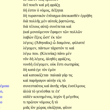
δεῖ
ποιεῖν
καὶ
μὴ
φράζῃ
δή
ἐστιν
ὁ
νόμος,
δέξηται
δὴ
τυραννικὸν
ἐπίταγμα
ἀπεικασθὲν
ἐρρήθη
διὰ
πολλῆς
μὲν
αὐτοῖς
ῥᾳστώνης,
διὰ
τέλους
αὐτῷ
συνέπεται
καὶ
(καὶ
μονούμενον
ἔφαμεν
τῶν
πολλῶν
λαβὼν
ἕξεις
ὥστ'
ἐκ
τῶν
λέγεις;
(Ἀθηναῖος)
ὦ
δαιμόνιε,
φύλαττέ
λέγομεν,
πάντων
τάχιστόν
τε
καὶ
λέγω
που.
(Κλεινίας)
πάνυ
μὲν
νῦν
δὴ
λέγεις,
ἀληθὲς
φράζεις,
νυνδὴ
ἐλέγομεν,
οὐκ
ἔστι
σωτηρίας
ὸ
δὴ
κατά
(γε
τὸν
ἐμὸν
ὸ
καὶ
κατοικίζεται·
παλαιὰ
γάρ
τις
ὸ
καὶ
παρήγαγον
αὐτὴν
εἰς
τὸ
λέμοιο
συνεσταότος
καὶ
ἀυτῆς
νῆας
ἐυσέλμους
ο,
ἀλλὰ
τὸ
γενέσθαι
τε
ἐπ'
λο
οὐδὲν
κεκτημένος,
ἰσχὺν
ἢ
μέγεθος
λο
τι
πρῶτον
νόμους
ἢ
τὸ
ὸ
μιᾶς
ἰὸν
χώρας
οἰκίζηται,
φίλον