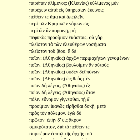
παράπαν
ἀλίμενος;
(Κλεινίας)
εὐλίμενος
μὲν
παρέχειν
αὐτὰ
εἰς
ὑπηρεσίαν
ἐκείνοις
πείθειν
τε
ἅμα
καὶ
ἀπειλεῖν,
περὶ
τῶν
Κρητικῶν
νόμων
ὡς
περὶ
ὧν
ἂν
παραινῇ,
μὴ
πεφυκὸς
προοίμιον
ἑκάστοις-
οὐ
γὰρ
πλεῖστον
τὰ
τῶν
ἐλευθέρων
νοσήματα
πλεῖστον
τοῦ
βίου.
ἃ
δὲ
ποῖον;
(Ἀθηναῖος)
ἀρχῶν
περιμαχήτων
γενομένων,
ποῖον.
(Ἀθηναῖος)
βουλοίμην
ἂν
αὐτοὺς
ποῖον;
(Ἀθηναῖος)
οὐδὲν
δεῖ
πόνων
ποῖον;
(Ἀθηναῖος)
ὡς
θεὸς
μὲν
ποῖον
δὴ
λέγεις;
(Ἀθηναῖος)
ἐξ
ποῖον
δὴ
λέγεις;
(Ἀθηναῖος)
ὅταν
πόλιν
εὔνομον
γίγνεσθαι,
τῇ
δ'
προοίμιον
ἱκανῶς
εἰρῆσθαι
δοκῇ.
μετὰ
πρὸς
τὸν
πόλεμον,
ἐγὼ
δὲ
πρῶτον·
ἐπὴν
δ'
εἰς
ἄκρον
σμικρότατον,
διὰ
τὸ
πείθειν
τε
συμφέρον
ἑαυτῷ
τῆς
ἀρχῆς
τοῦ