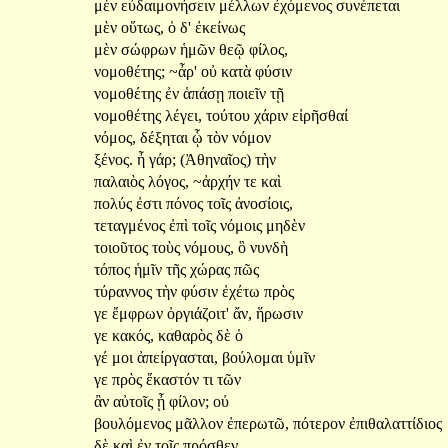
μὲν
εὐδαιμονήσειν
μέλλων
ἐχόμενος
συνέπεται
μὲν
οὕτως,
ὁ
δ'
ἐκείνως
μὲν
σώφρων
ἡμῶν
θεῷ
φίλος,
νομοθέτης;
~ἆρ'
οὐ
κατὰ
φύσιν
νομοθέτης
ἐν
ἁπάσῃ
ποιεῖν
τῇ
νομοθέτης
λέγει,
τούτου
χάριν
εἰρῆσθαί
νόμος,
δέξηται
ᾧ
τὸν
νόμον
ξένος.
ἦ
γάρ;
(Ἀθηναῖος)
τὴν
παλαιὸς
λόγος,
~ἀρχήν
τε
καὶ
πολύς
ἐστι
πόνος
τοῖς
ἀνοσίοις,
τεταγμένος
ἐπὶ
τοῖς
νόμοις
μηδὲν
τοιοῦτος
τοὺς
νόμους,
ὃ
νυνδὴ
τόπος
ἡμῖν
τῆς
χώρας
πῶς
τύραννος
τὴν
φύσιν
ἐχέτω
πρὸς
γε
ἔμφρων
ὀργιάζοιτ'
ἄν,
ἥρωσιν
γε
κακός,
καθαρὸς
δὲ
ὁ
γέ
μοι
ἀπείργασται,
βούλομαι
ὑμῖν
γε
πρὸς
ἕκαστόν
τι
τῶν
ἂν
αὐτοῖς
ᾖ
φίλον;
οὐ
βουλόμενος
μᾶλλον
ἐπερωτῶ,
πότερον
ἐπιθαλαττίδιος
δὲ
καὶ
ἐν
τοῖς
πρόσθεν