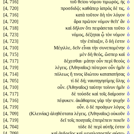
[4, 716]
τοῦ
θείου
νόμου
τιμωρός,
ἧς
ὁ
[4, 720]
προσδιδῷ;
καθάπερ
ἰατρὸς
δέ
τις,
ὁ
[4, 716]
κατὰ
τοῦτον
δὴ
τὸν
λόγον
ὁ
[4, 720]
ἄρα
πρῶτον
νόμον
θεῖτ'
ἂν
ὁ
[4, 718]
καὶ
δῆλον
ὅτι
πειράσεται
τοῦτο
ὁ
[4, 723]
νόμος,
δέξηται
ᾧ
τὸν
νόμον
ὁ
[4, 723]
τὴν
ἐπίταξιν,
ὃ
δή
ἐστιν
ὁ
[4, 710]
Μέγιλλε,
δεῖν
εἶναι
τὴν
συνεπομένην
ὁ
[4, 715]
μὲν
δὴ
θεός,
ὥσπερ
καὶ
ὁ
[4, 717]
δέχεσθαι·
μάτην
οὖν
περὶ
θεοὺς
ὁ
[4, 719]
λέγεις.
(Ἀθηναῖος)
πότερον
οὖν
ἡμῖν
ὁ
[4, 714]
πόλεως
ἤ
τινος
ἰδιώτου
καταπατήσας
ὁ
[4, 705]
τί
δὲ
δή;
ναυπηγησίμης
ὕλης
ὁ
[4, 710]
οὖν.
(Ἀθηναῖος)
ταύτην
τοίνυν
ἡμῖν
ὁ
[4, 717]
δὲ
τούσδε
καὶ
τοῖς
δαίμοσιν
ὅ
[4, 716]
πέφυκεν.
ἀκάθαρτος
γὰρ
τὴν
ψυχὴν
ὅ
[4, 719]
οὖν.
ὁ
δὲ
προάγων
λόγος
ὅ
[4, 709]
(Κλεινίας)
ἀληθέστατα
λέγεις.
(Ἀθηναῖος)
οὐκοῦν
ὅ
[4, 719]
δεῖ
τοῖς
ποιηταῖς
ἐπιτρέπειν
ποιεῖν
ὃ
[4, 704]
τόδε
δὲ
περὶ
αὐτῆς
ἐστιν
ὃ
[4, 709]
καὶ
ἀνδρεῖος
καὶ
μεγαλοπρεπὴς
φύσει·
ὃ