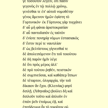
γε
τοσοῦτον
λέγειν,
ὅτι
πᾶσίν
γεγονὸς
ἐν
τῷ
πολλῷ
χρόνῳ,
γενέσθαι
τε
ἐπ'
αὐτοῦ
νομοθέτην
γένος
ἄμεινον
ἡμῶν
ἐφίστη
τὸ
Γορτυνικόν·
ἐκ
Γόρτυνος
γὰρ
τυγχάνει
δ'
αὖ
μὴ
φάναι
ἀριστοκρατίαν
δ'
αὖ
παντοδαπὸν
ἐς
ταὐτὸν
δ'
ἐνίοτε
πονηρίᾳ
νόμων
ἐστασιακὸς
δ'
ἔστιν
περί
τε
ναυτιλίαν
δ'
ὡς
βελτίστους
γίγνεσθαί
τε
δὲ
ἀπολειπόμενον
ἔτι
τοῦ
τοιούτου
δὲ
δὴ
παρὸν
ἡμῖν
λέγε
δὲ
ὅτι
πρὸς
μέρος
ἀλλ'
δὲ
πρὸ
τούτου
ῥηθέν,
πειστικὸν
δὲ
συμπνεῦσαι,
καὶ
καθάπερ
ἵππων
δὲ
τέταρτον,
ὀλιγαρχία,
τὴν
τοῦ
δίκαιον
ἂν
ἔχοι.
(Κλεινίας)
φησὶ
διπλῇ.
(Ἀθηναῖος)
βούλει
δὴ
καὶ
διπλοῦν
τοῦτο
καὶ
ἁπλοῦν
ἐν
ἐπιὸν
ῥεῖν
ἑτοίμως
ἐᾷ,
καὶ
ἐπιτήδευμα
ἦν
τὸ
τοιοῦτον
οὐ