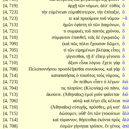
[4, 719]
ἀρχῇ
τῶν
νόμων,
ἀλλ'
εὐθὺς
ὃ
[4, 723]
τὴν
εὐμένειαν
εὐμαθέστερον,
τὴν
ἐπίταξιν,
ὃ
[4, 723]
τε
καὶ
προοίμιον
τοῦ
νόμου·
~ὃ
[4, 713]
ἡμῶν
ἐφίστη
τὸ
τῶν
δαιμόνων,
ὃ
[4, 721]
τι
συμφυὲς
τοῦ
παντὸς
χρόνου,
ὃ
[4, 710]
σύμφυτον
ἐπανθεῖ,
τοῖς
δὲ
ἐγκρατῶς·
ὃ
[4, 709]
(καὶ
πῶς
πόλιν
ἔχουσαν
δῶμεν,
ὃ
[4, 705]
τί
τῶν
εἰρημένων
βλέψας
εἶπες
ὃ
[4, 712]
γίγνεσθαι,
τῇ
δ'
εἴπερ
γένοιτο
ὃ
[4, 710]
ἄξιον
εἶναι
λόγου.
ἔχετε
γὰρ
ὃ
[4, 708]
Πελοποννήσου
προσδέξασθαι
συνοίκους.
καὶ
γὰρ
ὃ
[4, 714]
καταπατήσας
ὁ
τοιοῦτος
τοὺς
νόμους,
ὃ
[4, 723]
ὃν
πείθων
εἶπεν
ὁ
λέγων·
δι
[4, 704]
τις
πλησίον;
(Κλεινίας)
οὐ
πάνυ,
δι
[4, 713]
ἀκούειν.
(Ἀθηναῖος)
ἐμοὶ
γοῦν
φαίνεται·
δι
[4, 706]
αὐτῷ
καὶ
λέγει
(ὃς
κέλεαι
πο
[4, 710]
(Ἀθηναῖος)
εὐτυχής,
πρόσθες,
μὴ
κατ'
ἄλλ
[4, 715]
δώσομεν,
οὔθ'
ὅτι
τῶν
(τοιούτων
ἄλ
[4, 714]
καὶ
τύραννον,
θήσεσθαι
ἑκόντα
πρὸς
ἄλ
[4, 708]
ἐσμῶν
γίγνηται
τρόπον,
ἓν
γένος
ἀπ