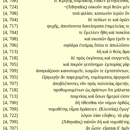
[4, 708]
τε
Κρήτης
συμπάσης
ἔοικεν
γενήσεσθαι,
[4, 724]
~(Ἀθηναῖος)
οὐκοῦν
περὶ
θεῶν
μὲν
[4, 708]
τινὰ
φιλίαν,
κοινωνὸν
ἱερῶν
ὂν
[4, 704]
δὲ
πεδίων
τε
καὶ
ὀρῶν
[4, 717]
ψυχῆς,
ἀποτίνοντα
δανείσματα
ἐπιμελείας
τε
[4, 704]
τε
ἔμελλεν
ἤθη
καὶ
ποικίλα
[4, 708]
καὶ
σκοπῶν
ἅμα
ἐρεῖν
τι
[4, 706]
σφόδρα
ἑτοίμας
ὅπλα
τε
ἀπολλῦσιν
[4, 713]
δὴ
καὶ
ὁ
θεὸς
ἄρα
[4, 718]
δὲ
πρὸς
ἐκγόνους
καὶ
συγγενεῖς
[4, 705]
καὶ
πικρὸν
γειτόνημα·
ἐμπορίας
γὰρ
[4, 709]
ἀναγκάζουσι
καινοτομεῖν,
λοιμῶν
τε
ἐμπιπτόντων,
[4, 705]
ἐξαγωγὴν
ἂν
παρεχομένη,
νομίσματος
ἀργυροῦ
[4, 707]
ἀποβλέποντες
νῦν
πρὸς
πολιτείας
ἀρετήν,
[4, 718]
προθυμουμένων
ὡς
ἀρίστων
ὅτι
μάλιστα
[4, 713]
ποιμνίοις
καὶ
ὅσων
ἥμεροί
εἰσιν
[4, 706]
δὴ
τίθεσθαι
τὸν
νόμον
ὀρθῶς
[4, 709]
νομοθέτης
οἶμαι
δράσειεν.
(Κλεινίας)
ἔγωγ'
[4, 722]
λόγον
λίαν
εὔηθες-
τὰ
γὰρ
[4, 709]
(Ἀθηναῖος)
ταὐτὸν
δὴ
καὶ
νομοθέτης
[4, 707]
ἂν
ὦσιν·
εἴρηται
δ'
ἡμῖν