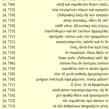
[4, 704]
αὐτῇ
καὶ
νομοθετῶν
θείων
τινῶν,
[4, 723]
πέρι
λεγομένων
νόμων
καὶ
σμικρῶν
[4, 719]
(Ἀθηναῖος)
ὑπὲρ
δὴ
τῶν
ποιητῶν
[4, 719]
αὑτῷ
πολλάκις,
οἶδεν
δὲ
οὔτ'
[4, 710]
τοῦθ'
οὕτω.
(Κλεινίας)
πῶς
λέγεις;
[4, 723]
ἐπανέλθωμεν
καὶ
ἀπ'
ἐκείνων
ἀρχώμεθα,
[4, 721]
προτιμᾶν·
τούτων
μὴν
τῶν
γραμμάτων
[4, 721]
καταλειπόμενον,
ταὐτὸν
καὶ
ἓν
ὂν
[4, 719]
ἑνός,
ἀλλὰ
ἕνα
περὶ
ἑνὸς
[4, 714]
τὸ
συμφέρον,
ὅπως
ἄρξει
τε
[4, 714]
ἔοικε
γοῦν.
(Ἀθηναῖος)
ταῦτ'
ἄρ'
[4, 706]
τούτου
ὅτῳ
ἂν
συνεχῶς
τούτων
[4, 719]
νομοθέτα,
ὑπό
τε
αὐτῶν
ἡμῶν
[4, 720]
τότε
δὲ
μετὰ
πειθοῦς
ἡμερούμενον
[4, 718]
μνήμην
ἐνδελεχῆ
παρεχόμενον,
τούτῳ
μάλιστ'
[4, 721]
ὦ
ξένε,
τὸ
τὰ
βραχύτερα
[4, 716]
κατὰ
φύσιν
περιπορευόμενος·
τῷ
δὲ
[4, 716]
μὲν
ἀγαθῷ
θύειν
καὶ
προσομιλεῖν
[4, 723]
τὸν
νομοθέτην
πρὸ
πάντων
τε
[4, 713]
τὰ
τῶν
ἀνθρώπων
ἀπηργάζετο
γένη.