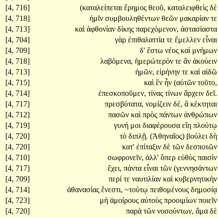
[4, 716]
(καταλείπεται
ἔρημος
θεοῦ,
καταλειφθεὶς
δὲ
[4, 718]
ἡμῖν
συμβουληθέντων
θεῶν
μακαρίαν
τε
[4, 713]
καὶ
ἀφθονίαν
δίκης
παρεχόμενον,
ἀστασίαστα
[4, 704]
γὰρ
ἐπιθαλαττία
τε
ἔμελλεν
εἶναι
[4, 709]
δ'
ἔστω
νέος
καὶ
μνήμων
[4, 718]
λαβόμενα,
ἡμερώτερόν
τε
ἂν
ἀκούειν
[4, 713]
ἡμῶν,
εἰρήνην
τε
καὶ
αἰδῶ
[4, 715]
καὶ
ἓν
ἦν
(αὐτῶν
τοῦτο,
[4, 714]
ἐπεσκοποῦμεν,
τίνας
τίνων
ἄρχειν
δεῖ.
[4, 717]
πρεσβύτατα,
νομίζειν
δέ,
ἃ
κέκτηται
[4, 712]
πασῶν
καὶ
πρὸς
πάντων
ἀνθρώπων
[4, 719]
γυνή
μοι
διαφέρουσα
εἴη
πλούτῳ
[4, 720]
τὸ
διπλῇ.
(Ἀθηναῖος)
βούλει
δὴ
[4, 720]
κατ'
ἐπίταξιν
δὲ
τῶν
δεσποτῶν
[4, 710]
σωφρονεῖν,
ἀλλ'
ὅπερ
εὐθὺς
παισὶν
[4, 717]
ἔχει,
πάντα
εἶναι
τῶν
(γεννησάντων
[4, 709]
περί
τε
ναυτιλίαν
καὶ
κυβερνητικὴν
[4, 714]
ἀθανασίας
ἔνεστι,
~τούτῳ
πειθομένους
δημοσίᾳ
[4, 723]
μὴ
ἀμοίρους
αὐτοὺς
προοιμίων
ποιεῖν
[4, 720]
παρὰ
τῶν
νοσούντων,
ἅμα
δὲ