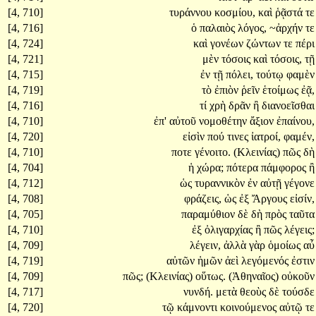
[4, 710]
τυράννου
κοσμίου,
καὶ
ῥᾷστά
τε
[4, 716]
ὁ
παλαιὸς
λόγος,
~ἀρχήν
τε
[4, 724]
καὶ
γονέων
ζώντων
τε
πέρι
[4, 721]
μὲν
τόσοις
καὶ
τόσοις,
τῇ
[4, 715]
ἐν
τῇ
πόλει,
τούτῳ
φαμὲν
[4, 719]
τὸ
ἐπιὸν
ῥεῖν
ἑτοίμως
ἐᾷ,
[4, 716]
τί
χρὴ
δρᾶν
ἢ
διανοεῖσθαι
[4, 710]
ἐπ'
αὐτοῦ
νομοθέτην
ἄξιον
ἐπαίνου,
[4, 720]
εἰσὶν
πού
τινες
ἰατροί,
φαμέν,
[4, 710]
ποτε
γένοιτο.
(Κλεινίας)
πῶς
δὴ
[4, 704]
ἡ
χώρα;
πότερα
πάμφορος
ἢ
[4, 712]
ὡς
τυραννικὸν
ἐν
αὐτῇ
γέγονε
[4, 708]
φράζεις,
ὡς
ἐξ
Ἄργους
εἰσίν,
[4, 705]
παραμύθιον
δὲ
δὴ
πρὸς
ταῦτα
[4, 710]
ἐξ
ὀλιγαρχίας
ἢ
πῶς
λέγεις;
[4, 709]
λέγειν,
ἀλλὰ
γὰρ
ὁμοίως
αὖ
[4, 719]
αὐτῶν
ἡμῶν
ἀεὶ
λεγόμενός
ἐστιν
[4, 709]
πῶς;
(Κλεινίας)
οὕτως.
(Ἀθηναῖος)
οὐκοῦν
[4, 717]
νυνδή.
μετὰ
θεοὺς
δὲ
τούσδε
[4, 720]
τῷ
κάμνοντι
κοινούμενος
αὐτῷ
τε