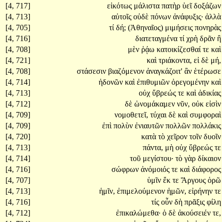
[4, 717]
εἰκότως
μάλιστα
πατὴρ
ὑεῖ
δοξάζων
[4, 713]
αὐτοῖς
οὐδὲ
πόνων
ἀνάφυξις·
ἀλλὰ
[4, 705]
τί
δή;
(Ἀθηναῖος)
μιμήσεις
πονηρὰς
[4, 716]
διατεταγμένα
τί
χρὴ
δρᾶν
ἢ
[4, 708]
μὲν
ῥᾴω
κατοικίζεσθαί
τε
καὶ
[4, 721]
καὶ
τριάκοντα,
εἰ
δὲ
μή,
[4, 708]
στάσεσιν
βιαζόμενον
ἀναγκάζοιτ'
ἂν
ἑτέρωσε
[4, 714]
ἡδονῶν
καὶ
ἐπιθυμιῶν
ὀρεγομένην
καὶ
[4, 713]
οὐχ
ὕβρεώς
τε
καὶ
ἀδικίας
[4, 712]
δὲ
ὠνομάκαμεν
νῦν,
οὐκ
εἰσὶν
[4, 709]
νομοθετεῖ,
τύχαι
δὲ
καὶ
συμφοραὶ
[4, 709]
ἐπὶ
πολὺν
ἐνιαυτῶν
πολλῶν
πολλάκις
[4, 720]
κατὰ
τὸ
χεῖρον
τοῖν
δυοῖν
[4, 713]
πάντα,
μὴ
οὐχ
ὕβρεώς
τε
[4, 714]
τοῦ
μεγίστου·
τὸ
γὰρ
δίκαιον
[4, 716]
σώφρων
ἀνόμοιός
τε
καὶ
διάφορος
[4, 707]
ὑμῖν
ἔκ
τε
Ἄργους
ὁρῶ
[4, 713]
ἡμῖν,
ἐπιμελούμενον
ἡμῶν,
εἰρήνην
τε
[4, 716]
τίς
οὖν
δὴ
πρᾶξις
φίλη
[4, 712]
ἐπικαλώμεθα·
ὁ
δὲ
ἀκούσειέν
τε,