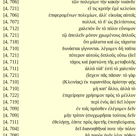
[4, 706]
τῶν
πολεμίων
τὴν
κακὴν
τοιάνδε
[4, 721]
εἴ
τις
κριτὴν
ἐμὲ
κελεύοι
[4, 706]
ἐπιφερομένων
πολεμίων,
ἀλλ'
εἰκυίας
αὐτοῖς
[4, 707]
πολλοί,
τὸ
δ'
ὡς
βελτίστους
[4, 712]
χαλεπὸν
ὂν
τὸ
πόλιν
εὔνομον
[4, 721]
τῷ
ἀπειλεῖν
μόνον
χρωμένους
ἁπλοῦς
[4, 718]
ὅτι
μάλιστα
καὶ
ὡς
τάχιστα
[4, 710]
δυνάσται
γίγνονται.
λέγομεν
δὴ
ταῦτα
[4, 721]
πότερον
αὐτοὺς
διπλοῦς
οὕτω
(δεῖ
[4, 711]
τάχος
καὶ
ῥᾳστώνη
τῆς
μεταβολῆς
[4, 711]
ἀλλὰ
τόδ'
ἐστὶ
τὸ
χαλεπὸν
[4, 721]
(ἴσχειν
πᾶς
πᾶσαν·
τὸ
γὰρ
[4, 710]
(Κλεινίας)
ἐκ
τυραννίδος
ἀρίστην
φῂς
[4, 710]
μὴ
κατ'
ἄλλο,
ἀλλὰ
τὸ
[4, 722]
ἐπιχείρησιν
χρήσιμον
πρὸς
τὸ
μέλλον
[4, 719]
περὶ
ἑνὸς
ἀεὶ
δεῖ
λόγον
[4, 709]
ἐν
τοῖς
πρόσθεν
ἐλέγομεν
δεῖν
[4, 709]
μὴν
τρίτον
(συγχωρῆσαι
τούτοις
δεῖν
[4, 711]
ἐθελήσῃ,
ἐάντε
πρὸς
ἀρετῆς
ἐπιτηδεύματα,
[4, 704]
δεῖ
διανοηθῆναί
ποτε
τὴν
πόλιν
[4, 708]
δὴ
παρὸν
ἡμῖν
λέγε
πόθεν