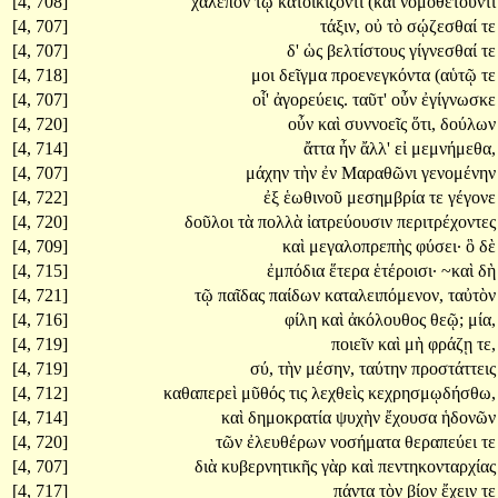
[4, 708]
χαλεπὸν
τῷ
κατοικίζοντι
(καὶ
νομοθετοῦντι
[4, 707]
τάξιν,
οὐ
τὸ
σῴζεσθαί
τε
[4, 707]
δ'
ὡς
βελτίστους
γίγνεσθαί
τε
[4, 718]
μοι
δεῖγμα
προενεγκόντα
(αὑτῷ
τε
[4, 707]
οἷ'
ἀγορεύεις.
ταῦτ'
οὖν
ἐγίγνωσκε
[4, 720]
οὖν
καὶ
συννοεῖς
ὅτι,
δούλων
[4, 714]
ἄττα
ἦν
ἄλλ'
εἰ
μεμνήμεθα,
[4, 707]
μάχην
τὴν
ἐν
Μαραθῶνι
γενομένην
[4, 722]
ἐξ
ἑωθινοῦ
μεσημβρία
τε
γέγονε
[4, 720]
δοῦλοι
τὰ
πολλὰ
ἰατρεύουσιν
περιτρέχοντες
[4, 709]
καὶ
μεγαλοπρεπὴς
φύσει·
ὃ
δὲ
[4, 715]
ἐμπόδια
ἕτερα
ἑτέροισι·
~καὶ
δὴ
[4, 721]
τῷ
παῖδας
παίδων
καταλειπόμενον,
ταὐτὸν
[4, 716]
φίλη
καὶ
ἀκόλουθος
θεῷ;
μία,
[4, 719]
ποιεῖν
καὶ
μὴ
φράζῃ
τε,
[4, 719]
σύ,
τὴν
μέσην,
ταύτην
προστάττεις
[4, 712]
καθαπερεὶ
μῦθός
τις
λεχθεὶς
κεχρησμῳδήσθω,
[4, 714]
καὶ
δημοκρατία
ψυχὴν
ἔχουσα
ἡδονῶν
[4, 720]
τῶν
ἐλευθέρων
νοσήματα
θεραπεύει
τε
[4, 707]
διὰ
κυβερνητικῆς
γὰρ
καὶ
πεντηκονταρχίας
[4, 717]
πάντα
τὸν
βίον
ἔχειν
τε