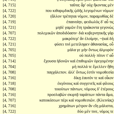
[4, 715]
ταῦτα;
ἆρ'
οὐχ
ἥκοντας
μὲν
[4, 722]
που
κιθαρῳδικῆς
ᾠδῆς
λεγομένων
νόμων
[4, 720]
(ἄλλον
τρέπηται
νόμον,
παραμυθίας
δὲ
[4, 719]
ἐπαινοίην,
φειδωλὸς
δ'
αὖ
τις
[4, 721]
μηδὲ
γαμῶν
ἔτη
τριάκοντα
γεγονὼς
[4, 707]
πολεμικῶν
ἀποδιδόασιν·
διὰ
κυβερνητικῆς
γὰρ
[4, 722]
μακρότερ'
ἂν
ἑλοίμην,
~(καὶ
δὴ
[4, 721]
φύσει
τινὶ
μετείληφεν
ἀθανασίας,
οὗ
[4, 705]
μάλα
γε
μὴν
ὄντως
ἁλμυρὸν
[4, 705]
οὐ
πολλή·
πίτυν
τ'
αὖ
[4, 714]
ἔχουσα
ἡδονῶν
καὶ
ἐπιθυμιῶν
ὀρεγομένην
[4, 704]
μὴ
πολλά
τε
ἔμελλεν
ἤθη
[4, 708]
παγχάλεπον.
ἀλλ'
ὄντως
ἐστὶν
νομοθεσία
[4, 716]
δίκῃ
ἑαυτόν
τε
καὶ
οἶκον
[4, 718]
ἐκγόνους
καὶ
συγγενεῖς
καὶ
φίλους
[4, 708]
τοιούτων
πάντων,
νόμους
δ'
ἑτέρους
[4, 716]
προσλαβὼν
σκιρτᾷ
ταράττων
πάντα
ἅμα,
[4, 707]
κατοικίσεων
πέρι
καὶ
νομοθεσιῶν.
(Κλεινίας)
[4, 716]
χρημάτων
μέτρον
ἂν
εἴη
μάλιστα,
[4, 722]
δύο
μέν
τινε,
νόμος
τε