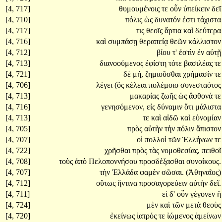
[4, 717]
θυμουμένοις
τε
οὖν
ὑπείκειν
δεῖ
[4, 710]
πόλις
ὡς
δυνατόν
ἐστι
τάχιστα
[4, 717]
τις
θεοῖς
ἄρτια
καὶ
δεύτερα
[4, 716]
καὶ
συμπάσῃ
θεραπείᾳ
θεῶν
κάλλιστον
[4, 712]
βίου
τ'
ἐστὶν
ἐν
αὐτῇ
[4, 713]
διανοούμενος
ἐφίστη
τότε
βασιλέας
τε
[4, 721]
δὲ
μή,
ζημιοῦσθαι
χρήμασίν
τε
[4, 706]
λέγει
(ὃς
κέλεαι
πολέμοιο
συνεσταότος
[4, 713]
μακαρίας
ζωῆς
ὡς
ἄφθονά
τε
[4, 716]
γενησόμενον,
εἰς
δύναμιν
ὅτι
μάλιστα
[4, 713]
τε
καὶ
αἰδῶ
καὶ
εὐνομίαν
[4, 705]
πρὸς
αὑτὴν
τὴν
πόλιν
ἄπιστον
[4, 707]
οἱ
πολλοὶ
τῶν
Ἑλλήνων
τε
[4, 722]
χρῆσθαι
πρὸς
τὰς
νομοθεσίας,
πειθοῖ
[4, 708]
τοὺς
ἀπὸ
Πελοποννήσου
προσδέξασθαι
συνοίκους.
[4, 707]
τὴν
Ἑλλάδα
φαμὲν
σῶσαι.
(Ἀθηναῖος)
[4, 712]
οὕτως
ἥντινα
προσαγορεύειν
αὐτὴν
δεῖ.
[4, 711]
εἰ
δ'
οὖν
γέγονεν
ἢ
[4, 724]
μὲν
καὶ
τῶν
μετὰ
θεοὺς
[4, 720]
ἐκείνως
ἰατρός
τε
ἰώμενος
ἀμείνων