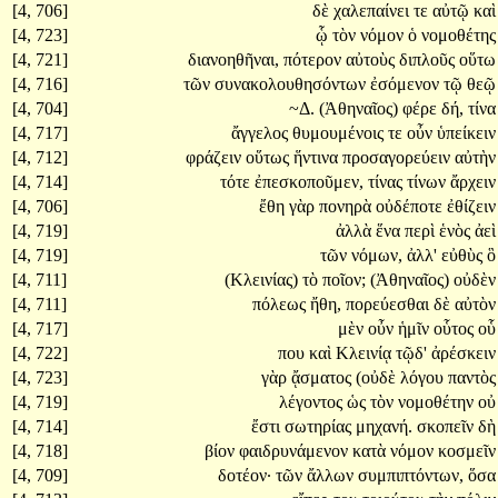
[4, 706]
δὲ
χαλεπαίνει
τε
αὐτῷ
καὶ
[4, 723]
ᾧ
τὸν
νόμον
ὁ
νομοθέτης
[4, 721]
διανοηθῆναι,
πότερον
αὐτοὺς
διπλοῦς
οὕτω
[4, 716]
τῶν
συνακολουθησόντων
ἐσόμενον
τῷ
θεῷ
[4, 704]
~Δ.
(Ἀθηναῖος)
φέρε
δή,
τίνα
[4, 717]
ἄγγελος
θυμουμένοις
τε
οὖν
ὑπείκειν
[4, 712]
φράζειν
οὕτως
ἥντινα
προσαγορεύειν
αὐτὴν
[4, 714]
τότε
ἐπεσκοποῦμεν,
τίνας
τίνων
ἄρχειν
[4, 706]
ἔθη
γὰρ
πονηρὰ
οὐδέποτε
ἐθίζειν
[4, 719]
ἀλλὰ
ἕνα
περὶ
ἑνὸς
ἀεὶ
[4, 719]
τῶν
νόμων,
ἀλλ'
εὐθὺς
ὃ
[4, 711]
(Κλεινίας)
τὸ
ποῖον;
(Ἀθηναῖος)
οὐδὲν
[4, 711]
πόλεως
ἤθη,
πορεύεσθαι
δὲ
αὐτὸν
[4, 717]
μὲν
οὖν
ἡμῖν
οὗτος
οὗ
[4, 722]
που
καὶ
Κλεινίᾳ
τῷδ'
ἀρέσκειν
[4, 723]
γὰρ
ᾄσματος
(οὐδὲ
λόγου
παντὸς
[4, 719]
λέγοντος
ὡς
τὸν
νομοθέτην
οὐ
[4, 714]
ἔστι
σωτηρίας
μηχανή.
σκοπεῖν
δὴ
[4, 718]
βίον
φαιδρυνάμενον
κατὰ
νόμον
κοσμεῖν
[4, 709]
δοτέον·
τῶν
ἄλλων
συμπιπτόντων,
ὅσα