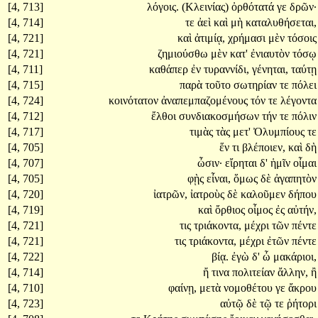
[4, 713]
λόγοις.
(Κλεινίας)
ὀρθότατά
γε
δρῶν·
[4, 714]
τε
ἀεὶ
καὶ
μὴ
καταλυθήσεται,
[4, 721]
καὶ
ἀτιμίᾳ,
χρήμασι
μὲν
τόσοις
[4, 721]
ζημιούσθω
μὲν
κατ'
ἐνιαυτὸν
τόσῳ
[4, 711]
καθάπερ
ἐν
τυραννίδι,
γένηται,
ταύτῃ
[4, 715]
παρὰ
τοῦτο
σωτηρίαν
τε
πόλει
[4, 724]
κοινότατον
ἀναπεμπαζομένους
τόν
τε
λέγοντα
[4, 712]
ἔλθοι
συνδιακοσμήσων
τήν
τε
πόλιν
[4, 717]
τιμὰς
τὰς
μετ'
Ὀλυμπίους
τε
[4, 705]
ἕν
τι
βλέποιεν,
καὶ
δὴ
[4, 707]
ὦσιν·
εἴρηται
δ'
ἡμῖν
οἶμαι
[4, 705]
φῂς
εἶναι,
ὅμως
δὲ
ἀγαπητὸν
[4, 720]
ἰατρῶν,
ἰατροὺς
δὲ
καλοῦμεν
δήπου
[4, 719]
καὶ
ὄρθιος
οἶμος
ἐς
αὐτήν,
[4, 721]
τις
τριάκοντα,
μέχρι
τῶν
πέντε
[4, 721]
τις
τριάκοντα,
μέχρι
ἐτῶν
πέντε
[4, 722]
βίᾳ.
ἐγὼ
δ'
ὦ
μακάριοι,
[4, 714]
ἤ
τινα
πολιτείαν
ἄλλην,
ἢ
[4, 710]
φαίνῃ,
μετὰ
νομοθέτου
γε
ἄκρου
[4, 723]
αὐτῷ
δὲ
τῷ
τε
ῥήτορι