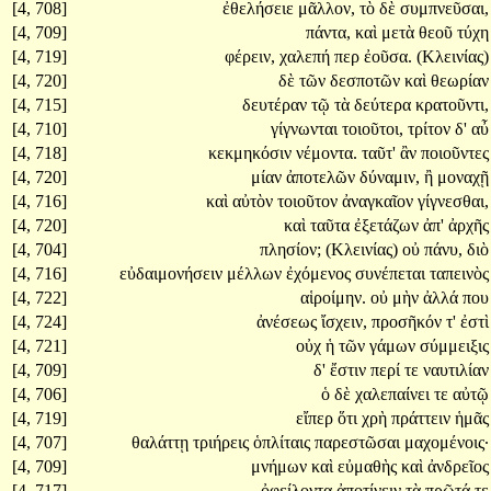
[4, 708]
ἐθελήσειε
μᾶλλον,
τὸ
δὲ
συμπνεῦσαι,
[4, 709]
πάντα,
καὶ
μετὰ
θεοῦ
τύχη
[4, 719]
φέρειν,
χαλεπή
περ
ἐοῦσα.
(Κλεινίας)
[4, 720]
δὲ
τῶν
δεσποτῶν
καὶ
θεωρίαν
[4, 715]
δευτέραν
τῷ
τὰ
δεύτερα
κρατοῦντι,
[4, 710]
γίγνωνται
τοιοῦτοι,
τρίτον
δ'
αὖ
[4, 718]
κεκμηκόσιν
νέμοντα.
ταῦτ'
ἂν
ποιοῦντες
[4, 720]
μίαν
ἀποτελῶν
δύναμιν,
ἢ
μοναχῇ
[4, 716]
καὶ
αὐτὸν
τοιοῦτον
ἀναγκαῖον
γίγνεσθαι,
[4, 720]
καὶ
ταῦτα
ἐξετάζων
ἀπ'
ἀρχῆς
[4, 704]
πλησίον;
(Κλεινίας)
οὐ
πάνυ,
διὸ
[4, 716]
εὐδαιμονήσειν
μέλλων
ἐχόμενος
συνέπεται
ταπεινὸς
[4, 722]
αἱροίμην.
οὐ
μὴν
ἀλλά
που
[4, 724]
ἀνέσεως
ἴσχειν,
προσῆκόν
τ'
ἐστὶ
[4, 721]
οὐχ
ἡ
τῶν
γάμων
σύμμειξις
[4, 709]
δ'
ἔστιν
περί
τε
ναυτιλίαν
[4, 706]
ὁ
δὲ
χαλεπαίνει
τε
αὐτῷ
[4, 719]
εἴπερ
ὅτι
χρὴ
πράττειν
ἡμᾶς
[4, 707]
θαλάττῃ
τριήρεις
ὁπλίταις
παρεστῶσαι
μαχομένοις·
[4, 709]
μνήμων
καὶ
εὐμαθὴς
καὶ
ἀνδρεῖος
[4, 717]
ὀφείλοντα
ἀποτίνειν
τὰ
πρῶτά
τε