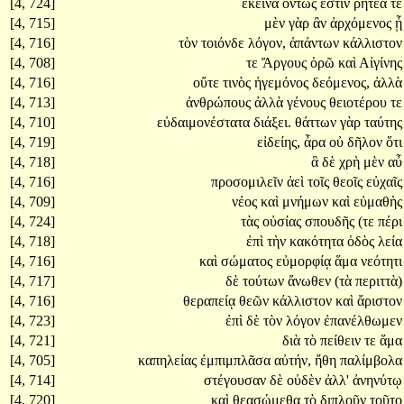
[4, 724]
ἐκεῖνα
ὄντως
ἐστὶν
ῥητέα
τε
[4, 715]
μὲν
γὰρ
ἂν
ἀρχόμενος
ᾖ
[4, 716]
τὸν
τοιόνδε
λόγον,
ἁπάντων
κάλλιστον
[4, 708]
τε
Ἄργους
ὁρῶ
καὶ
Αἰγίνης
[4, 716]
οὔτε
τινὸς
ἡγεμόνος
δεόμενος,
ἀλλὰ
[4, 713]
ἀνθρώπους
ἀλλὰ
γένους
θειοτέρου
τε
[4, 710]
εὐδαιμονέστατα
διάξει.
θάττων
γὰρ
ταύτης
[4, 719]
εἰδείης,
ἆρα
οὐ
δῆλον
ὅτι
[4, 718]
ἃ
δὲ
χρὴ
μὲν
αὖ
[4, 716]
προσομιλεῖν
ἀεὶ
τοῖς
θεοῖς
εὐχαῖς
[4, 709]
νέος
καὶ
μνήμων
καὶ
εὐμαθὴς
[4, 724]
τὰς
οὐσίας
σπουδῆς
(τε
πέρι
[4, 718]
ἐπὶ
τὴν
κακότητα
ὁδὸς
λεία
[4, 716]
καὶ
σώματος
εὐμορφίᾳ
ἅμα
νεότητι
[4, 717]
δὲ
τούτων
ἄνωθεν
(τὰ
περιττὰ)
[4, 716]
θεραπείᾳ
θεῶν
κάλλιστον
καὶ
ἄριστον
[4, 723]
ἐπὶ
δὲ
τὸν
λόγον
ἐπανέλθωμεν
[4, 721]
διὰ
τὸ
πείθειν
τε
ἅμα
[4, 705]
καπηλείας
ἐμπιμπλᾶσα
αὐτήν,
ἤθη
παλίμβολα
[4, 714]
στέγουσαν
δὲ
οὐδὲν
ἀλλ'
ἀνηνύτῳ
[4, 720]
καὶ
θεασώμεθα
τὸ
διπλοῦν
τοῦτο