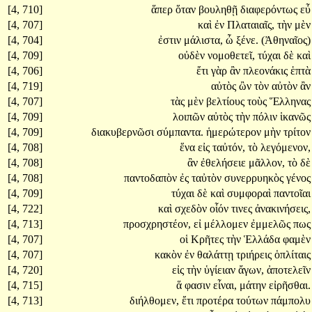
[4, 710]
ἅπερ
ὅταν
βουληθῇ
διαφερόντως
εὖ
[4, 707]
καὶ
ἐν
Πλαταιαῖς,
τὴν
μὲν
[4, 704]
ἐστιν
μάλιστα,
ὦ
ξένε.
(Ἀθηναῖος)
[4, 709]
οὐδὲν
νομοθετεῖ,
τύχαι
δὲ
καὶ
[4, 706]
ἔτι
γὰρ
ἂν
πλεονάκις
ἑπτὰ
[4, 719]
αὐτὸς
ὢν
τὸν
αὐτὸν
ἂν
[4, 707]
τὰς
μὲν
βελτίους
τοὺς
Ἕλληνας
[4, 709]
λοιπῶν
αὐτὸς
τὴν
πόλιν
ἱκανῶς
[4, 709]
διακυβερνῶσι
σύμπαντα.
ἡμερώτερον
μὴν
τρίτον
[4, 708]
ἕνα
εἰς
ταὐτόν,
τὸ
λεγόμενον,
[4, 708]
ἂν
ἐθελήσειε
μᾶλλον,
τὸ
δὲ
[4, 708]
παντοδαπὸν
ἐς
ταὐτὸν
συνερρυηκὸς
γένος
[4, 709]
τύχαι
δὲ
καὶ
συμφοραὶ
παντοῖαι
[4, 722]
καὶ
σχεδὸν
οἷόν
τινες
ἀνακινήσεις,
[4, 713]
προσχρηστέον,
εἰ
μέλλομεν
ἐμμελῶς
πως
[4, 707]
οἱ
Κρῆτες
τὴν
Ἑλλάδα
φαμὲν
[4, 707]
κακὸν
ἐν
θαλάττῃ
τριήρεις
ὁπλίταις
[4, 720]
εἰς
τὴν
ὑγίειαν
ἄγων,
ἀποτελεῖν
[4, 715]
ἅ
φασιν
εἶναι,
μάτην
εἰρῆσθαι.
[4, 713]
διήλθομεν,
ἔτι
προτέρα
τούτων
πάμπολυ