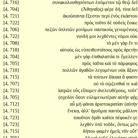
[4, 716]
συνακολουθησόντων
ἐσόμενον
τῷ
θεῷ
δεῖ
[4, 704]
(Ἀθηναῖος)
φέρε
δή,
τίνα
δεῖ
[4, 721]
ἀκούσαντα
ἔξεστιν
περὶ
ἑνὸς
ἑκάστου
[4, 722]
πρὸς
τοῦτο
δὲ
οὐδεὶς
ἔοικε
[4, 706]
πεζῶν
ὁπλιτῶν
μονίμων
ναυτικοὺς
γενομένους
[4, 722]
νυνδή
μοι
λεχθέντες
νόμοι
οὐκ
[4, 708]
τὸ
μὲν
γὰρ
ἕν
τι
[4, 718]
αὐτοὺς
ὡς
εὐπειθεστάτους
πρὸς
ἀρετὴν
[4, 704]
μὲν
γὰρ
ἐπιθαλαττία
τε
ἔμελλεν
[4, 705]
πρὸς
ταῦτα
καὶ
τὸ
πάμφορος
[4, 710]
πολλῶν
ἀγαθῶν
λεγομένων
οὐκ
ἄξιον
[4, 715]
τὰ
τούτων
δίκαια
ἅ
φασιν
[4, 707]
οὐ
τὸ
σῴζεσθαί
τε
καὶ
[4, 723]
ἰατρῶν
οὓς
εἴπομεν
ἀνελευθέρους,
τοῦτ'
[4, 705]
(σχεδὸν
ὅσον
εὐλιμενωτέραν
αὐτὴν
φῂς
[4, 712]
αὖ
μὴ
φάναι
ἀριστοκρατίαν
(αὐτὴν
[4, 715]
ἕνεκα,
ἀλλ'
ἡγοῦμαι
παντὸς
μᾶλλον
[4, 723]
τοιοῦτον
δρᾶν
καίτοι
πέφυκέν
γε
[4, 723]
λεχθὲν
ὑπὸ
τοῦδε,
ὄντως
μὲν
[4, 715]
δήπου
φαμὲν
ἡμεῖς
νῦν
οὔτ'
[4, 705]
δὴ
καὶ
τοῦτ'
ἐλεγέτην
αὐτὸ