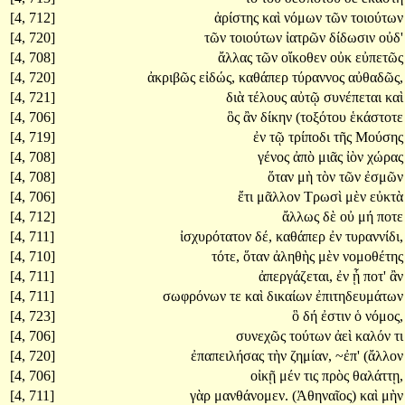
[4, 712]
ἀρίστης
καὶ
νόμων
τῶν
τοιούτων
[4, 720]
τῶν
τοιούτων
ἰατρῶν
δίδωσιν
οὐδ'
[4, 708]
ἄλλας
τῶν
οἴκοθεν
οὐκ
εὐπετῶς
[4, 720]
ἀκριβῶς
εἰδώς,
καθάπερ
τύραννος
αὐθαδῶς,
[4, 721]
διὰ
τέλους
αὐτῷ
συνέπεται
καὶ
[4, 706]
ὃς
ἂν
δίκην
(τοξότου
ἑκάστοτε
[4, 719]
ἐν
τῷ
τρίποδι
τῆς
Μούσης
[4, 708]
γένος
ἀπὸ
μιᾶς
ἰὸν
χώρας
[4, 708]
ὅταν
μὴ
τὸν
τῶν
ἐσμῶν
[4, 706]
ἔτι
μᾶλλον
Τρωσὶ
μὲν
εὐκτὰ
[4, 712]
ἄλλως
δὲ
οὐ
μή
ποτε
[4, 711]
ἰσχυρότατον
δέ,
καθάπερ
ἐν
τυραννίδι,
[4, 710]
τότε,
ὅταν
ἀληθὴς
μὲν
νομοθέτης
[4, 711]
ἀπεργάζεται,
ἐν
ᾗ
ποτ'
ἂν
[4, 711]
σωφρόνων
τε
καὶ
δικαίων
ἐπιτηδευμάτων
[4, 723]
ὃ
δή
ἐστιν
ὁ
νόμος,
[4, 706]
συνεχῶς
τούτων
ἀεὶ
καλόν
τι
[4, 720]
ἐπαπειλήσας
τὴν
ζημίαν,
~ἐπ'
(ἄλλον
[4, 706]
οἰκῇ
μέν
τις
πρὸς
θαλάττῃ,
[4, 711]
γὰρ
μανθάνομεν.
(Ἀθηναῖος)
καὶ
μὴν