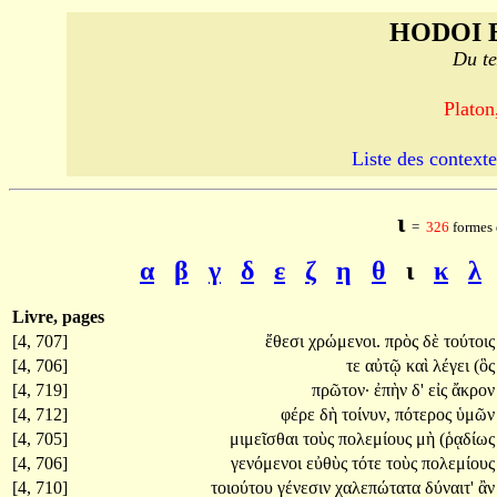
HODOI 
Du te
Platon
Liste des contexte
ι
=
326
formes 
α
β
γ
δ
ε
ζ
η
θ
ι
κ
λ
Livre, pages
[4, 707]
ἔθεσι
χρώμενοι.
πρὸς
δὲ
τούτοις
[4, 706]
τε
αὐτῷ
καὶ
λέγει
(ὃς
[4, 719]
πρῶτον·
ἐπὴν
δ'
εἰς
ἄκρον
[4, 712]
φέρε
δὴ
τοίνυν,
πότερος
ὑμῶν
[4, 705]
μιμεῖσθαι
τοὺς
πολεμίους
μὴ
(ῥᾳδίως
[4, 706]
γενόμενοι
εὐθὺς
τότε
τοὺς
πολεμίους
[4, 710]
τοιούτου
γένεσιν
χαλεπώτατα
δύναιτ'
ἂν