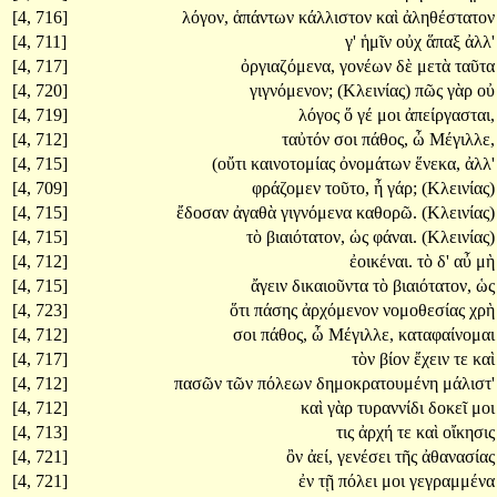
[4, 716]
λόγον,
ἁπάντων
κάλλιστον
καὶ
ἀληθέστατον
[4, 711]
γ'
ἡμῖν
οὐχ
ἅπαξ
ἀλλ'
[4, 717]
ὀργιαζόμενα,
γονέων
δὲ
μετὰ
ταῦτα
[4, 720]
γιγνόμενον;
(Κλεινίας)
πῶς
γὰρ
οὐ
[4, 719]
λόγος
ὅ
γέ
μοι
ἀπείργασται,
[4, 712]
ταὐτόν
σοι
πάθος,
ὦ
Μέγιλλε,
[4, 715]
(οὔτι
καινοτομίας
ὀνομάτων
ἕνεκα,
ἀλλ'
[4, 709]
φράζομεν
τοῦτο,
ἦ
γάρ;
(Κλεινίας)
[4, 715]
ἔδοσαν
ἀγαθὰ
γιγνόμενα
καθορῶ.
(Κλεινίας)
[4, 715]
τὸ
βιαιότατον,
ὡς
φάναι.
(Κλεινίας)
[4, 712]
ἐοικέναι.
τὸ
δ'
αὖ
μὴ
[4, 715]
ἄγειν
δικαιοῦντα
τὸ
βιαιότατον,
ὡς
[4, 723]
ὅτι
πάσης
ἀρχόμενον
νομοθεσίας
χρὴ
[4, 712]
σοι
πάθος,
ὦ
Μέγιλλε,
καταφαίνομαι
[4, 717]
τὸν
βίον
ἔχειν
τε
καὶ
[4, 712]
πασῶν
τῶν
πόλεων
δημοκρατουμένη
μάλιστ'
[4, 712]
καὶ
γὰρ
τυραννίδι
δοκεῖ
μοι
[4, 713]
τις
ἀρχή
τε
καὶ
οἴκησις
[4, 721]
ὂν
ἀεί,
γενέσει
τῆς
ἀθανασίας
[4, 721]
ἐν
τῇ
πόλει
μοι
γεγραμμένα