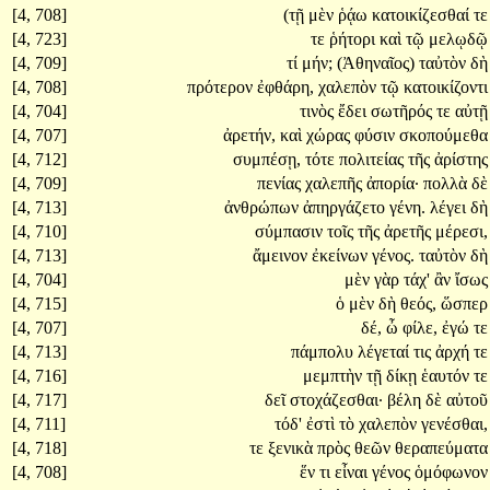
[4, 708]
(τῇ
μὲν
ῥᾴω
κατοικίζεσθαί
τε
[4, 723]
τε
ῥήτορι
καὶ
τῷ
μελῳδῷ
[4, 709]
τί
μήν;
(Ἀθηναῖος)
ταὐτὸν
δὴ
[4, 708]
πρότερον
ἐφθάρη,
χαλεπὸν
τῷ
κατοικίζοντι
[4, 704]
τινὸς
ἔδει
σωτῆρός
τε
αὐτῇ
[4, 707]
ἀρετήν,
καὶ
χώρας
φύσιν
σκοπούμεθα
[4, 712]
συμπέσῃ,
τότε
πολιτείας
τῆς
ἀρίστης
[4, 709]
πενίας
χαλεπῆς
ἀπορία·
πολλὰ
δὲ
[4, 713]
ἀνθρώπων
ἀπηργάζετο
γένη.
λέγει
δὴ
[4, 710]
σύμπασιν
τοῖς
τῆς
ἀρετῆς
μέρεσι,
[4, 713]
ἄμεινον
ἐκείνων
γένος.
ταὐτὸν
δὴ
[4, 704]
μὲν
γὰρ
τάχ'
ἂν
ἴσως
[4, 715]
ὁ
μὲν
δὴ
θεός,
ὥσπερ
[4, 707]
δέ,
ὦ
φίλε,
ἐγώ
τε
[4, 713]
πάμπολυ
λέγεταί
τις
ἀρχή
τε
[4, 716]
μεμπτὴν
τῇ
δίκῃ
ἑαυτόν
τε
[4, 717]
δεῖ
στοχάζεσθαι·
βέλη
δὲ
αὐτοῦ
[4, 711]
τόδ'
ἐστὶ
τὸ
χαλεπὸν
γενέσθαι,
[4, 718]
τε
ξενικὰ
πρὸς
θεῶν
θεραπεύματα
[4, 708]
ἕν
τι
εἶναι
γένος
ὁμόφωνον