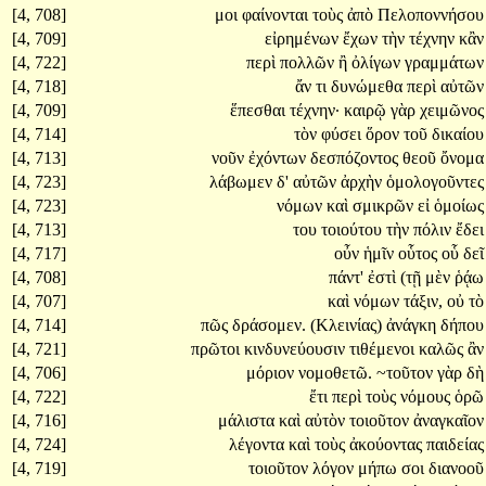
[4, 708]
μοι
φαίνονται
τοὺς
ἀπὸ
Πελοποννήσου
[4, 709]
εἰρημένων
ἔχων
τὴν
τέχνην
κἂν
[4, 722]
περὶ
πολλῶν
ἢ
ὀλίγων
γραμμάτων
[4, 718]
ἄν
τι
δυνώμεθα
περὶ
αὐτῶν
[4, 709]
ἕπεσθαι
τέχνην·
καιρῷ
γὰρ
χειμῶνος
[4, 714]
τὸν
φύσει
ὅρον
τοῦ
δικαίου
[4, 713]
νοῦν
ἐχόντων
δεσπόζοντος
θεοῦ
ὄνομα
[4, 723]
λάβωμεν
δ'
αὐτῶν
ἀρχὴν
ὁμολογοῦντες
[4, 723]
νόμων
καὶ
σμικρῶν
εἰ
ὁμοίως
[4, 713]
του
τοιούτου
τὴν
πόλιν
ἔδει
[4, 717]
οὖν
ἡμῖν
οὗτος
οὗ
δεῖ
[4, 708]
πάντ'
ἐστὶ
(τῇ
μὲν
ῥᾴω
[4, 707]
καὶ
νόμων
τάξιν,
οὐ
τὸ
[4, 714]
πῶς
δράσομεν.
(Κλεινίας)
ἀνάγκη
δήπου
[4, 721]
πρῶτοι
κινδυνεύουσιν
τιθέμενοι
καλῶς
ἂν
[4, 706]
μόριον
νομοθετῶ.
~τοῦτον
γὰρ
δὴ
[4, 722]
ἔτι
περὶ
τοὺς
νόμους
ὁρῶ
[4, 716]
μάλιστα
καὶ
αὐτὸν
τοιοῦτον
ἀναγκαῖον
[4, 724]
λέγοντα
καὶ
τοὺς
ἀκούοντας
παιδείας
[4, 719]
τοιοῦτον
λόγον
μήπω
σοι
διανοοῦ