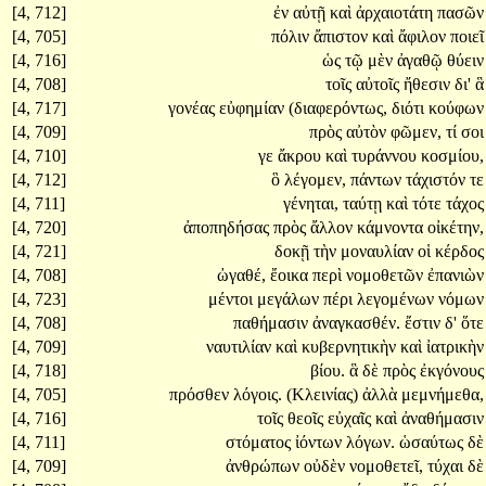
[4, 712]
ἐν
αὐτῇ
καὶ
ἀρχαιοτάτη
πασῶν
[4, 705]
πόλιν
ἄπιστον
καὶ
ἄφιλον
ποιεῖ
[4, 716]
ὡς
τῷ
μὲν
ἀγαθῷ
θύειν
[4, 708]
τοῖς
αὐτοῖς
ἤθεσιν
δι'
ἃ
[4, 717]
γονέας
εὐφημίαν
(διαφερόντως,
διότι
κούφων
[4, 709]
πρὸς
αὐτὸν
φῶμεν,
τί
σοι
[4, 710]
γε
ἄκρου
καὶ
τυράννου
κοσμίου,
[4, 712]
ὃ
λέγομεν,
πάντων
τάχιστόν
τε
[4, 711]
γένηται,
ταύτῃ
καὶ
τότε
τάχος
[4, 720]
ἀποπηδήσας
πρὸς
ἄλλον
κάμνοντα
οἰκέτην,
[4, 721]
δοκῇ
τὴν
μοναυλίαν
οἱ
κέρδος
[4, 708]
ὠγαθέ,
ἔοικα
περὶ
νομοθετῶν
ἐπανιὼν
[4, 723]
μέντοι
μεγάλων
πέρι
λεγομένων
νόμων
[4, 708]
παθήμασιν
ἀναγκασθέν.
ἔστιν
δ'
ὅτε
[4, 709]
ναυτιλίαν
καὶ
κυβερνητικὴν
καὶ
ἰατρικὴν
[4, 718]
βίου.
ἃ
δὲ
πρὸς
ἐκγόνους
[4, 705]
πρόσθεν
λόγοις.
(Κλεινίας)
ἀλλὰ
μεμνήμεθα,
[4, 716]
τοῖς
θεοῖς
εὐχαῖς
καὶ
ἀναθήμασιν
[4, 711]
στόματος
ἰόντων
λόγων.
ὡσαύτως
δὲ
[4, 709]
ἀνθρώπων
οὐδὲν
νομοθετεῖ,
τύχαι
δὲ