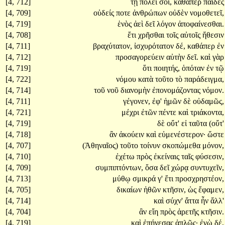
[4, 712]
τῇ
πόλει
σοι,
καθάπερ
παῖδες
[4, 709]
οὐδείς
ποτε
ἀνθρώπων
οὐδὲν
νομοθετεῖ,
[4, 719]
ἑνὸς
ἀεὶ
δεῖ
λόγον
ἀποφαίνεσθαι.
[4, 708]
ἔτι
χρῆσθαι
τοῖς
αὐτοῖς
ἤθεσιν
[4, 711]
βραχύτατον,
ἰσχυρότατον
δέ,
καθάπερ
ἐν
[4, 712]
προσαγορεύειν
αὐτὴν
δεῖ.
καὶ
γὰρ
[4, 719]
ὅτι
ποιητής,
ὁπόταν
ἐν
τῷ
[4, 722]
νόμου
κατὰ
τοῦτο
τὸ
παράδειγμα,
[4, 714]
τοῦ
νοῦ
διανομὴν
ἐπονομάζοντας
νόμον.
[4, 711]
γέγονεν,
ἐφ'
ἡμῶν
δὲ
οὐδαμῶς,
[4, 721]
μέχρι
ἐτῶν
πέντε
καὶ
τριάκοντα,
[4, 719]
δὲ
οὔτ'
εἰ
ταῦτα
(οὔτ'
[4, 718]
ἂν
ἀκούειν
καὶ
εὐμενέστερον·
ὥστε
[4, 707]
(Ἀθηναῖος)
τοῦτο
τοίνυν
σκοπώμεθα
μόνον,
[4, 710]
ἐχέτω
πρὸς
ἐκείναις
ταῖς
φύσεσιν,
[4, 709]
συμπιπτόντων,
ὅσα
δεῖ
χώρᾳ
συντυχεῖν,
[4, 713]
μύθῳ
σμικρά
γ'
ἔτι
προσχρηστέον,
[4, 705]
δικαίων
ἠθῶν
κτῆσιν,
ὡς
ἔφαμεν,
[4, 714]
καὶ
σύχν'
ἄττα
ἦν
ἄλλ'
[4, 704]
ἂν
εἴη
πρὸς
ἀρετῆς
κτῆσιν.
[4, 719]
καὶ
ἐπῄνεσας
ἁπλῶς·
ἐγὼ
δέ,