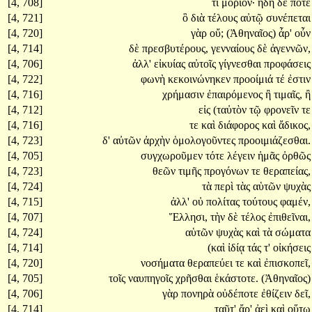
[4, 708]
τι
μόριον·
ἤδη
δέ
ποτε
[4, 721]
ὃ
διὰ
τέλους
αὐτῷ
συνέπεται
[4, 720]
γὰρ
οὔ;
(Ἀθηναῖος)
ἆρ'
οὖν
[4, 714]
δὲ
πρεσβυτέρους,
γενναίους
δὲ
ἀγεννῶν,
[4, 706]
ἀλλ'
εἰκυίας
αὐτοῖς
γίγνεσθαι
προφάσεις
[4, 722]
φωνὴ
κεκοινώνηκεν
προοίμιά
τέ
ἐστιν
[4, 716]
χρήμασιν
ἐπαιρόμενος
ἢ
τιμαῖς,
ἢ
[4, 712]
εἰς
(ταὐτὸν
τῷ
φρονεῖν
τε
[4, 716]
τε
καὶ
διάφορος
καὶ
ἄδικος,
[4, 723]
δ'
αὐτῶν
ἀρχὴν
ὁμολογοῦντες
προοιμιάζεσθαι.
[4, 705]
συγχωροῦμεν
τότε
λέγειν
ἡμᾶς
ὀρθῶς
[4, 723]
θεῶν
τιμῆς
προγόνων
τε
θεραπείας,
[4, 724]
τὰ
περὶ
τὰς
αὑτῶν
ψυχὰς
[4, 715]
ἀλλ'
οὐ
πολίτας
τούτους
φαμέν,
[4, 707]
Ἕλλησι,
τὴν
δὲ
τέλος
ἐπιθεῖναι,
[4, 724]
αὑτῶν
ψυχὰς
καὶ
τὰ
σώματα
[4, 714]
(καὶ
ἰδίᾳ
τάς
τ'
οἰκήσεις
[4, 720]
νοσήματα
θεραπεύει
τε
καὶ
ἐπισκοπεῖ,
[4, 705]
τοῖς
ναυπηγοῖς
χρῆσθαι
ἑκάστοτε.
(Ἀθηναῖος)
[4, 706]
γὰρ
πονηρὰ
οὐδέποτε
ἐθίζειν
δεῖ,
[4, 714]
ταῦτ'
ἄρ'
ἀεὶ
καὶ
οὕτω