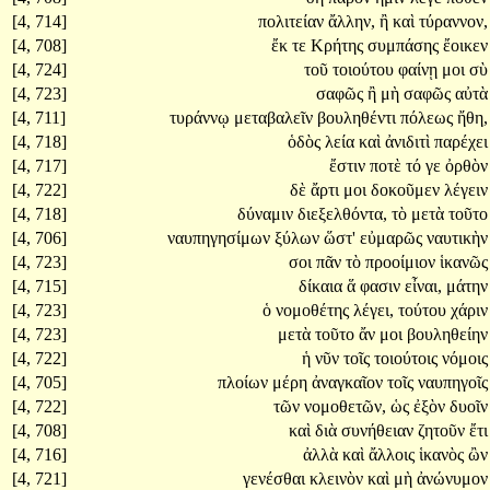
[4, 714]
πολιτείαν
ἄλλην,
ἢ
καὶ
τύραννον,
[4, 708]
ἔκ
τε
Κρήτης
συμπάσης
ἔοικεν
[4, 724]
τοῦ
τοιούτου
φαίνῃ
μοι
σὺ
[4, 723]
σαφῶς
ἢ
μὴ
σαφῶς
αὐτὰ
[4, 711]
τυράννῳ
μεταβαλεῖν
βουληθέντι
πόλεως
ἤθη,
[4, 718]
ὁδὸς
λεία
καὶ
ἀνιδιτὶ
παρέχει
[4, 717]
ἔστιν
ποτὲ
τό
γε
ὀρθὸν
[4, 722]
δὲ
ἄρτι
μοι
δοκοῦμεν
λέγειν
[4, 718]
δύναμιν
διεξελθόντα,
τὸ
μετὰ
τοῦτο
[4, 706]
ναυπηγησίμων
ξύλων
ὥστ'
εὐμαρῶς
ναυτικὴν
[4, 723]
σοι
πᾶν
τὸ
προοίμιον
ἱκανῶς
[4, 715]
δίκαια
ἅ
φασιν
εἶναι,
μάτην
[4, 723]
ὁ
νομοθέτης
λέγει,
τούτου
χάριν
[4, 723]
μετὰ
τοῦτο
ἄν
μοι
βουληθείην
[4, 722]
ἡ
νῦν
τοῖς
τοιούτοις
νόμοις
[4, 705]
πλοίων
μέρη
ἀναγκαῖον
τοῖς
ναυπηγοῖς
[4, 722]
τῶν
νομοθετῶν,
ὡς
ἐξὸν
δυοῖν
[4, 708]
καὶ
διὰ
συνήθειαν
ζητοῦν
ἔτι
[4, 716]
ἀλλὰ
καὶ
ἄλλοις
ἱκανὸς
ὢν
[4, 721]
γενέσθαι
κλεινὸν
καὶ
μὴ
ἀνώνυμον