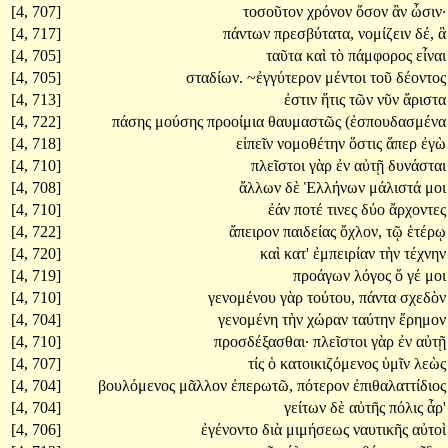
[4, 707]
τοσοῦτον
χρόνον
ὅσον
ἂν
ὦσιν·
[4, 717]
πάντων
πρεσβύτατα,
νομίζειν
δέ,
ἃ
[4, 705]
ταῦτα
καὶ
τὸ
πάμφορος
εἶναι
[4, 705]
σταδίων.
~ἐγγύτερον
μέντοι
τοῦ
δέοντος
[4, 713]
ἐστιν
ἥτις
τῶν
νῦν
ἄριστα
[4, 722]
πάσης
μούσης
προοίμια
θαυμαστῶς
(ἐσπουδασμένα
[4, 718]
εἰπεῖν
νομοθέτην
ὅστις
ἅπερ
ἐγὼ
[4, 710]
πλεῖστοι
γὰρ
ἐν
αὐτῇ
δυνάσται
[4, 708]
ἄλλων
δὲ
Ἑλλήνων
μάλιστά
μοι
[4, 710]
ἐάν
ποτέ
τινες
δύο
ἄρχοντες
[4, 722]
ἄπειρον
παιδείας
ὄχλον,
τῷ
ἑτέρῳ
[4, 720]
καὶ
κατ'
ἐμπειρίαν
τὴν
τέχνην
[4, 719]
προάγων
λόγος
ὅ
γέ
μοι
[4, 710]
γενομένου
γὰρ
τούτου,
πάντα
σχεδὸν
[4, 704]
γενομένη
τὴν
χώραν
ταύτην
ἔρημον
[4, 710]
προσδέξασθαι·
πλεῖστοι
γὰρ
ἐν
αὐτῇ
[4, 707]
τίς
ὁ
κατοικιζόμενος
ὑμῖν
λεὼς
[4, 704]
βουλόμενος
μᾶλλον
ἐπερωτῶ,
πότερον
ἐπιθαλαττίδιος
[4, 704]
γείτων
δὲ
αὐτῆς
πόλις
ἆρ'
[4, 706]
ἐγένοντο
διὰ
μιμήσεως
ναυτικῆς
αὐτοὶ