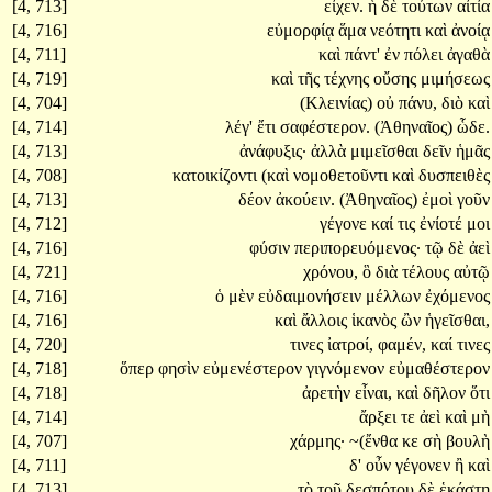
[4, 713]
εἶχεν.
ἡ
δὲ
τούτων
αἰτία
[4, 716]
εὐμορφίᾳ
ἅμα
νεότητι
καὶ
ἀνοίᾳ
[4, 711]
καὶ
πάντ'
ἐν
πόλει
ἀγαθὰ
[4, 719]
καὶ
τῆς
τέχνης
οὔσης
μιμήσεως
[4, 704]
(Κλεινίας)
οὐ
πάνυ,
διὸ
καὶ
[4, 714]
λέγ'
ἔτι
σαφέστερον.
(Ἀθηναῖος)
ὧδε.
[4, 713]
ἀνάφυξις·
ἀλλὰ
μιμεῖσθαι
δεῖν
ἡμᾶς
[4, 708]
κατοικίζοντι
(καὶ
νομοθετοῦντι
καὶ
δυσπειθὲς
[4, 713]
δέον
ἀκούειν.
(Ἀθηναῖος)
ἐμοὶ
γοῦν
[4, 712]
γέγονε
καί
τις
ἐνίοτέ
μοι
[4, 716]
φύσιν
περιπορευόμενος·
τῷ
δὲ
ἀεὶ
[4, 721]
χρόνου,
ὃ
διὰ
τέλους
αὐτῷ
[4, 716]
ὁ
μὲν
εὐδαιμονήσειν
μέλλων
ἐχόμενος
[4, 716]
καὶ
ἄλλοις
ἱκανὸς
ὢν
ἡγεῖσθαι,
[4, 720]
τινες
ἰατροί,
φαμέν,
καί
τινες
[4, 718]
ὅπερ
φησὶν
εὐμενέστερον
γιγνόμενον
εὐμαθέστερον
[4, 718]
ἀρετὴν
εἶναι,
καὶ
δῆλον
ὅτι
[4, 714]
ἄρξει
τε
ἀεὶ
καὶ
μὴ
[4, 707]
χάρμης·
~(ἔνθα
κε
σὴ
βουλὴ
[4, 711]
δ'
οὖν
γέγονεν
ἢ
καὶ
[4, 713]
τὸ
τοῦ
δεσπότου
δὲ
ἑκάστη