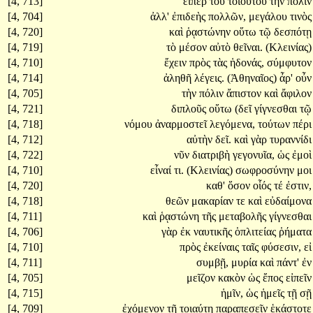
[4, 713]
εἴπερ
του
τοιούτου
τὴν
πόλιν
[4, 704]
ἀλλ'
ἐπιδεὴς
πολλῶν,
μεγάλου
τινὸς
[4, 720]
καὶ
ῥᾳστώνην
οὕτω
τῷ
δεσπότῃ
[4, 719]
τὸ
μέσον
αὐτὸ
θεῖναι.
(Κλεινίας)
[4, 710]
ἔχειν
πρὸς
τὰς
ἡδονάς,
σύμφυτον
[4, 714]
ἀληθῆ
λέγεις.
(Ἀθηναῖος)
ἆρ'
οὖν
[4, 705]
τὴν
πόλιν
ἄπιστον
καὶ
ἄφιλον
[4, 721]
διπλοῦς
οὕτω
(δεῖ
γίγνεσθαι
τῷ
[4, 718]
νόμου
ἀναρμοστεῖ
λεγόμενα,
τούτων
πέρι
[4, 712]
αὐτὴν
δεῖ.
καὶ
γὰρ
τυραννίδι
[4, 722]
νῦν
διατριβὴ
γεγονυῖα,
ὡς
ἐμοὶ
[4, 710]
εἶναί
τι.
(Κλεινίας)
σωφροσύνην
μοι
[4, 720]
καθ'
ὅσον
οἷός
τέ
ἐστιν,
[4, 718]
θεῶν
μακαρίαν
τε
καὶ
εὐδαίμονα
[4, 711]
καὶ
ῥᾳστώνη
τῆς
μεταβολῆς
γίγνεσθαι
[4, 706]
γὰρ
ἐκ
ναυτικῆς
ὁπλιτείας
ῥήματα
[4, 710]
πρὸς
ἐκείναις
ταῖς
φύσεσιν,
εἰ
[4, 711]
συμβῇ,
μυρία
καὶ
πάντ'
ἐν
[4, 705]
μεῖζον
κακὸν
ὡς
ἔπος
εἰπεῖν
[4, 715]
ἡμῖν,
ὡς
ἡμεῖς
τῇ
σῇ
[4, 709]
ἐχόμενον
τῇ
τοιαύτῃ
παραπεσεῖν
ἑκάστοτε