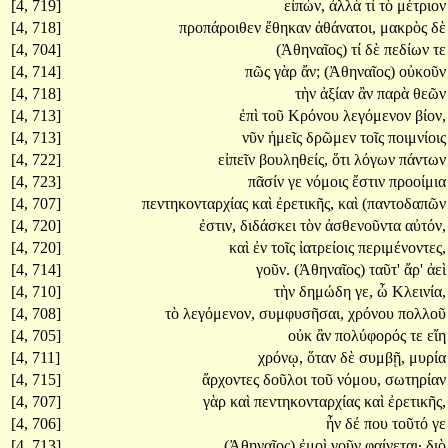
[4, 719]
εἰπών,
ἀλλὰ
τί
τὸ
μέτριον
[4, 718]
προπάροιθεν
ἔθηκαν
ἀθάνατοι,
μακρὸς
δὲ
[4, 704]
(Ἀθηναῖος)
τί
δὲ
πεδίων
τε
[4, 714]
πῶς
γὰρ
ἄν;
(Ἀθηναῖος)
οὐκοῦν
[4, 718]
τὴν
ἀξίαν
ἂν
παρὰ
θεῶν
[4, 713]
ἐπὶ
τοῦ
Κρόνου
λεγόμενον
βίον,
[4, 713]
νῦν
ἡμεῖς
δρῶμεν
τοῖς
ποιμνίοις
[4, 722]
εἰπεῖν
βουληθείς,
ὅτι
λόγων
πάντων
[4, 723]
πᾶσίν
γε
νόμοις
ἔστιν
προοίμια
[4, 707]
πεντηκονταρχίας
καὶ
ἐρετικῆς,
καὶ
(παντοδαπῶν
[4, 720]
ἐστιν,
διδάσκει
τὸν
ἀσθενοῦντα
αὐτόν,
[4, 720]
καὶ
ἐν
τοῖς
ἰατρείοις
περιμένοντες,
[4, 714]
γοῦν.
(Ἀθηναῖος)
ταῦτ'
ἄρ'
ἀεὶ
[4, 710]
τὴν
δημώδη
γε,
ὦ
Κλεινία,
[4, 708]
τὸ
λεγόμενον,
συμφυσῆσαι,
χρόνου
πολλοῦ
[4, 705]
οὐκ
ἂν
πολύφορός
τε
εἴη
[4, 711]
χρόνῳ,
ὅταν
δὲ
συμβῇ,
μυρία
[4, 715]
ἄρχοντες
δοῦλοι
τοῦ
νόμου,
σωτηρίαν
[4, 707]
γὰρ
καὶ
πεντηκονταρχίας
καὶ
ἐρετικῆς,
[4, 706]
ἦν
δέ
που
τοῦτό
γε
[4, 713]
(Ἀθηναῖος)
ἐμοὶ
γοῦν
φαίνεται·
διὸ