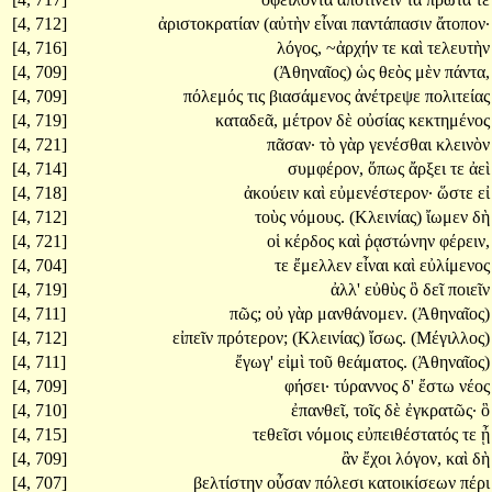
[4, 712]
ἀριστοκρατίαν
(αὐτὴν
εἶναι
παντάπασιν
ἄτοπον·
[4, 716]
λόγος,
~ἀρχήν
τε
καὶ
τελευτὴν
[4, 709]
(Ἀθηναῖος)
ὡς
θεὸς
μὲν
πάντα,
[4, 709]
πόλεμός
τις
βιασάμενος
ἀνέτρεψε
πολιτείας
[4, 719]
καταδεᾶ,
μέτρον
δὲ
οὐσίας
κεκτημένος
[4, 721]
πᾶσαν·
τὸ
γὰρ
γενέσθαι
κλεινὸν
[4, 714]
συμφέρον,
ὅπως
ἄρξει
τε
ἀεὶ
[4, 718]
ἀκούειν
καὶ
εὐμενέστερον·
ὥστε
εἰ
[4, 712]
τοὺς
νόμους.
(Κλεινίας)
ἴωμεν
δὴ
[4, 721]
οἱ
κέρδος
καὶ
ῥᾳστώνην
φέρειν,
[4, 704]
τε
ἔμελλεν
εἶναι
καὶ
εὐλίμενος
[4, 719]
ἀλλ'
εὐθὺς
ὃ
δεῖ
ποιεῖν
[4, 711]
πῶς;
οὐ
γὰρ
μανθάνομεν.
(Ἀθηναῖος)
[4, 712]
εἰπεῖν
πρότερον;
(Κλεινίας)
ἴσως.
(Μέγιλλος)
[4, 711]
ἔγωγ'
εἰμὶ
τοῦ
θεάματος.
(Ἀθηναῖος)
[4, 709]
φήσει·
τύραννος
δ'
ἔστω
νέος
[4, 710]
ἐπανθεῖ,
τοῖς
δὲ
ἐγκρατῶς·
ὃ
[4, 715]
τεθεῖσι
νόμοις
εὐπειθέστατός
τε
ᾖ
[4, 709]
ἂν
ἔχοι
λόγον,
καὶ
δὴ
[4, 707]
βελτίστην
οὖσαν
πόλεσι
κατοικίσεων
πέρι