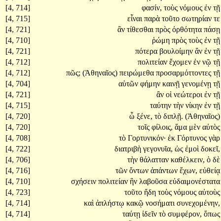
[4, 714]
φασίν,
τοὺς
νόμους
ἐν
τῇ
[4, 715]
εἶναι
παρὰ
τοῦτο
σωτηρίαν
τε
[4, 721]
ἂν
τίθεσθαι
πρὸς
ὀρθότητα
πάσῃ
[4, 710]
ῥώμη
πρὸς
τοὺς
ἐν
τῇ
[4, 721]
πότερα
βουλοίμην
ἂν
ἐν
τῇ
[4, 712]
πολιτείαν
ἔχομεν
ἐν
νῷ
τῇ
[4, 712]
πῶς;
(Ἀθηναῖος)
πειρώμεθα
προσαρμόττοντες
τῇ
[4, 704]
αὑτῶν
φήμην
καινῇ
γενομένῃ
τῇ
[4, 721]
ἂν
οἱ
νεώτεροι
ἐν
τῇ
[4, 715]
ταύτην
τὴν
νίκην
ἐν
τῇ
[4, 720]
ὦ
ξένε,
τὸ
διπλῇ.
(Ἀθηναῖος)
[4, 720]
τοῖς
φίλοις,
ἅμα
μὲν
αὐτὸς
[4, 708]
τὸ
Γορτυνικόν·
ἐκ
Γόρτυνος
γὰρ
[4, 722]
διατριβὴ
γεγονυῖα,
ὡς
ἐμοὶ
δοκεῖ,
[4, 706]
τὴν
θάλατταν
καθέλκειν,
ὁ
δὲ
[4, 716]
τῶν
ὄντων
ἁπάντων
ἔχων,
εὐθείᾳ
[4, 710]
σχήσειν
πολιτείαν
ἣν
λαβοῦσα
εὐδαιμονέστατα
[4, 723]
τοῦτο
ἤδη
τοὺς
νόμους
αὐτοὺς
[4, 714]
καὶ
ἀπλήστῳ
κακῷ
νοσήματι
συνεχομένην,
[4, 714]
ταύτῃ
ἰδεῖν
τὸ
συμφέρον,
ὅπως