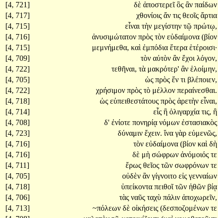
[4, 721]
δὲ
ἀποστερεῖ
ὃς
ἂν
παίδων
[4, 717]
χθονίοις
ἄν
τις
θεοῖς
ἄρτια
[4, 715]
εἶναι
τὴν
μεγίστην
τῷ
πρώτῳ,
[4, 716]
ἀνυσιμώτατον
πρὸς
τὸν
εὐδαίμονα
(βίον
[4, 715]
μεμνήμεθα,
καὶ
ἐμπόδια
ἕτερα
ἑτέροισι·
[4, 709]
τὸν
αὐτὸν
ἂν
ἔχοι
λόγον,
[4, 722]
τεθῆναι,
τὰ
μακρότερ'
ἂν
ἑλοίμην,
[4, 705]
ὡς
πρὸς
ἕν
τι
βλέποιεν,
[4, 722]
χρήσιμον
πρὸς
τὸ
μέλλον
περαίνεσθαι.
[4, 718]
ὡς
εὐπειθεστάτους
πρὸς
ἀρετὴν
εἶναι,
[4, 714]
εἷς
ἢ
ὀλιγαρχία
τις,
ἢ
[4, 708]
δ'
ἐνίοτε
πονηρίᾳ
νόμων
ἐστασιακὸς
[4, 723]
δύναμιν
ἔχειν.
ἵνα
γὰρ
εὐμενῶς,
[4, 716]
τὸν
εὐδαίμονα
(βίον
καὶ
δὴ
[4, 716]
δὲ
μὴ
σώφρων
ἀνόμοιός
τε
[4, 711]
ἔρως
θεῖος
τῶν
σωφρόνων
τε
[4, 705]
οὐδὲν
ἂν
γίγνοιτο
εἰς
γενναίων
[4, 718]
ὑπείκοντα
πειθοῖ
τῶν
ἠθῶν
βίᾳ
[4, 706]
τὰς
ναῦς
ταχὺ
πάλιν
ἀποχωρεῖν,
[4, 713]
~πόλεων
δὲ
οἰκήσεις
(δεσποζομένων
τε