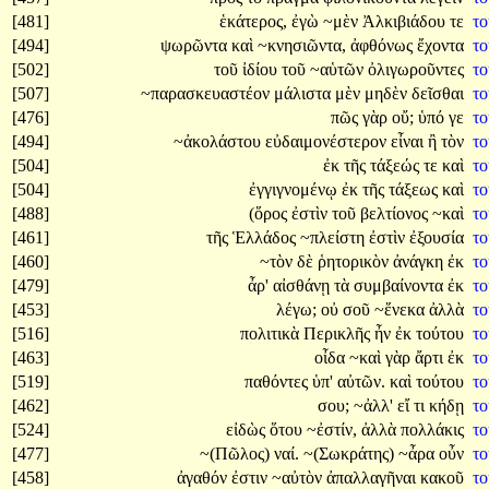
[481]
ἑκάτερος,
ἐγὼ
~μὲν
Ἀλκιβιάδου
τε
τ
[494]
ψωρῶντα
καὶ
~κνησιῶντα,
ἀφθόνως
ἔχοντα
τ
[502]
τοῦ
ἰδίου
τοῦ
~αὑτῶν
ὀλιγωροῦντες
τ
[507]
~παρασκευαστέον
μάλιστα
μὲν
μηδὲν
δεῖσθαι
τ
[476]
πῶς
γὰρ
οὔ;
ὑπό
γε
τ
[494]
~ἀκολάστου
εὐδαιμονέστερον
εἶναι
ἢ
τὸν
τ
[504]
ἐκ
τῆς
τάξεώς
τε
καὶ
τ
[504]
ἐγγιγνομένῳ
ἐκ
τῆς
τάξεως
καὶ
τ
[488]
(ὅρος
ἐστὶν
τοῦ
βελτίονος
~καὶ
τ
[461]
τῆς
Ἑλλάδος
~πλείστη
ἐστὶν
ἐξουσία
τ
[460]
~τὸν
δὲ
ῥητορικὸν
ἀνάγκη
ἐκ
τ
[479]
ἆρ'
αἰσθάνῃ
τὰ
συμβαίνοντα
ἐκ
τ
[453]
λέγω;
οὐ
σοῦ
~ἕνεκα
ἀλλὰ
τ
[516]
πολιτικὰ
Περικλῆς
ἦν
ἐκ
τούτου
τ
[463]
οἶδα
~καὶ
γὰρ
ἄρτι
ἐκ
τ
[519]
παθόντες
ὑπ'
αὐτῶν.
καὶ
τούτου
τ
[462]
σου;
~ἀλλ'
εἴ
τι
κήδῃ
τ
[524]
εἰδὼς
ὅτου
~ἐστίν,
ἀλλὰ
πολλάκις
τ
[477]
~(Πῶλος)
ναί.
~(Σωκράτης)
~ἆρα
οὖν
τ
[458]
ἀγαθόν
ἐστιν
~αὐτὸν
ἀπαλλαγῆναι
κακοῦ
τ