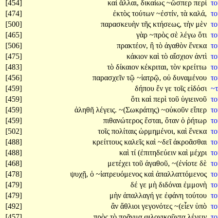
[454]
καὶ
ἄλλαι,
δικαίως
~ὥσπερ
περὶ
τ
[474]
ἐκτὸς
τούτων
~ἐστίν,
τὰ
καλά,
τ
[500]
παρασκευὴν
τῆς
κτήσεως,
τὴν
μὲν
τ
[465]
γὰρ
~πρὸς
σὲ
λέγω
ὅτι
τ
[506]
πρακτέον,
ἢ
τὸ
ἀγαθὸν
ἕνεκα
τ
[475]
κάκιον
καὶ
τὸ
αἴσχιον
ἀντὶ
τ
[483]
τὸ
δίκαιον
κέκριται,
τὸν
κρείττω
τ
[456]
παρασχεῖν
τῷ
~ἰατρῷ,
οὐ
δυναμένου
τ
[459]
δήπου
ἔν
γε
τοῖς
εἰδόσι
~
[459]
ὅτι
καὶ
περὶ
τοῦ
ὑγιεινοῦ
τ
[459]
ἀληθῆ
λέγεις.
~(Σωκράτης)
~οὐκοῦν
εἴπερ
τ
[459]
πιθανώτερος
ἔσται,
ὅταν
ὁ
ῥήτωρ
τ
[502]
τοῖς
πολίταις
ὡρμημένοι,
καὶ
ἕνεκα
τ
[488]
κρείττους
καλεῖς
καὶ
~δεῖ
ἀκροᾶσθαι
τ
[488]
καὶ
τί
(ἐπιτηδεύειν
καὶ
μέχρι
το
[468]
μετέχει
τοῦ
ἀγαθοῦ,
~(ἐνίοτε
δὲ
τ
[478]
ψυχῇ,
ὁ
~ἰατρευόμενος
καὶ
ἀπαλλαττόμενος
τ
[479]
δέ
γε
μὴ
διδόναι
ἐμμονὴ
τ
[479]
μὴν
ἀπαλλαγή
γε
ἐφάνη
τούτου
τ
[492]
ἂν
ἄθλιοι
γεγονότες
~(εἶεν
ὑπὸ
τ
[457]
πρὸς
τὸ
πρᾶγμα
φιλονικοῦντα
λέγειν
τ