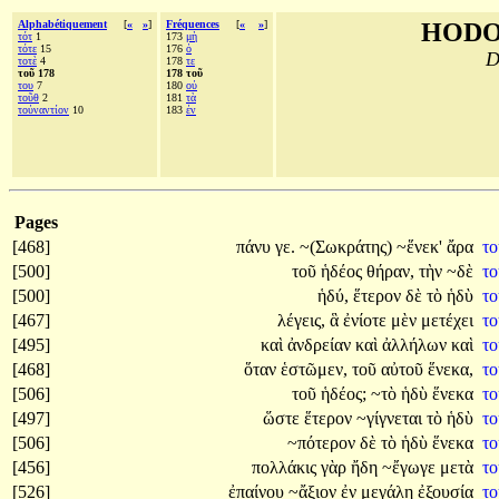
Alphabétiquement
[
«
»
]
Fréquences
[
«
»
]
HODO
τότ
1
173
μὴ
τότε
15
176
ὁ
D
τοτὲ
4
178
τε
τοῦ 178
178 τοῦ
του
7
180
οὐ
τοῦθ
2
181
τὰ
τοὐναντίον
10
183
ἐν
Pages
[468]
πάνυ
γε.
~(Σωκράτης)
~ἕνεκ'
ἄρα
τ
[500]
τοῦ
ἡδέος
θήραν,
τὴν
~δὲ
τ
[500]
ἡδύ,
ἕτερον
δὲ
τὸ
ἡδὺ
τ
[467]
λέγεις,
ἃ
ἐνίοτε
μὲν
μετέχει
τ
[495]
καὶ
ἀνδρείαν
καὶ
ἀλλήλων
καὶ
τ
[468]
ὅταν
ἑστῶμεν,
τοῦ
αὐτοῦ
ἕνεκα,
τ
[506]
τοῦ
ἡδέος;
~τὸ
ἡδὺ
ἕνεκα
τ
[497]
ὥστε
ἕτερον
~γίγνεται
τὸ
ἡδὺ
τ
[506]
~πότερον
δὲ
τὸ
ἡδὺ
ἕνεκα
τ
[456]
πολλάκις
γὰρ
ἤδη
~ἔγωγε
μετὰ
τ
[526]
ἐπαίνου
~ἄξιον
ἐν
μεγάλῃ
ἐξουσίᾳ
τ