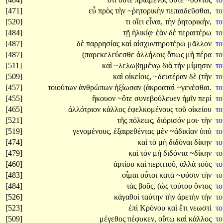
[471]
εὖ
πρὸς
τὴν
~ῥητορικὴν
πεπαιδεῦσθαι,
τ
[520]
τι
οἴει
εἶναι,
τὴν
ῥητορικήν,
τ
[484]
τῇ
ἡλικίᾳ·
ἐὰν
δὲ
περαιτέρω
τ
[487]
δὲ
παρρησίας
καὶ
αἰσχυντηροτέρω
μᾶλλον
τ
[487]
(παρεκελεύεσθε
ἀλλήλοις
ὅπως
μὴ
πέρα
τ
[511]
καὶ
~λελωβημένῳ
διὰ
τὴν
μίμησιν
τ
[509]
καὶ
οἰκείοις,
~δευτέραν
δὲ
(τὴν
τ
[457]
τοιούτων
ἀνθρώπων
ἠξίωσαν
(ἀκροαταὶ
~γενέσθαι.
τ
[455]
ἤκουον
~ὅτε
συνεβούλευεν
ἡμῖν
περὶ
τ
[465]
ἀλλότριον
κάλλος
ἐφελκομένους
τοῦ
οἰκείου
τ
[521]
τῆς
πόλεως,
διόρισόν
μοι·
τὴν
τ
[519]
γενομένους,
ἐξαιρεθέντας
μὲν
~ἀδικίαν
ὑπὸ
τ
[474]
καὶ
τὸ
μὴ
διδόναι
δίκην
τ
[479]
καὶ
τὸν
μὴ
διδόντα
~δίκην
τ
[460]
ἀρτίου
καὶ
περιττοῦ,
ἀλλὰ
τοὺς
τ
[483]
οἶμαι
οὗτοι
κατὰ
~φύσιν
τὴν
τ
[484]
τὰς
βοῦς,
(ὡς
τούτου
ὄντος
τ
[526]
κἀγαθοὶ
ταύτην
τὴν
ἀρετὴν
τὴν
τ
[523]
ἐπὶ
Κρόνου
καὶ
ἔτι
νεωστὶ
τ
[509]
μέγεθος
πέφυκεν,
οὕτω
καὶ
κάλλος
τ