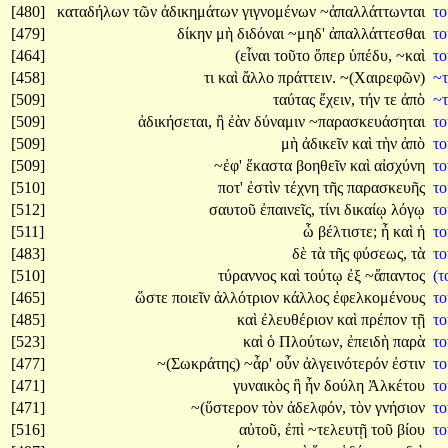
[480]
καταδήλων
τῶν
ἀδικημάτων
γιγνομένων
~ἀπαλλάττωνται
τ
[479]
δίκην
μὴ
διδόναι
~μηδ'
ἀπαλλάττεσθαι
τ
[464]
(εἶναι
τοῦτο
ὅπερ
ὑπέδυ,
~καὶ
τ
[458]
τι
καὶ
ἄλλο
πράττειν.
~(Χαιρεφῶν)
~
[509]
ταύτας
ἔχειν,
τήν
τε
ἀπὸ
~
[509]
ἀδικήσεται,
ἢ
ἐὰν
δύναμιν
~παρασκευάσηται
τ
[509]
μὴ
ἀδικεῖν
καὶ
τὴν
ἀπὸ
τ
[509]
~ἐφ'
ἕκαστα
βοηθεῖν
καὶ
αἰσχύνη
τ
[510]
ποτ'
ἐστὶν
τέχνη
τῆς
παρασκευῆς
τ
[512]
σαυτοῦ
ἐπαινεῖς,
τίνι
δικαίῳ
λόγῳ
τ
[511]
ὦ
βέλτιστε;
ἦ
καὶ
ἡ
τ
[483]
δὲ
τὰ
τῆς
φύσεως,
τὰ
τ
[510]
τύραννος
καὶ
τούτῳ
ἐξ
~ἅπαντος
(
[465]
ὥστε
ποιεῖν
ἀλλότριον
κάλλος
ἐφελκομένους
τ
[485]
καὶ
ἐλευθέριον
καὶ
πρέπον
τῇ
τ
[523]
καὶ
ὁ
Πλούτων,
ἐπειδὴ
παρὰ
τ
[477]
~(Σωκράτης)
~ἆρ'
οὖν
ἀλγεινότερόν
ἐστιν
τ
[471]
γυναικὸς
ἣ
ἦν
δούλη
Ἀλκέτου
τ
[471]
~(ὕστερον
τὸν
ἀδελφόν,
τὸν
γνήσιον
τ
[516]
αὐτοῦ,
ἐπὶ
~τελευτῇ
τοῦ
βίου
τ