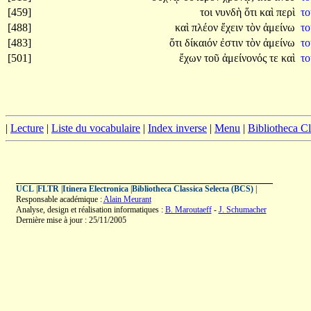
[459]
τοι
νυνδὴ
ὅτι
καὶ
περὶ
τ
[488]
καὶ
πλέον
ἔχειν
τὸν
ἀμείνω
τ
[483]
ὅτι
δίκαιόν
ἐστιν
τὸν
ἀμείνω
τ
[501]
ἔχων
τοῦ
ἀμείνονός
τε
καὶ
τ
|
Lecture
|
Liste du vocabulaire
|
Index inverse
|
Menu
|
Bibliotheca C
UCL
|
FLTR
|
Itinera Electronica
|
Bibliotheca Classica Selecta (BCS)
|
Responsable académique :
Alain Meurant
Analyse, design et réalisation informatiques :
B. Maroutaeff
-
J. Schumacher
Dernière mise à jour : 25/11/2005