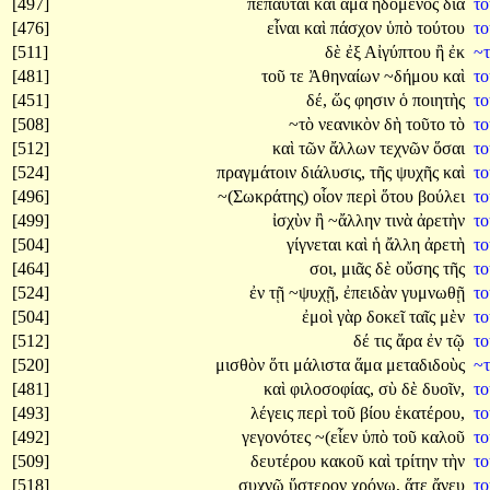
[497]
πέπαυται
καὶ
ἅμα
ἡδόμενος
διὰ
τ
[476]
εἶναι
καὶ
πάσχον
ὑπὸ
τούτου
τ
[511]
δὲ
ἐξ
Αἰγύπτου
ἢ
ἐκ
~
[481]
τοῦ
τε
Ἀθηναίων
~δήμου
καὶ
τ
[451]
δέ,
ὥς
φησιν
ὁ
ποιητὴς
τ
[508]
~τὸ
νεανικὸν
δὴ
τοῦτο
τὸ
τ
[512]
καὶ
τῶν
ἄλλων
τεχνῶν
ὅσαι
τ
[524]
πραγμάτοιν
διάλυσις,
τῆς
ψυχῆς
καὶ
τ
[496]
~(Σωκράτης)
οἷον
περὶ
ὅτου
βούλει
τ
[499]
ἰσχὺν
ἢ
~ἄλλην
τινὰ
ἀρετὴν
τ
[504]
γίγνεται
καὶ
ἡ
ἄλλη
ἀρετὴ
τ
[464]
σοι,
μιᾶς
δὲ
οὔσης
τῆς
τ
[524]
ἐν
τῇ
~ψυχῇ,
ἐπειδὰν
γυμνωθῇ
τ
[504]
ἐμοὶ
γὰρ
δοκεῖ
ταῖς
μὲν
τ
[512]
δέ
τις
ἄρα
ἐν
τῷ
τ
[520]
μισθὸν
ὅτι
μάλιστα
ἅμα
μεταδιδοὺς
~
[481]
καὶ
φιλοσοφίας,
σὺ
δὲ
δυοῖν,
τ
[493]
λέγεις
περὶ
τοῦ
βίου
ἑκατέρου,
τ
[492]
γεγονότες
~(εἶεν
ὑπὸ
τοῦ
καλοῦ
τ
[509]
δευτέρου
κακοῦ
καὶ
τρίτην
τὴν
τ
[518]
συχνῷ
ὕστερον
χρόνῳ,
ἅτε
ἄνευ
τ