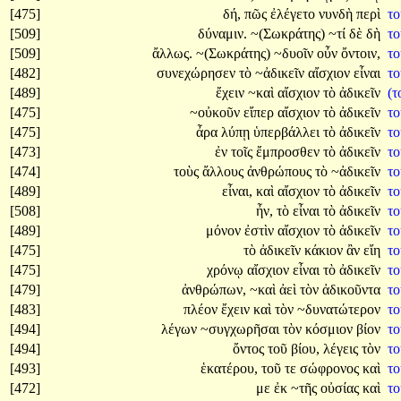
[475]
δή,
πῶς
ἐλέγετο
νυνδὴ
περὶ
τ
[509]
δύναμιν.
~(Σωκράτης)
~τί
δὲ
δὴ
τ
[509]
ἄλλως.
~(Σωκράτης)
~δυοῖν
οὖν
ὄντοιν,
τ
[482]
συνεχώρησεν
τὸ
~ἀδικεῖν
αἴσχιον
εἶναι
τ
[489]
ἔχειν
~καὶ
αἴσχιον
τὸ
ἀδικεῖν
(
[475]
~οὐκοῦν
εἴπερ
αἴσχιον
τὸ
ἀδικεῖν
τ
[475]
ἆρα
λύπῃ
ὑπερβάλλει
τὸ
ἀδικεῖν
τ
[473]
ἐν
τοῖς
ἔμπροσθεν
τὸ
ἀδικεῖν
τ
[474]
τοὺς
ἄλλους
ἀνθρώπους
τὸ
~ἀδικεῖν
τ
[489]
εἶναι,
καὶ
αἴσχιον
τὸ
ἀδικεῖν
τ
[508]
ἦν,
τὸ
εἶναι
τὸ
ἀδικεῖν
τ
[489]
μόνον
ἐστὶν
αἴσχιον
τὸ
ἀδικεῖν
τ
[475]
τὸ
ἀδικεῖν
κάκιον
ἂν
εἴη
τ
[475]
χρόνῳ
αἴσχιον
εἶναι
τὸ
ἀδικεῖν
τ
[479]
ἀνθρώπων,
~καὶ
ἀεὶ
τὸν
ἀδικοῦντα
τ
[483]
πλέον
ἔχειν
καὶ
τὸν
~δυνατώτερον
τ
[494]
λέγων
~συγχωρῆσαι
τὸν
κόσμιον
βίον
τ
[494]
ὄντος
τοῦ
βίου,
λέγεις
τὸν
τ
[493]
ἑκατέρου,
τοῦ
τε
σώφρονος
καὶ
τ
[472]
με
ἐκ
~τῆς
οὐσίας
καὶ
τ