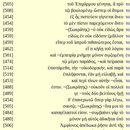
[505]
τοῦ
Ἐπιχάρμου
γένηται,
ἃ
πρὸ
τ
[508]
τῷ
βουλομένῳ
ὥσπερ
οἱ
ἄτιμοι
τ
[454]
ἐξ
ἧς
πιστεύειν
γίγνεται
ἄνευ
τ
[454]
τὸ
μὲν
πίστιν
παρεχόμενον
ἄνευ
τ
[459]
~(Σωκράτης)
~ὁ
οὐκ
εἰδὼς
ἄρα
τ
[459]
εἰδὼς
ἐν
οὐκ
εἰδόσιν
(μᾶλλον
τ
[459]
εἴπερ
τοῦ
ἰατροῦ
πιθανώτερος
ἔσται,
τ
[462]
εἴ
τι
κήδῃ
τοῦ
λόγου
τ
[501]
καὶ
~ἐμπειρίᾳ
μνήμην
μόνον
σῳζομένη
(
[474]
τῷ
μέρει
παράδος,
~καὶ
πείρασαι
τ
[514]
ἐπιστάμεθα,
τὴν
~οἰκοδομικήν,
καὶ
παρὰ
τ
[519]
ἐπιλήψονται,
ἐὰν
μὴ
εὐλαβῇ,
καὶ
τ
[453]
καὶ
περὶ
τίνων
αὐτὴν
~εἶναι.
τ
[488]
ἐστιν.
~(Σωκράτης)
~οὐκοῦν
οἱ
πολλοὶ
τ
[489]
γε
~τοὺς
δύο
βελτίους
ἡγῇ
τ
[454]
δ'
ἐπανερωτῶ
ὅπερ
γὰρ
λέγω,
τ
[505]
σαυτῷ;
~(Σωκράτης)
~ἵνα
μοι
τὸ
τ
[484]
καταγέλαστοί
εἰσιν.
~συμβαίνει
γὰρ
τὸ
τ
[480]
μόνον
μὴ
αὐτὸς
ἀδικῆται
ὑπὸ
τ
[506]
Ἀμφίονος
ἀπέδωκα
ῥῆσιν
ἀντὶ
τῆς
τ