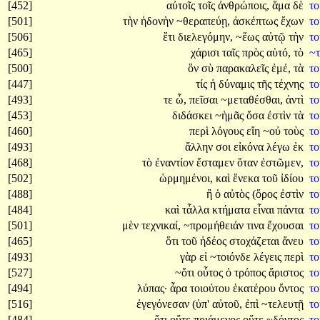
[452]
αὐτοῖς
τοῖς
ἀνθρώποις,
ἅμα
δὲ
τ
[501]
τὴν
ἡδονὴν
~θεραπεύῃ,
ἀσκέπτως
ἔχων
τ
[506]
ἔτι
διελεγόμην,
~ἕως
αὐτῷ
τὴν
τ
[465]
χάρισι
ταῖς
πρὸς
αὑτό,
τὸ
~
[500]
ὃν
σὺ
παρακαλεῖς
ἐμέ,
τὰ
τ
[447]
τίς
ἡ
δύναμις
τῆς
τέχνης
τ
[493]
τε
ὦ,
πεῖσαι
~μεταθέσθαι,
ἀντὶ
τ
[453]
διδάσκει
~ἡμᾶς
ὅσα
ἐστὶν
τὰ
τ
[460]
περὶ
λόγους
εἴη
~οὐ
τοὺς
τ
[493]
ἄλλην
σοι
εἰκόνα
λέγω
ἐκ
τ
[468]
τὸ
ἐναντίον
ἕσταμεν
ὅταν
ἑστῶμεν,
τ
[502]
ὡρμημένοι,
καὶ
ἕνεκα
τοῦ
ἰδίου
τ
[488]
ἢ
ὁ
αὐτὸς
(ὅρος
ἐστὶν
τ
[484]
καὶ
τἆλλα
κτήματα
εἶναι
πάντα
τ
[501]
μὲν
τεχνικαί,
~προμήθειάν
τινα
ἔχουσαι
τ
[465]
ὅτι
τοῦ
ἡδέος
στοχάζεται
ἄνευ
τ
[493]
γὰρ
εἰ
~τοιόνδε
λέγεις
περὶ
τ
[527]
~ὅτι
οὗτος
ὁ
τρόπος
ἄριστος
τ
[494]
λύπας·
ἆρα
τοιούτου
ἑκατέρου
ὄντος
τ
[516]
ἐγεγόνεσαν
(ὑπ'
αὐτοῦ,
ἐπὶ
~τελευτῇ
τ
[484]
ὅτι
οὔτε
πριάμενος
οὔτε
~δόντος
τ