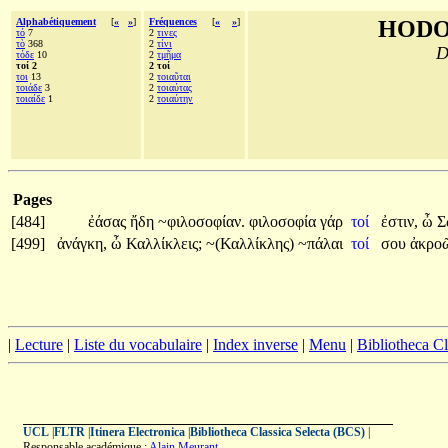
Alphabétiquement
[
«
»
]
Fréquences
[
«
»
]
HODO
τό
7
2
τινες
τὸ
368
2
τίνι
D
τόδε
10
2
τμῆμα
τοί 2
2 τοί
τοι
13
2
τοιαῦται
τοιάδε
3
2
τοιαύτας
τοιαίδε
1
2
τοιαύτην
Pages
[484]
ἐάσας
ἤδη
~φιλοσοφίαν.
φιλοσοφία
γάρ
τοί
ἐστιν,
ὦ
Σ
[499]
ἀνάγκη,
ὦ
Καλλίκλεις;
~(Καλλίκλης)
~πάλαι
τοί
σου
ἀκροῶ
|
Lecture
|
Liste du vocabulaire
|
Index inverse
|
Menu
|
Bibliotheca C
UCL
|
FLTR
|
Itinera Electronica
|
Bibliotheca Classica Selecta (BCS)
|
Responsable académique :
Alain Meurant