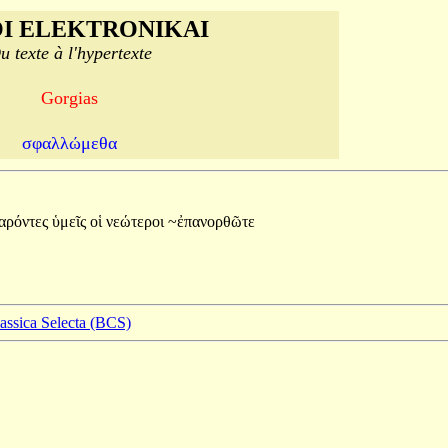
I ELEKTRONIKAI
u texte à l'hypertexte
Gorgias
σφαλλώμεθα
αρόντες
ὑμεῖς
οἱ
νεώτεροι
~ἐπανορθῶτε
lassica Selecta (BCS)