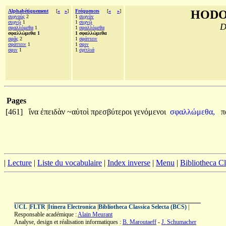
Alphabétiquement
[
«
»
]
Fréquences
[
«
»
]
HODO
συχνοὺς
2
1
συχνὸν
συχνῷ
1
1
συχνῷ
D
σφαλλόμεθα
1
1
σφαλλόμεθα
σφαλλώμεθα 1
1 σφαλλώμεθα
σφᾶς
2
1
σφάττειν
σφάττειν
1
1
σφιν
σφιν
1
1
σχέτλιά
Pages
[461]
ἵνα
ἐπειδὰν
~αὐτοὶ
πρεσβύτεροι
γενόμενοι
σφαλλώμεθα,
π
|
Lecture
|
Liste du vocabulaire
|
Index inverse
|
Menu
|
Bibliotheca C
UCL
|
FLTR
|
Itinera Electronica
|
Bibliotheca Classica Selecta (BCS)
|
Responsable académique :
Alain Meurant
Analyse, design et réalisation informatiques :
B. Maroutaeff
-
J. Schumacher