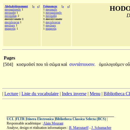
Alphabétiquement
[
«
»
]
Fréquences
[
«
»
]
HODO
συνομολογεῖν
1
1
συνοικεῖν
συνουσίᾳ
1
1
συνομολογεῖν
D
συνουσίας
2
1
συνουσίᾳ
συντάττουσιν 1
1 συντάττουσιν
συντείνοντα
1
1
συντείνοντα
συνῶμεν
1
1
συνῶμεν
συρφετὸς
1
1
συρφετὸς
Pages
[504]
κοσμοῦσί
που
τὸ
σῶμα
καὶ
συντάττουσιν.
ὁμολογοῦμεν
ο
|
Lecture
|
Liste du vocabulaire
|
Index inverse
|
Menu
|
Bibliotheca C
UCL
|
FLTR
|
Itinera Electronica
|
Bibliotheca Classica Selecta (BCS)
|
Responsable académique :
Alain Meurant
Analyse, design et réalisation informatiques :
B. Maroutaeff
-
J. Schumacher