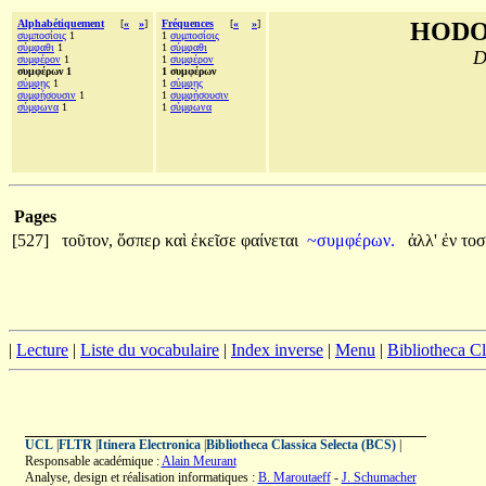
Alphabétiquement
[
«
»
]
Fréquences
[
«
»
]
HODO
συμποσίοις
1
1
συμποσίοις
σύμφαθι
1
1
σύμφαθι
D
συμφέρον
1
1
συμφέρον
συμφέρων 1
1 συμφέρων
σύμφῃς
1
1
σύμφῃς
συμφήσουσιν
1
1
συμφήσουσιν
σύμφωνα
1
1
σύμφωνα
Pages
[527]
τοῦτον,
ὅσπερ
καὶ
ἐκεῖσε
φαίνεται
~συμφέρων.
ἀλλ'
ἐν
τοσ
|
Lecture
|
Liste du vocabulaire
|
Index inverse
|
Menu
|
Bibliotheca C
UCL
|
FLTR
|
Itinera Electronica
|
Bibliotheca Classica Selecta (BCS)
|
Responsable académique :
Alain Meurant
Analyse, design et réalisation informatiques :
B. Maroutaeff
-
J. Schumacher