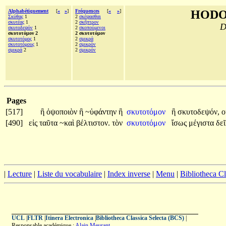
Alphabétiquement
[
«
»
]
Fréquences
[
«
»
]
HODO
Σκύθας
1
2
σκέψασθαι
σκυτέας
1
2
σκῆπτρον
D
σκυτοδεψόν
1
2
σκοπούμενοι
σκυτοτόμον 2
2 σκυτοτόμον
σκυτοτόμος
1
2
σμικρά
σκυτοτόμους
1
2
σμικρὸν
σμικρά
2
2
σμικρόν
Pages
[517]
ἢ
ὀψοποιὸν
ἢ
~ὑφάντην
ἢ
σκυτοτόμον
ἢ
σκυτοδεψόν,
ο
[490]
εἰς
ταῦτα
~καὶ
βέλτιστον.
τὸν
σκυτοτόμον
ἴσως
μέγιστα
δε
|
Lecture
|
Liste du vocabulaire
|
Index inverse
|
Menu
|
Bibliotheca C
UCL
|
FLTR
|
Itinera Electronica
|
Bibliotheca Classica Selecta (BCS)
|
Responsable académique :
Alain Meurant