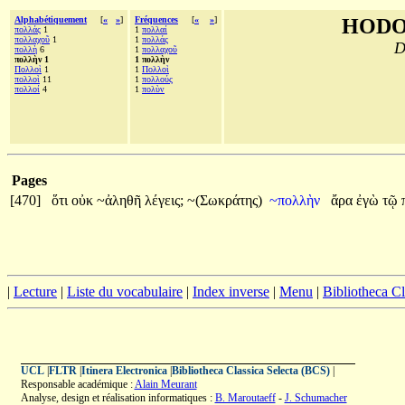
Alphabétiquement
[
«
»
]
Fréquences
[
«
»
]
HODO
πολλάς
1
1
πολλαί
πολλαχοῦ
1
1
πολλάς
D
πολλὴ
6
1
πολλαχοῦ
πολλὴν 1
1 πολλὴν
Πολλοὶ
1
1
Πολλοὶ
πολλοὶ
11
1
πολλούς
πολλοί
4
1
πολὺν
Pages
[470]
ὅτι
οὐκ
~ἀληθῆ
λέγεις;
~(Σωκράτης)
~πολλὴν
ἄρα
ἐγὼ
τῷ
|
Lecture
|
Liste du vocabulaire
|
Index inverse
|
Menu
|
Bibliotheca C
UCL
|
FLTR
|
Itinera Electronica
|
Bibliotheca Classica Selecta (BCS)
|
Responsable académique :
Alain Meurant
Analyse, design et réalisation informatiques :
B. Maroutaeff
-
J. Schumacher