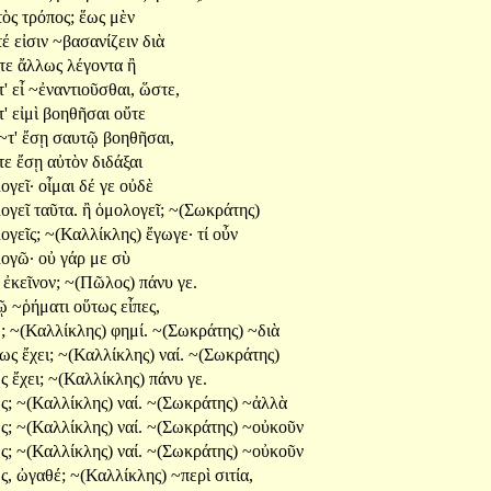
τὸς
τρόπος;
ἕως
μὲν
τέ
εἰσιν
~βασανίζειν
διὰ
τε
ἄλλως
λέγοντα
ἢ
τ'
εἶ
~ἐναντιοῦσθαι,
ὥστε,
τ'
εἰμὶ
βοηθῆσαι
οὔτε
~τ'
ἔσῃ
σαυτῷ
βοηθῆσαι,
τε
ἔσῃ
αὐτὸν
διδάξαι
ογεῖ·
οἶμαι
δέ
γε
οὐδὲ
ογεῖ
ταῦτα.
ἢ
ὁμολογεῖ;
~(Σωκράτης)
ογεῖς;
~(Καλλίκλης)
ἔγωγε·
τί
οὖν
ογῶ·
οὐ
γάρ
με
σὺ
ρ
ἐκεῖνον;
~(Πῶλος)
πάνυ
γε.
τῷ
~ῥήματι
οὕτως
εἶπες,
;
~(Καλλίκλης)
φημί.
~(Σωκράτης)
~διὰ
τως
ἔχει;
~(Καλλίκλης)
ναί.
~(Σωκράτης)
ως
ἔχει;
~(Καλλίκλης)
πάνυ
γε.
ς;
~(Καλλίκλης)
ναί.
~(Σωκράτης)
~ἀλλὰ
ς;
~(Καλλίκλης)
ναί.
~(Σωκράτης)
~οὐκοῦν
ς;
~(Καλλίκλης)
ναί.
~(Σωκράτης)
~οὐκοῦν
ς,
ὠγαθέ;
~(Καλλίκλης)
~περὶ
σιτία,