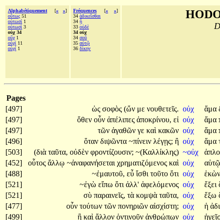
Alphabétiquement
[
«
»
]
Fréquences
[
«
»
]
HODO
οὕτως
51
34
ἀδικεῖσθαι
οὑτωσί
1
34
ᾖ
D
οὑτωσὶ
3
33
οὐδὲ
οὐχ 34
34 οὐχ
οὔχ
1
34
σοῦ
οὐχὶ
11
35
αὐτῷ
οὐχί
1
36
δίκην
Pages
[497]
ὡς
σοφὸς
(ὤν
με
νουθετεῖς.
οὐχ
ἅμα
[497]
ὅθεν
οὖν
ἀπέλιπες
ἀποκρίνου,
εἰ
οὐχ
ἅμα
[497]
τῶν
ἀγαθῶν
γε
καὶ
κακῶν
οὐχ
ἅμα
[496]
ὅταν
διψῶντα
~πίνειν
λέγῃς;
ἢ
οὐχ
ἅμα
[503]
(διὰ
ταῦτα,
οὐδὲν
φροντίζουσιν;
~(Καλλίκλης)
~οὐχ
ἁπλ
[452]
οὗτος
ἄλλῳ
~ἀναφανήσεται
χρηματιζόμενος
καὶ
οὐχ
αὑτῷ
[488]
~ἐμαυτοῦ,
εὖ
ἴσθι
τοῦτο
ὅτι
οὐχ
ἑκὼ
[521]
~ἐγὼ
εἴπω
ὅτι
ἀλλ'
ἀφελόμενος
οὐχ
ἕξει
[521]
σὺ
παραινεῖς,
τὰ
κομψὰ
ταῦτα,
οὐχ
ἕξω
[477]
οὖν
τούτων
τῶν
πονηριῶν
αἰσχίστη;
οὐχ
ἡ
ἀδ
[499]
ἢ
καὶ
ἄλλον
ὁντινοῦν
ἀνθρώπων
οὐχ
ἡγεῖ