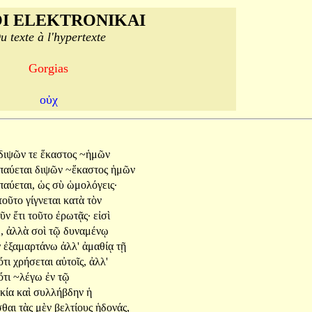
I ELEKTRONIKAI
u texte à l'hypertexte
Gorgias
οὐχ
διψῶν
τε
ἕκαστος
~ἡμῶν
παύεται
διψῶν
~ἕκαστος
ἡμῶν
παύεται,
ὡς
σὺ
ὡμολόγεις·
τοῦτο
γίγνεται
κατὰ
τὸν
οῦν
ἔτι
τοῦτο
ἐρωτᾷς·
εἰσὶ
,
ἀλλὰ
σοὶ
τῷ
δυναμένῳ
ν
ἐξαμαρτάνω
ἀλλ'
ἀμαθίᾳ
τῇ
ὅτι
χρήσεται
αὐτοῖς,
ἀλλ'
ὅτι
~λέγω
ἐν
τῷ
ικία
καὶ
συλλήβδην
ἡ
σθαι
τὰς
μὲν
βελτίους
ἡδονάς,