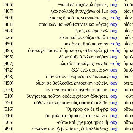
[505]
~περὶ
δὲ
ψυχήν,
ὦ
ἄριστε,
οὐχ
ὁ
αὐ
[487]
γὰρ
πολλοῖς
ἐντυγχάνω
οἳ
ἐμὲ
οὐχ
οἷοί
[509]
λύσεις
ἢ
σοῦ
τις
νεανικώτερος,
~οὐχ
οἷόν
[481]
παιδικῶν
βουλεύμασίν
τε
καὶ
λόγοις
οὐχ
οἷός
[508]
ἢ
οὔ,
ὡς
ἄρα
ἐγὼ
οὐχ
οἷός
[526]
εἶναι,
καὶ
ὀνειδίζω
σοι
ὅτι
οὐχ
οἷός
[459]
οὐκ
ὄντα;
ἢ
τὸ
παράπαν
~οὐχ
οἷός
[495]
ὁμολογεῖ
ταῦτα.
ἢ
ὁμολογεῖ;
~(Σωκράτης)
~οὐχ
ὁμολ
[495]
δέ
γε
ἡμῖν
ὁ
Ἀλωπεκῆθεν
οὐχ
ὁμολ
[497]
ὡς
σὺ
ὡμολόγεις·
νῦν
δὲ
~οὐχ
ὁμολ
[472]
ἀλλ'
ἐγώ
σοι
εἷς
ὢν
οὐχ
ὁμολ
[448]
τί
ἂν
αὐτὸν
ὠνομάζομεν
δικαίως;
οὐχ
ὅπε
[450]
οἶμαί
σε
βούλεσθαι
ῥητορικὴν
καλεῖν,
οὐχ
ὅτι
[520]
ὄντι
~δύναιτό
τις
ἀγαθοὺς
ποιεῖν.
οὐχ
οὕτω
[510]
δυνήσεται,
τοῦτον
οὐδεὶς
χαίρων
ἀδικήσει.
οὐχ
~οὕ
[520]
οὐδὲν
ὠφελήκασιν
οὕς
φασιν
ὠφελεῖν.
οὐχ
οὕτ
[516]
Ὅμηρος·
σὺ
δὲ
τί
φῄς;
οὐχ
οὕτω
[510]
ὅτι
μάλιστα
ὅμοιος
ἔσται
ἐκείνῳ.
οὐχ
οὕτω
[505]
~οὕτω
καὶ
ζῆν
μοχθηρῶς.
ἢ
οὐχ
οὕτω
[490]
~ἐλάχιστον
τῷ
βελτίστῳ,
ὦ
Καλλίκλεις;
οὐχ
οὕτω