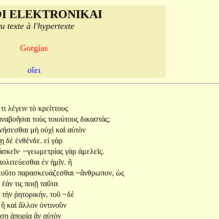
I ELEKTRONIKAI
u texte à l'hypertexte
Gorgias
οἴει
ο
τι
λέγειν
τὸ
κρείττους
ἀναβοῆσαι
τοὺς
τοιούτους
δικαστάς;
νήσεσθαι
μὴ
οὐχὶ
καὶ
αὐτὸν
σῃ
δὲ
ἐνθένδε.
εἰ
γάρ
ἀσκεῖν·
~γεωμετρίας
γὰρ
ἀμελεῖς.
πολιτεύεσθαι
ἐν
ἡμῖν.
ἢ
τοῦτο
παρασκευάζεσθαι
~ἄνθρωπον,
ὡς
ἐάν
τις
ποιῇ
ταῦτα
τὴν
ῥητορικήν,
τοῦ
~δὲ
ὲ
ἢ
καὶ
ἄλλον
ὁντινοῦν
άσῃ
ἀπορίᾳ
ἂν
αὐτὸν