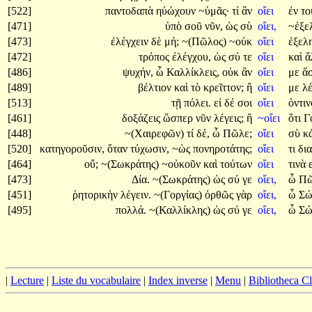
[522]
παντοδαπὰ
ηὐώχουν
~ὑμᾶς·
τί
ἂν
οἴει
ἐν
τ
[471]
ὑπὸ
σοῦ
νῦν,
ὡς
σὺ
οἴει,
~ἐξε
[473]
ἐλέγχειν
δὲ
μή;
~(Πῶλος)
~οὐκ
οἴει
ἐξελ
[472]
τρόπος
ἐλέγχου,
ὡς
σύ
τε
οἴει
καὶ
ἄ
[486]
ψυχήν,
ὦ
Καλλίκλεις,
οὐκ
ἂν
οἴει
με
ἅ
[489]
βέλτιον
καὶ
τὸ
κρεῖττον;
ἢ
οἴει
με
λέ
[513]
τῇ
πόλει.
εἰ
δέ
σοι
οἴει
ὁντι
[461]
δοξάζεις
ὥσπερ
νῦν
λέγεις;
ἢ
~οἴει
ὅτι
Γ
[448]
~(Χαιρεφῶν)
τί
δέ,
ὦ
Πῶλε;
οἴει
σὺ
κ
[520]
κατηγοροῦσιν,
ὅταν
τύχωσιν,
~ὡς
πονηροτάτης;
οἴει
τι
δι
[464]
οὔ;
~(Σωκράτης)
~οὐκοῦν
καὶ
τούτων
οἴει
τινὰ
[473]
Δία.
~(Σωκράτης)
ὡς
σύ
γε
οἴει,
ὦ
Πῶ
[451]
ῥητορικὴν
λέγειν.
~(Γοργίας)
ὀρθῶς
γὰρ
οἴει,
ὦ
Σώ
[495]
πολλά.
~(Καλλίκλης)
ὡς
σύ
γε
οἴει,
ὦ
Σώ
|
Lecture
|
Liste du vocabulaire
|
Index inverse
|
Menu
|
Bibliotheca C