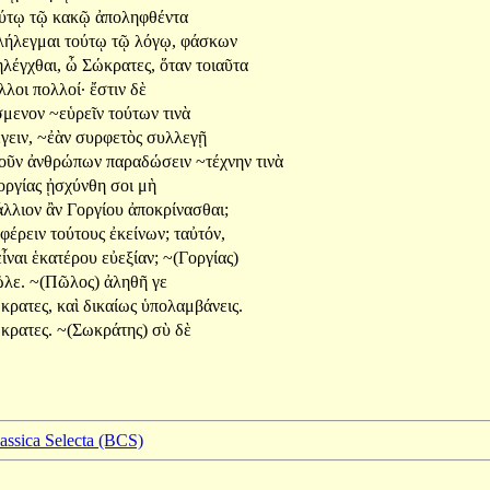
ούτῳ
τῷ
κακῷ
ἀποληφθέντα
λήλεγμαι
τούτῳ
τῷ
λόγῳ,
φάσκων
ηλέγχθαι,
ὦ
Σώκρατες,
ὅταν
τοιαῦτα
λλοι
πολλοί·
ἔστιν
δὲ
σμενον
~εὑρεῖν
τούτων
τινὰ
γειν,
~ἐὰν
συρφετὸς
συλλεγῇ
νοῦν
ἀνθρώπων
παραδώσειν
~τέχνην
τινὰ
οργίας
ᾐσχύνθη
σοι
μὴ
άλλιον
ἂν
Γοργίου
ἀποκρίνασθαι;
αφέρειν
τούτους
ἐκείνων;
ταὐτόν,
εἶναι
ἑκατέρου
εὐεξίαν;
~(Γοργίας)
λε.
~(Πῶλος)
ἀληθῆ
γε
κρατες,
καὶ
δικαίως
ὑπολαμβάνεις.
κρατες.
~(Σωκράτης)
σὺ
δὲ
lassica Selecta (BCS)