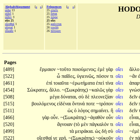
Alphabétiquement
[
«
»
]
Fréquences
[
«
»
]
HODO
οἶδα
13
25
εἰπεῖν
οἰδεῖ
1
25
ἔσται
D
οἶδεν
3
25
λόγος
οἴει 25
25 οἴει
οἴεσθαί
1
25
φαίνεται
οἴηταί
1
26
νυνδὴ
οἴκαδε
1
26
πότερον
Pages
[489]
ἕρμαιον
~τοῦτο
ποιούμενος;
ἐμὲ
γὰρ
οἴει
ἄλλ
[522]
ὦ
παῖδες,
ὑγιεινῶς,
πόσον
τι
οἴει
~ἂν
[461]
ἐπὶ
τοιαῦτα
~ἐρωτήματα
ἐπεὶ
τίνα
οἴει
ἀπαρ
[454]
Σώκρατες,
ἄλλο.
~(Σωκράτης)
~καλῶς
γὰρ
οἴει·
γνώ
[508]
μέγα
δύναται,
σὺ
δὲ
πλεονεξίαν
οἴει
δεῖν
[515]
βουλόμενος
εἰδέναι
ὅντινά
ποτε
~τρόπον
οἴει
δεῖν
[511]
ὡς
ὁ
λόγος
σημαίνει.
ἢ
οἴει
δεῖν
[466]
γὰρ
οὖν.
~(Σωκράτης)
~ἀγαθὸν
οὖν
οἴει
εἶναι,
[520]
ἄγνοιαν
(τὸ
μὲν
πάγκαλόν
τι
οἴει
εἶναι,
[499]
τὰ
μειράκια.
ὡς
δὴ
σὺ
οἴει
~ἐμ
[522]
οἴεσθαί
γε
χρή.
~(Σωκράτης)
~οὐκοῦν
οἴει
ἐν
π