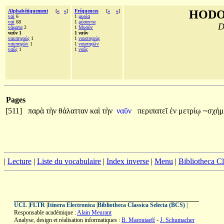
Alphabétiquement
[
«
»
]
Fréquences
[
«
»
]
HODO
ναὶ
6
1
μυρία
ναί
68
1
μύσαντα
D
νάματα
2
1
Μυσόν
ναῦν 1
1 ναῦν
ναυπηγούς
1
1
ναυπηγούς
ναυπηγῶν
1
1
ναυπηγῶν
ναῦς
1
1
ναῦς
Pages
[511]
παρὰ
τὴν
θάλατταν
καὶ
τὴν
ναῦν
περιπατεῖ
ἐν
μετρίῳ
~σχήμ
|
Lecture
|
Liste du vocabulaire
|
Index inverse
|
Menu
|
Bibliotheca C
UCL
|
FLTR
|
Itinera Electronica
|
Bibliotheca Classica Selecta (BCS)
|
Responsable académique :
Alain Meurant
Analyse, design et réalisation informatiques :
B. Maroutaeff
-
J. Schumacher