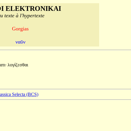
I ELEKTRONIKAI
u texte à l'hypertexte
Gorgias
ναῦν
ατι·
λογίζεσθαι
lassica Selecta (BCS)