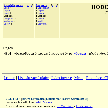
Alphabétiquement
[
«
»
]
Fréquences
[
«
»
]
HODO
νόμῳ
4
1
νομοθετικῇ
νόμων
1
1
νόμου
D
νοσεῖ
2
1
νόμων
νόσημα 1
1 νόσημα
νοσήμασιν
2
1
νόσων
νοσήματα
2
1
νουθετεῖν
νόσον
3
1
νουθετεῖς
Pages
[480]
~(σπεύδοντα
ὅπως
μὴ
ἐγχρονισθὲν
τὸ
νόσημα
τῆς
ἀδικίας
|
Lecture
|
Liste du vocabulaire
|
Index inverse
|
Menu
|
Bibliotheca C
UCL
|
FLTR
|
Itinera Electronica
|
Bibliotheca Classica Selecta (BCS)
|
Responsable académique :
Alain Meurant
Analyse, design et réalisation informatiques :
B. Maroutaeff
-
J. Schumacher