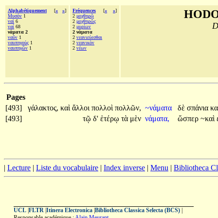
Alphabétiquement
[
«
»
]
Fréquences
[
«
»
]
HODO
Μυσόν
1
2
μοχθηρῷ
ναὶ
6
2
μοχθηρῶς
D
ναί
68
2
μυρίων
νάματα 2
2 νάματα
ναῦν
1
2
νεανιεύεσθαι
ναυπηγούς
1
2
νεανικὸν
ναυπηγῶν
1
2
νέων
Pages
[493]
γάλακτος,
καὶ
ἄλλοι
πολλοὶ
πολλῶν,
~νάματα
δὲ
σπάνια
κα
[493]
τῷ
δ'
ἑτέρῳ
τὰ
μὲν
νάματα,
ὥσπερ
~καὶ
|
Lecture
|
Liste du vocabulaire
|
Index inverse
|
Menu
|
Bibliotheca C
UCL
|
FLTR
|
Itinera Electronica
|
Bibliotheca Classica Selecta (BCS)
|
Responsable académique :
Alain Meurant