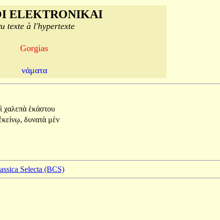
I ELEKTRONIKAI
u texte à l'hypertexte
Gorgias
νάματα
ὶ
χαλεπὰ
ἑκάστου
ἐκείνῳ,
δυνατὰ
μὲν
lassica Selecta (BCS)