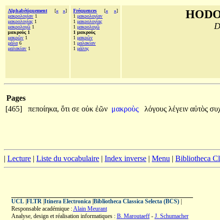
Alphabétiquement
[
«
»
]
Fréquences
[
«
»
]
HODO
μακρολογίαν
1
1
μακρολογίαν
μακρολογίας
1
1
μακρολογίας
D
μακρολογῶ
1
1
μακρολογῶ
μακροὺς 1
1 μακροὺς
μακρῶν
1
1
μακρῶν
μάλα
6
1
μαλακίαν
μαλακίαν
1
1
μάλης
Pages
[465]
πεποίηκα,
ὅτι
σε
οὐκ
ἐῶν
μακροὺς
λόγους
λέγειν
αὐτὸς
συ
|
Lecture
|
Liste du vocabulaire
|
Index inverse
|
Menu
|
Bibliotheca C
UCL
|
FLTR
|
Itinera Electronica
|
Bibliotheca Classica Selecta (BCS)
|
Responsable académique :
Alain Meurant
Analyse, design et réalisation informatiques :
B. Maroutaeff
-
J. Schumacher