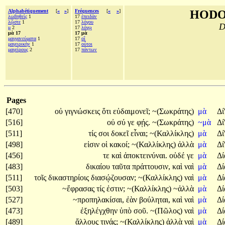
Alphabétiquement
[
«
»
]
Fréquences
[
«
»
]
HODO
λωβηθεὶς
1
17
ἐπειδὰν
λῷστε
1
17
λόγου
D
μ
2
17
λόγῳ
μὰ 17
17 μὰ
μαγγανεύματα
1
17
οἳ
μαγειρικὴν
1
17
οὗτοι
μαγείρους
2
17
πάντων
Pages
[470]
οὐ
γιγνώσκεις
ὅτι
εὐδαιμονεῖ;
~(Σωκράτης)
μὰ
Δί
[516]
οὐ
σύ
γε
φῄς.
~(Σωκράτης)
~μὰ
Δί
[511]
τίς
σοι
δοκεῖ
εἶναι;
~(Καλλίκλης)
μὰ
Δί
[498]
εἰσιν
οἱ
κακοί;
~(Καλλίκλης)
ἀλλὰ
μὰ
Δί
[456]
τε
καὶ
ἀποκτεινύναι.
οὐδέ
γε
μὰ
Δ
[483]
δικαίου
ταῦτα
πράττουσιν,
καὶ
ναὶ
μὰ
Δ
[511]
τοῖς
δικαστηρίοις
διασῴζουσαν;
~(Καλλίκλης)
ναὶ
μὰ
Δ
[503]
~ἔφρασας
τίς
ἐστιν;
~(Καλλίκλης)
~ἀλλὰ
μὰ
Δ
[527]
~προπηλακίσαι,
ἐὰν
βούληται,
καὶ
ναὶ
μὰ
Δ
[473]
ἐξηλέγχθην
ὑπὸ
σοῦ.
~(Πῶλος)
ναὶ
μὰ
Δί
[489]
ἄλλους
τινάς;
~(Καλλίκλης)
ἀλλὰ
ναὶ
μὰ
Δ