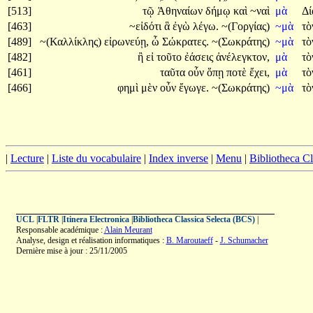
[513]
τῷ
Ἀθηναίων
δήμῳ
καὶ
~ναὶ
μὰ
Δ
[463]
~εἰδότι
ἃ
ἐγὼ
λέγω.
~(Γοργίας)
~μὰ
τὸ
[489]
~(Καλλίκλης)
εἰρωνεύῃ,
ὦ
Σώκρατες.
~(Σωκράτης)
~μὰ
τ
[482]
ἢ
εἰ
τοῦτο
ἐάσεις
ἀνέλεγκτον,
μὰ
τ
[461]
ταῦτα
οὖν
ὅπῃ
ποτὲ
ἔχει,
μὰ
τ
[466]
φημὶ
μὲν
οὖν
ἔγωγε.
~(Σωκράτης)
~μὰ
τ
|
Lecture
|
Liste du vocabulaire
|
Index inverse
|
Menu
|
Bibliotheca C
UCL
|
FLTR
|
Itinera Electronica
|
Bibliotheca Classica Selecta (BCS)
|
Responsable académique :
Alain Meurant
Analyse, design et réalisation informatiques :
B. Maroutaeff
-
J. Schumacher
Dernière mise à jour : 25/11/2005