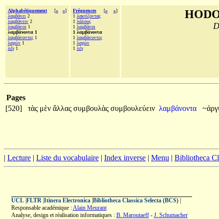
Alphabétiquement
[
«
»
]
Fréquences
[
«
»
]
HODO
λαμβάνει
2
1
λακτίζοντας
λαμβάνειν
2
1
λάλους
D
λαμβάνοι
1
1
λαμβάνοι
λαμβάνοντα 1
1 λαμβάνοντα
λαμβάνοντες
1
1
λαμβάνοντες
λαχών
1
1
λαχών
λέγ
1
1
λέγ
Pages
[520]
τὰς
μὲν
ἄλλας
συμβουλὰς
συμβουλεύειν
λαμβάνοντα
~ἀργ
|
Lecture
|
Liste du vocabulaire
|
Index inverse
|
Menu
|
Bibliotheca C
UCL
|
FLTR
|
Itinera Electronica
|
Bibliotheca Classica Selecta (BCS)
|
Responsable académique :
Alain Meurant
Analyse, design et réalisation informatiques :
B. Maroutaeff
-
J. Schumacher