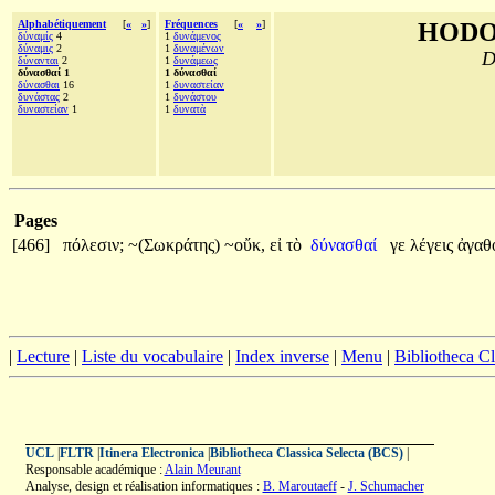
Alphabétiquement
[
«
»
]
Fréquences
[
«
»
]
HODO
δύναμίς
4
1
δυνάμενος
δύναμις
2
1
δυναμένων
D
δύνανται
2
1
δυνάμεως
δύνασθαί 1
1 δύνασθαί
δύνασθαι
16
1
δυναστείαν
δυνάστας
2
1
δυνάστου
δυναστείαν
1
1
δυνατὰ
Pages
[466]
πόλεσιν;
~(Σωκράτης)
~οὔκ,
εἰ
τὸ
δύνασθαί
γε
λέγεις
ἀγαθ
|
Lecture
|
Liste du vocabulaire
|
Index inverse
|
Menu
|
Bibliotheca C
UCL
|
FLTR
|
Itinera Electronica
|
Bibliotheca Classica Selecta (BCS)
|
Responsable académique :
Alain Meurant
Analyse, design et réalisation informatiques :
B. Maroutaeff
-
J. Schumacher