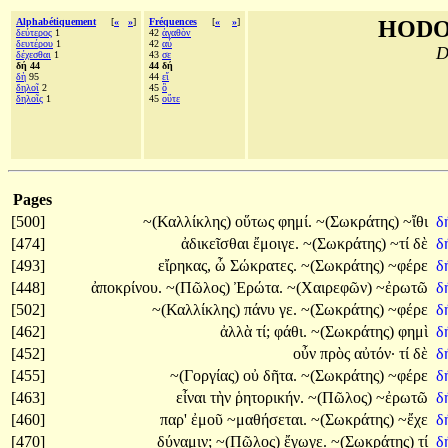
Alphabétiquement
[
«
»
]
Fréquences
[
«
»
]
HODO
δεύτερος
1
42
ἀγαθὸν
δευτέρου
1
42
αὖ
D
δέχεσθαι
1
43
σε
δή 44
44 δή
δὴ
95
44
εἴ
δηλοῖ
2
45
ὃ
δηλοῖς
1
45
οὔτε
Pages
[500]
~(Καλλίκλης)
οὕτως
φημί.
~(Σωκράτης)
~ἴθι
δ
[474]
ἀδικεῖσθαι
ἔμοιγε.
~(Σωκράτης)
~τί
δὲ
δ
[493]
εἴρηκας,
ὦ
Σώκρατες.
~(Σωκράτης)
~φέρε
δ
[448]
ἀποκρίνου.
~(Πῶλος)
Ἐρώτα.
~(Χαιρεφῶν)
~ἐρωτῶ
δ
[502]
~(Καλλίκλης)
πάνυ
γε.
~(Σωκράτης)
~φέρε
δ
[462]
ἀλλὰ
τί;
φάθι.
~(Σωκράτης)
φημὶ
δ
[452]
οὖν
πρὸς
αὐτόν·
τί
δὲ
δ
[455]
~(Γοργίας)
οὐ
δῆτα.
~(Σωκράτης)
~φέρε
δ
[463]
εἶναι
τὴν
ῥητορικήν.
~(Πῶλος)
~ἐρωτῶ
δ
[460]
παρ'
ἐμοῦ
~μαθήσεται.
~(Σωκράτης)
~ἔχε
δ
[470]
δύναμιν;
~(Πῶλος)
ἔγωγε.
~(Σωκράτης)
τί
δ