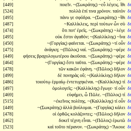
[449]
ποιεῖν.
~(Σωκράτης)
~εὖ
λέγεις.
ἴθι
δ
[524]
πολλὰ
ἐπί
τινα
χρόνον.
ταὐτὸν
δ
[495]
πάνυ
γε
σφόδρα.
~(Σωκράτης)
~ἴθι
δ
[487]
~Καλλίκλεις,
περὶ
τούτων
ὧν
σὺ
δ
[474]
ὅτι
ποτ'
ἐρεῖς.
~(Σωκράτης)
~λέγε
δ
[495]
οὐκ
ἔστιν
ἀγαθόν;
~(Καλλίκλης)
~ἵνα
δ
[450]
~(Γοργίας)
φαίνεται.
~(Σωκράτης)
~τί
οὖν
δ
[475]
ἀνάγκη;
~(Πῶλος)
ναί.
~(Σωκράτης)
~φέρε
δ
[449]
φήσεις
βραχυλογωτέρου
ἀκοῦσαι.
~(Σωκράτης)
~φέρε
δ
[464]
~(Γοργίας)
ἔστι
ταῦτα.
~(Σωκράτης)
~φέρε
δ
[478]
τῶν
κακῶν
ἐφάνη.
~(Πῶλος)
δῆλον
δ
[499]
δὲ
πονηρὰς
οὔ;
~(Καλλίκλης)
δῆλον
δ
[486]
τοιούτῳ
ἑρμαίῳ
ἐντετυχηκέναι.
~(Καλλίκλης)
τί
δ
[497]
ὁμολογεῖς;
~(Καλλίκλης)
ἔγωγε·
τί
οὖν
δ
[469]
εὐφήμει,
ὦ
Πῶλε.
~(Πῶλος)
τί
δ
[515]
~ἐκεῖνος
πολίτης.
~(Καλλίκλης)
τί
οὖν
δ
[449]
~(Σωκράτης)
ἀλλὰ
βούλομαι.
~(Γοργίας)
κάλει
δ
[478]
οἱ
ὀρθῶς
κολάζοντες;
~(Πῶλος)
δῆλον
δ
[462]
δοκεῖ
τέχνη
εἶναι.
~(Πῶλος)
ἐρωτῶ
δ
[523]
καὶ
τοῦτο
πέρανον.
~(Σωκράτης)
~Ἄκουε
δ