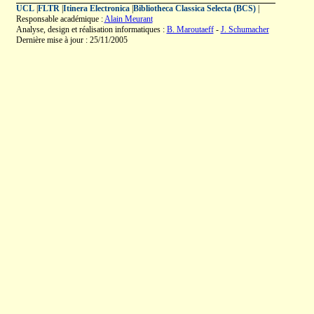
UCL
|
FLTR
|
Itinera Electronica
|
Bibliotheca Classica Selecta (BCS)
|
Responsable académique :
Alain Meurant
Analyse, design et réalisation informatiques :
B. Maroutaeff
-
J. Schumacher
Dernière mise à jour : 25/11/2005