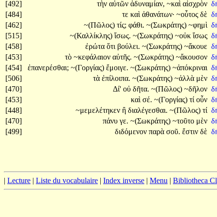
[492]
τὴν
αὑτῶν
ἀδυναμίαν,
~καὶ
αἰσχρὸν
δ
[484]
τε
καὶ
ἀθανάτων·
~οὗτος
δὲ
δ
[462]
~(Πῶλος)
τίς;
φάθι.
~(Σωκράτης)
~φημὶ
δ
[515]
~(Καλλίκλης)
ἴσως.
~(Σωκράτης)
~οὐκ
ἴσως
δ
[458]
ἐρώτα
ὅτι
βούλει.
~(Σωκράτης)
~ἄκουε
δ
[453]
τὸ
~κεφάλαιον
αὐτῆς.
~(Σωκράτης)
~ἄκουσον
δ
[454]
ἐπανερέσθαι;
~(Γοργίας)
ἔμοιγε.
~(Σωκράτης)
~ἀπόκριναι
δ
[506]
τὰ
ἐπίλοιπα.
~(Σωκράτης)
~ἀλλὰ
μὲν
δ
[470]
Δί'
οὐ
δῆτα.
~(Πῶλος)
~δῆλον
δ
[453]
καὶ
σέ.
~(Γοργίας)
τί
οὖν
δ
[448]
~μεμελέτηκεν
ἢ
διαλέγεσθαι.
~(Πῶλος)
τί
δ
[470]
πάνυ
γε.
~(Σωκράτης)
~τοῦτο
μὲν
δ
[499]
διδόμενον
παρὰ
σοῦ.
ἔστιν
δὲ
δ
|
Lecture
|
Liste du vocabulaire
|
Index inverse
|
Menu
|
Bibliotheca C