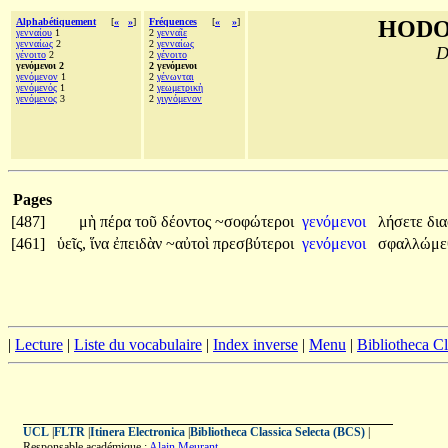
Alphabétiquement
[
«
»
]
Fréquences
[
«
»
]
HODO
γενναίου
1
2
γενναῖε
γενναίως
2
2
γενναίως
D
γένοιτο
2
2
γένοιτο
γενόμενοι 2
2 γενόμενοι
γενόμενον
1
2
γένωνται
γενόμενός
1
2
γεωμετρικὴ
γενόμενος
3
2
γιγνόμενον
Pages
[487]
μὴ
πέρα
τοῦ
δέοντος
~σοφώτεροι
γενόμενοι
λήσετε
δια
[461]
ὑεῖς,
ἵνα
ἐπειδὰν
~αὐτοὶ
πρεσβύτεροι
γενόμενοι
σφαλλώμε
|
Lecture
|
Liste du vocabulaire
|
Index inverse
|
Menu
|
Bibliotheca C
UCL
|
FLTR
|
Itinera Electronica
|
Bibliotheca Classica Selecta (BCS)
|
Responsable académique :
Alain Meurant