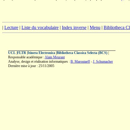
|
Lecture
|
Liste du vocabulaire
|
Index inverse
|
Menu
|
Bibliotheca C
UCL
|
FLTR
|
Itinera Electronica
|
Bibliotheca Classica Selecta (BCS)
|
Responsable académique :
Alain Meurant
Analyse, design et réalisation informatiques :
B. Maroutaeff
-
J. Schumacher
Dernière mise à jour : 25/11/2005