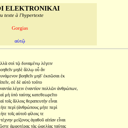
I ELEKTRONIKAI
u texte à l'hypertexte
Gorgias
αὑτῷ
ἀλλὰ
σοὶ
τῷ
δυναμένῳ
λέγειν
βοηθεῖν
μηδὲ
ἄλλῳ
οὗ
ἂν
δυνάμενον
βοηθεῖν
μηδ'
ἐκσῶσαι
ἐκ
ἰπεῖν,
σὲ
δὲ
αὐτὸ
τοῦτο
ἐναντία
λέγειν
ἐναντίον
πολλῶν
ἀνθρώπων,
καὶ
μὴ
ὑπὸ
ταύτης
κατεθεωρεῖτο
καὶ
τοῖς
ἄλλοις
θεραπευτὴν
εἶναι
μήτε
περὶ
(ἀνθρώπους
μήτε
περὶ
μήτε
τοῖς
αὑτοῦ
φίλοις
τε
~τέχνην
μείζονος
ἀγαθοῦ
αἰτίαν
εἶναι
(ὥστε
ἀμφοτέρας
τὰς
ὠφελίας
ταύτας