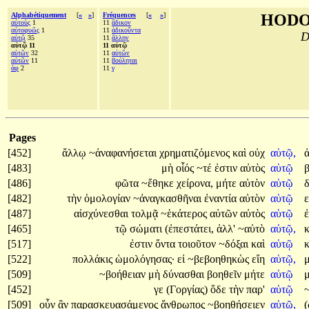
Alphabétiquement
[
«
»
]
Fréquences
[
«
»
]
HODO
αὑτοὺς
1
11
ἄδικον
αὐτοφυῶς
1
11
ἀδικοῦντα
D
αὐτῷ
35
11
ἄλλην
αὑτῷ 11
11 αὑτῷ
αὐτῶν
32
11
αὑτῶν
αὑτῶν
11
11
βούληται
ἀφ
2
11
γ
Pages
[452]
ἄλλῳ
~ἀναφανήσεται
χρηματιζόμενος
καὶ
οὐχ
αὑτῷ,
[483]
μὴ
οἷός
~τέ
ἐστιν
αὐτὸς
αὑτῷ
[486]
φῶτα
~ἔθηκε
χείρονα,
μήτε
αὐτὸν
αὑτῷ
[482]
τὴν
ὁμολογίαν
~ἀναγκασθῆναι
ἐναντία
αὐτὸν
αὑτῷ
ε
[487]
αἰσχύνεσθαι
τολμᾷ
~ἑκάτερος
αὐτῶν
αὐτὸς
αὑτῷ
[465]
τῷ
σώματι
(ἐπεστάτει,
ἀλλ'
~αὐτὸ
αὑτῷ,
[517]
ἐστιν
ὄντα
τοιοῦτον
~δόξαι
καὶ
αὑτῷ
[522]
πολλάκις
ὡμολόγησας·
εἰ
~βεβοηθηκὼς
εἴη
αὑτῷ,
[509]
~βοήθειαν
μὴ
δύνασθαι
βοηθεῖν
μήτε
αὑτῷ
[452]
γε
(Γοργίας)
ὅδε
τὴν
παρ'
αὑτῷ
[509]
οὖν
ἂν
παρασκευασάμενος
ἄνθρωπος
~βοηθήσειεν
αὑτῷ,