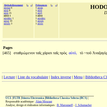
Alphabétiquement
[
«
»
]
Fréquences
[
«
»
]
HODO
αὐτίκα
6
1
αὐτὰς
αὐτό
8
1
αὐτὴ
D
αὐτὸ
25
1
αὑτῇ
αὑτό 1
1 αὑτό
αὐτόθεν
1
1
αὐτόθεν
αὐτοὶ
10
1
αὑτοῖς
αὐτοῖν
3
1
αὑτόν
Pages
[465]
σταθμώμενον
ταῖς
χάρισι
ταῖς
πρὸς
αὑτό,
τὸ
~τοῦ
Ἀναξαγό
|
Lecture
|
Liste du vocabulaire
|
Index inverse
|
Menu
|
Bibliotheca C
UCL
|
FLTR
|
Itinera Electronica
|
Bibliotheca Classica Selecta (BCS)
|
Responsable académique :
Alain Meurant
Analyse, design et réalisation informatiques :
B. Maroutaeff
-
J. Schumacher