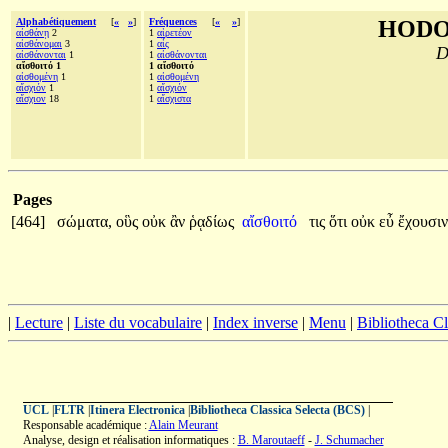
Alphabétiquement
[
«
»
]
Fréquences
[
«
»
]
HODO
αἰσθάνῃ
2
1
αἱρετέον
αἰσθάνομαι
3
1
αἷς
D
αἰσθάνονται
1
1
αἰσθάνονται
αἴσθοιτό 1
1 αἴσθοιτό
αἰσθομένη
1
1
αἰσθομένη
αἴσχιόν
1
1
αἴσχιόν
αἴσχιον
18
1
αἴσχιστα
Pages
[464]
σώματα,
οὓς
οὐκ
ἂν
ῥᾳδίως
αἴσθοιτό
τις
ὅτι
οὐκ
εὖ
ἔχουσιν
|
Lecture
|
Liste du vocabulaire
|
Index inverse
|
Menu
|
Bibliotheca C
UCL
|
FLTR
|
Itinera Electronica
|
Bibliotheca Classica Selecta (BCS)
|
Responsable académique :
Alain Meurant
Analyse, design et réalisation informatiques :
B. Maroutaeff
-
J. Schumacher