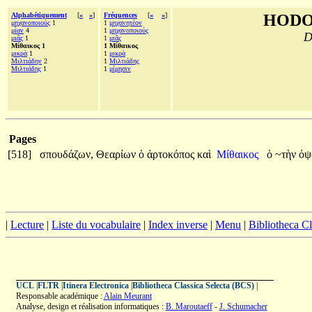
Alphabétiquement
[
«
»
]
Fréquences
[
«
»
]
HODO
μηχανοποιούς
1
1
μηχανητέον
μίαν
4
1
μηχανοποιούς
D
μιᾶς
1
1
μιᾶς
Μίθαικος 1
1 Μίθαικος
μικρὰ
1
1
μικρὰ
Μιλτιάδην
2
1
Μιλτιάδης
Μιλτιάδης
1
1
μίμησιν
Pages
[518]
σπουδάζων,
Θεαρίων
ὁ
ἀρτοκόπος
καὶ
Μίθαικος
ὁ
~τὴν
ὀψ
|
Lecture
|
Liste du vocabulaire
|
Index inverse
|
Menu
|
Bibliotheca C
UCL
|
FLTR
|
Itinera Electronica
|
Bibliotheca Classica Selecta (BCS)
|
Responsable académique :
Alain Meurant
Analyse, design et réalisation informatiques :
B. Maroutaeff
-
J. Schumacher