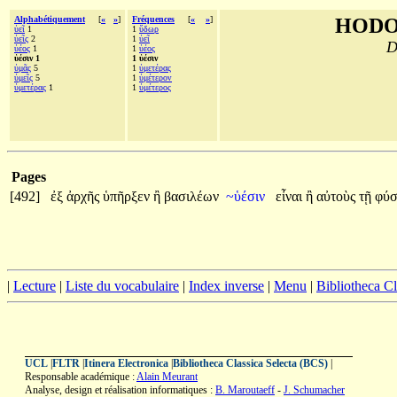
Alphabétiquement
[
«
»
]
Fréquences
[
«
»
]
HODO
ὑεῖ
1
1
ὕδωρ
ὑεῖς
2
1
ὑεῖ
D
ὑέος
1
1
ὑέος
ὑέσιν 1
1 ὑέσιν
ὑμᾶς
5
1
ὑμετέρας
ὑμεῖς
5
1
ὑμέτερον
ὑμετέρας
1
1
ὑμέτερος
Pages
[492]
ἐξ
ἀρχῆς
ὑπῆρξεν
ἢ
βασιλέων
~ὑέσιν
εἶναι
ἢ
αὐτοὺς
τῇ
φύσ
|
Lecture
|
Liste du vocabulaire
|
Index inverse
|
Menu
|
Bibliotheca C
UCL
|
FLTR
|
Itinera Electronica
|
Bibliotheca Classica Selecta (BCS)
|
Responsable académique :
Alain Meurant
Analyse, design et réalisation informatiques :
B. Maroutaeff
-
J. Schumacher