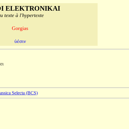
I ELEKTRONIKAI
u texte à l'hypertexte
Gorgias
ὑέσιν
ει
lassica Selecta (BCS)