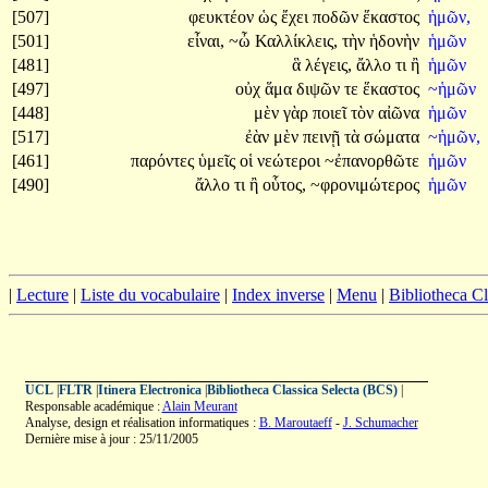
[507]
φευκτέον
ὡς
ἔχει
ποδῶν
ἕκαστος
ἡμῶν,
[501]
εἶναι,
~ὦ
Καλλίκλεις,
τὴν
ἡδονὴν
ἡμῶν
[481]
ἃ
λέγεις,
ἄλλο
τι
ἢ
ἡμῶν
[497]
οὐχ
ἅμα
διψῶν
τε
ἕκαστος
~ἡμῶν
[448]
μὲν
γὰρ
ποιεῖ
τὸν
αἰῶνα
ἡμῶν
[517]
ἐὰν
μὲν
πεινῇ
τὰ
σώματα
~ἡμῶν,
[461]
παρόντες
ὑμεῖς
οἱ
νεώτεροι
~ἐπανορθῶτε
ἡμῶν
[490]
ἄλλο
τι
ἢ
οὗτος,
~φρονιμώτερος
ἡμῶν
|
Lecture
|
Liste du vocabulaire
|
Index inverse
|
Menu
|
Bibliotheca C
UCL
|
FLTR
|
Itinera Electronica
|
Bibliotheca Classica Selecta (BCS)
|
Responsable académique :
Alain Meurant
Analyse, design et réalisation informatiques :
B. Maroutaeff
-
J. Schumacher
Dernière mise à jour : 25/11/2005