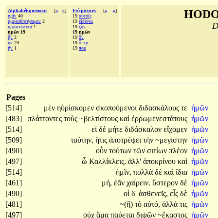
Alphabétiquement
[
«
»
]
Fréquences
[
«
»
]
HODO
ἡμῖν
40
19
αὐτοῖς
ἠμφεσβητήσαμεν
2
19
εἰδέναι
D
ἠμφιεσμένοι
1
19
ζῆν
ἡμῶν 19
19 ἡμῶν
ἢν
2
19
ὃν
ἦν
29
19
ὅπερ
ἥν
1
19
που
Pages
[514]
μὲν
ηὑρίσκομεν
σκοπούμενοι
διδασκάλους
τε
ἡμῶν
[483]
πλάττοντες
τοὺς
~βελτίστους
καὶ
ἐρρωμενεστάτους
ἡμῶν
[514]
εἰ
δὲ
μήτε
διδάσκαλον
εἴχομεν
ἡμῶν
[509]
ταύτην,
ἥτις
ἀποτρέψει
τὴν
~μεγίστην
ἡμῶν
[490]
οὖν
τούτων
τῶν
σιτίων
πλέον
ἡμῶν
[497]
ὦ
Καλλίκλεις,
ἀλλ'
ἀποκρίνου
καὶ
ἡμῶν
[514]
ἡμῖν,
πολλὰ
δὲ
καὶ
ἴδια
ἡμῶν
[461]
μή,
ἐᾶν
χαίρειν.
ὕστερον
δὲ
ἡμῶν
[490]
οἱ
δ'
ἀσθενεῖς,
εἷς
δὲ
ἡμῶν
[481]
~(ἢ)
τὸ
αὐτό,
ἀλλά
τις
ἡμῶν
[497]
οὐχ
ἅμα
παύεται
διψῶν
~ἕκαστος
ἡμῶν