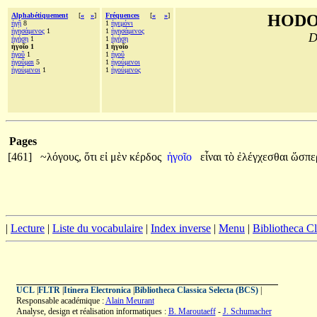
Alphabétiquement
[
«
»
]
Fréquences
[
«
»
]
HODO
ἡγῇ
8
1
ἡγεμόνι
ἡγησάμενος
1
1
ἡγησάμενος
D
ἡγήσῃ
1
1
ἡγήσῃ
ἡγοῖο 1
1 ἡγοῖο
ἡγοῦ
1
1
ἡγοῦ
ἡγοῦμαι
5
1
ἡγούμενοι
ἡγούμενοι
1
1
ἡγούμενος
Pages
[461]
~λόγους,
ὅτι
εἰ
μὲν
κέρδος
ἡγοῖο
εἶναι
τὸ
ἐλέγχεσθαι
ὥσπ
|
Lecture
|
Liste du vocabulaire
|
Index inverse
|
Menu
|
Bibliotheca C
UCL
|
FLTR
|
Itinera Electronica
|
Bibliotheca Classica Selecta (BCS)
|
Responsable académique :
Alain Meurant
Analyse, design et réalisation informatiques :
B. Maroutaeff
-
J. Schumacher