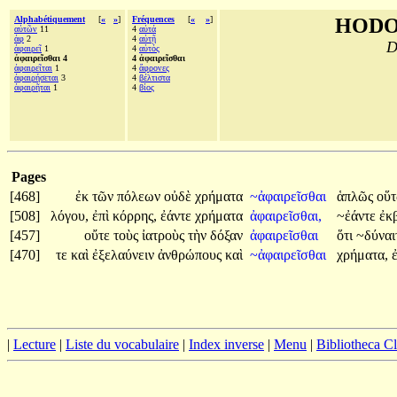
Alphabétiquement
[
«
»
]
Fréquences
[
«
»
]
HODO
αὑτῶν
11
4
αὐτά
ἀφ
2
4
αὐτῇ
D
ἀφαιρεῖ
1
4
αὐτός
ἀφαιρεῖσθαι 4
4 ἀφαιρεῖσθαι
ἀφαιρεῖται
1
4
ἄφρονες
ἀφαιρήσεται
3
4
βέλτιστα
ἀφαιρῆται
1
4
βίος
Pages
[468]
ἐκ
τῶν
πόλεων
οὐδὲ
χρήματα
~ἀφαιρεῖσθαι
ἁπλῶς
οὕτ
[508]
λόγου,
ἐπὶ
κόρρης,
ἐάντε
χρήματα
ἀφαιρεῖσθαι,
~ἐάντε
ἐκ
[457]
οὔτε
τοὺς
ἰατροὺς
τὴν
δόξαν
ἀφαιρεῖσθαι
ὅτι
~δύνα
[470]
τε
καὶ
ἐξελαύνειν
ἀνθρώπους
καὶ
~ἀφαιρεῖσθαι
χρήματα,
|
Lecture
|
Liste du vocabulaire
|
Index inverse
|
Menu
|
Bibliotheca C