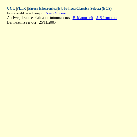
UCL
|
FLTR
|
Itinera Electronica
|
Bibliotheca Classica Selecta (BCS)
|
Responsable académique :
Alain Meurant
Analyse, design et réalisation informatiques :
B. Maroutaeff
-
J. Schumacher
Dernière mise à jour : 25/11/2005