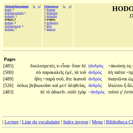
Alphabétiquement
[
«
»
]
Fréquences
[
«
»
]
HODO
ἀνδρί
1
5
ἄνδρας
ἀνδριαντοποιία
1
5
ἀνδρείαν
D
ἀνδροῖν
1
5
ἀνδρεῖοι
ἀνδρὸς 5
5 ἀνδρὸς
ἀνδρός
3
5
ἀνθρώπῳ
Ἀνδροτίωνος
1
5
ἄξια
ἀνδρῶν
7
5
ἅπαντα
Pages
[485]
δουλοπρεπές
τι
εἶναι·
ὅταν
δὲ
(ἀνδρὸς
~ἀκούσῃ
τις
[500]
σὺ
παρακαλεῖς
ἐμέ,
τὰ
τοῦ
ἀνδρὸς
δὴ
ταῦτα
~πρ
[489]
ἤδη
~παρὰ
σοῦ,
ἅτε
ἱκανοῦ
ἀνδρὸς
διαγνῶναι
ὡμ
[526]
ὁσίως
βεβιωκυῖαν
καὶ
μετ'
ἀληθείας,
ἀνδρὸς
ἰδιώτου
ἢ
ἄλ
[483]
δὲ
τὸ
ἀδικεῖν.
οὐδὲ
(γὰρ
~ἀνδρὸς
τοῦτό
γ'
ἐστὶ
|
Lecture
|
Liste du vocabulaire
|
Index inverse
|
Menu
|
Bibliotheca C