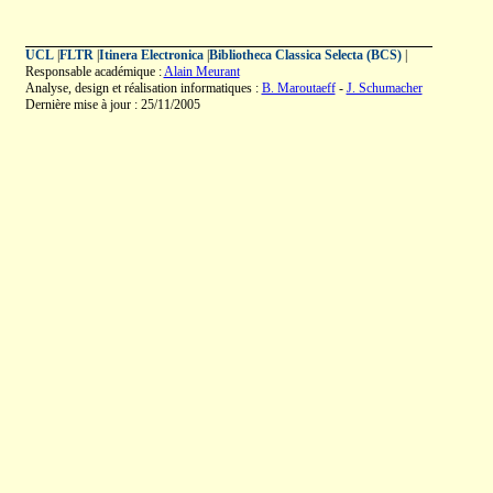
UCL
|
FLTR
|
Itinera Electronica
|
Bibliotheca Classica Selecta (BCS)
|
Responsable académique :
Alain Meurant
Analyse, design et réalisation informatiques :
B. Maroutaeff
-
J. Schumacher
Dernière mise à jour : 25/11/2005