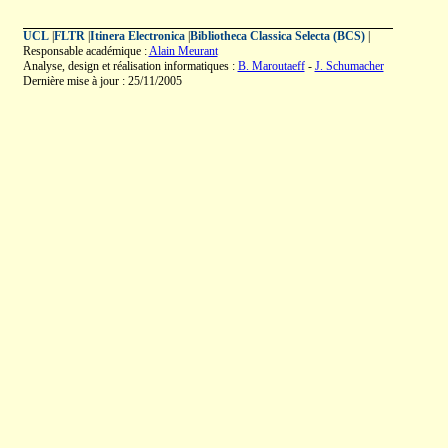
UCL
|
FLTR
|
Itinera Electronica
|
Bibliotheca Classica Selecta (BCS)
|
Responsable académique :
Alain Meurant
Analyse, design et réalisation informatiques :
B. Maroutaeff
-
J. Schumacher
Dernière mise à jour : 25/11/2005