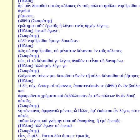
(Πῶλος)
ἆρ' οὖν δοκοῦσί σοι ὡς κόλακες ἐν ταῖς πόλεσι φαῦλοι νομίζεσθαι 
ἀγαθοὶ
ῥήτορες;
(466b) (Σωκράτης)
ἐρώτημα τοῦτ' ἐρωτᾷς ἢ λόγου τινὸς ἀρχὴν λέγεις;
(Πῶλος) ἐρωτῶ ἔγωγε.
(Σωκράτης)
οὐδὲ νομίζεσθαι ἔμοιγε δοκοῦσιν.
(Πῶλος)
πῶς οὐ νομίζεσθαι; οὐ μέγιστον δύνανται ἐν ταῖς πόλεσιν;
(Σωκράτης)
οὔκ, εἰ τὸ δύνασθαί γε λέγεις ἀγαθόν τι εἶναι τῷ δυναμένῳ.
(Πῶλος) ἀλλὰ μὴν λέγω γε.
(Σωκράτης)
ἐλάχιστον τοίνυν μοι δοκοῦσι τῶν ἐν τῇ πόλει δύνασθαι οἱ ῥήτορες.
(Πῶλος)
τί δέ; οὐχ, ὥσπερ οἱ τύραννοι, ἀποκτεινύασίν τε (466c) ὃν ἂν βούλω
καὶ
ἀφαιροῦνται χρήματα καὶ ἐκβάλλουσιν ἐκ τῶν πόλεων ὃν ἂν δοκῇ
αὐτοῖς;
(Σωκράτης)
νὴ τὸν κύνα, ἀμφιγνοῶ μέντοι, ὦ Πῶλε, ἐφ' ἑκάστου ὧν λέγεις πότ
αὐτὸς
ταῦτα λέγεις καὶ γνώμην σαυτοῦ ἀποφαίνῃ, ἢ ἐμὲ ἐρωτᾷς.
(Πῶλος) ἀλλ' ἔγωγε σὲ ἐρωτῶ.
(Σωκράτης)
εἶεν, ὦ φίλε· ἔπειτα δύο ἅμα με ἐρωτᾷς;