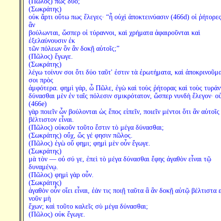
(Πῶλος) πῶς δύο;
(Σωκράτης)
οὐκ ἄρτι οὕτω πως ἔλεγες· “ἦ οὐχὶ ἀποκτεινύασιν (466d) οἱ ῥήτορε
ἂν
βούλωνται, ὥσπερ οἱ τύραννοι, καὶ χρήματα ἀφαιροῦνται καὶ
ἐξελαύνουσιν ἐκ
τῶν πόλεων ὃν ἂν δοκῇ αὐτοῖς;”
(Πῶλος) ἔγωγε.
(Σωκράτης)
λέγω τοίνυν σοι ὅτι δύο ταῦτ' ἐστιν τὰ ἐρωτήματα, καὶ ἀποκρινοῦμα
σοι πρὸς
ἀμφότερα. φημὶ γάρ, ὦ Πῶλε, ἐγὼ καὶ τοὺς ῥήτορας καὶ τοὺς τυράν
δύνασθαι μὲν ἐν ταῖς πόλεσιν σμικρότατον, ὥσπερ νυνδὴ ἔλεγον· ο
(466e)
γὰρ ποιεῖν ὧν βούλονται ὡς ἔπος εἰπεῖν, ποιεῖν μέντοι ὅτι ἂν αὐτοῖς
βέλτιστον εἶναι.
(Πῶλος) οὐκοῦν τοῦτο ἔστιν τὸ μέγα δύνασθαι;
(Σωκράτης) οὔχ, ὥς γέ φησιν πῶλος.
(Πῶλος) ἐγὼ οὔ φημι; φημὶ μὲν οὖν ἔγωγε.
(Σωκράτης)
μὰ τὸν — οὐ σύ γε, ἐπεὶ τὸ μέγα δύνασθαι ἔφης ἀγαθὸν εἶναι τῷ
δυναμένῳ.
(Πῶλος) φημὶ γὰρ οὖν.
(Σωκράτης)
ἀγαθὸν οὖν οἴει εἶναι, ἐάν τις ποιῇ ταῦτα ἃ ἂν δοκῇ αὐτῷ βέλτιστα ε
νοῦν μὴ
ἔχων; καὶ τοῦτο καλεῖς σὺ μέγα δύνασθαι;
(Πῶλος) οὐκ ἔγωγε.