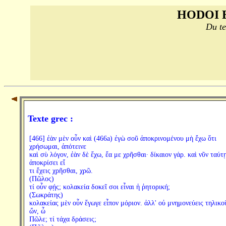
HODOI 
Du te
Texte grec :
[466] ἐὰν μὲν οὖν καὶ (466a) ἐγὼ σοῦ ἀποκρινομένου μὴ ἔχω ὅτι
χρήσωμαι, ἀπότεινε
καὶ σὺ λόγον, ἐὰν δὲ ἔχω, ἔα με χρῆσθαι· δίκαιον γάρ. καὶ νῦν ταύτ
ἀποκρίσει εἴ
τι ἔχεις χρῆσθαι, χρῶ.
(Πῶλος)
τί οὖν φῄς; κολακεία δοκεῖ σοι εἶναι ἡ ῥητορική;
(Σωκράτης)
κολακείας μὲν οὖν ἔγωγε εἶπον μόριον. ἀλλ' οὐ μνημονεύεις τηλικο
ὤν, ὦ
Πῶλε; τί τάχα δράσεις;