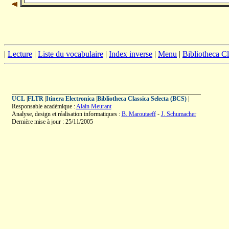
|
Lecture
|
Liste du vocabulaire
|
Index inverse
|
Menu
|
Bibliotheca C
UCL
|
FLTR
|
Itinera Electronica
|
Bibliotheca Classica Selecta (BCS)
|
Responsable académique :
Alain Meurant
Analyse, design et réalisation informatiques :
B. Maroutaeff
-
J. Schumacher
Dernière mise à jour : 25/11/2005