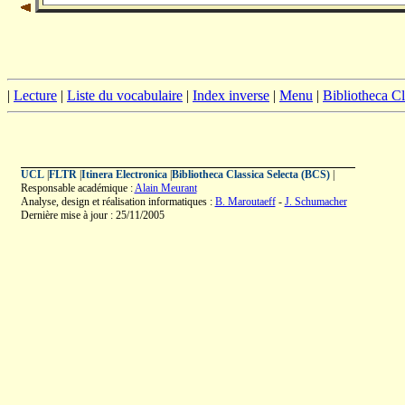
|
Lecture
|
Liste du vocabulaire
|
Index inverse
|
Menu
|
Bibliotheca C
UCL
|
FLTR
|
Itinera Electronica
|
Bibliotheca Classica Selecta (BCS)
|
Responsable académique :
Alain Meurant
Analyse, design et réalisation informatiques :
B. Maroutaeff
-
J. Schumacher
Dernière mise à jour : 25/11/2005