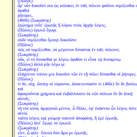
(Πῶλος)
ἆρ' οὖν δοκοῦσί σοι ὡς κόλακες ἐν ταῖς πόλεσι φαῦλοι νομίζεσθαι 
ἀγαθοὶ
ῥήτορες;
(466b) (Σωκράτης)
ἐρώτημα τοῦτ' ἐρωτᾷς ἢ λόγου τινὸς ἀρχὴν λέγεις;
(Πῶλος) ἐρωτῶ ἔγωγε.
(Σωκράτης)
οὐδὲ νομίζεσθαι ἔμοιγε δοκοῦσιν.
(Πῶλος)
πῶς οὐ νομίζεσθαι; οὐ μέγιστον δύνανται ἐν ταῖς πόλεσιν;
(Σωκράτης)
οὔκ, εἰ τὸ δύνασθαί γε λέγεις ἀγαθόν τι εἶναι τῷ δυναμένῳ.
(Πῶλος) ἀλλὰ μὴν λέγω γε.
(Σωκράτης)
ἐλάχιστον τοίνυν μοι δοκοῦσι τῶν ἐν τῇ πόλει δύνασθαι οἱ ῥήτορες.
(Πῶλος)
τί δέ; οὐχ, ὥσπερ οἱ τύραννοι, ἀποκτεινύασίν τε (466c) ὃν ἂν βούλω
καὶ
ἀφαιροῦνται χρήματα καὶ ἐκβάλλουσιν ἐκ τῶν πόλεων ὃν ἂν δοκῇ
αὐτοῖς;
(Σωκράτης)
νὴ τὸν κύνα, ἀμφιγνοῶ μέντοι, ὦ Πῶλε, ἐφ' ἑκάστου ὧν λέγεις πότ
αὐτὸς
ταῦτα λέγεις καὶ γνώμην σαυτοῦ ἀποφαίνῃ, ἢ ἐμὲ ἐρωτᾷς.
(Πῶλος) ἀλλ' ἔγωγε σὲ ἐρωτῶ.
(Σωκράτης)
εἶεν, ὦ φίλε· ἔπειτα δύο ἅμα με ἐρωτᾷς;