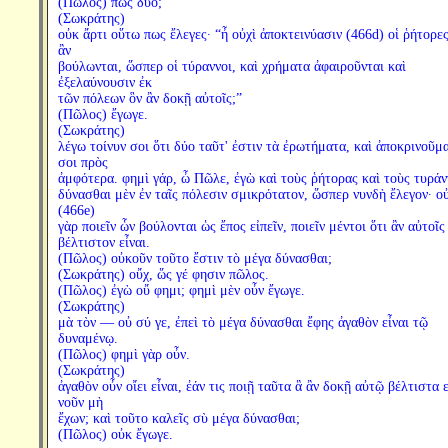
(Πῶλος) πῶς δύο;
(Σωκράτης)
οὐκ ἄρτι οὕτω πως ἔλεγες· “ἦ οὐχὶ ἀποκτεινύασιν (466d) οἱ ῥήτορε
ἂν
βούλωνται, ὥσπερ οἱ τύραννοι, καὶ χρήματα ἀφαιροῦνται καὶ
ἐξελαύνουσιν ἐκ
τῶν πόλεων ὃν ἂν δοκῇ αὐτοῖς;”
(Πῶλος) ἔγωγε.
(Σωκράτης)
λέγω τοίνυν σοι ὅτι δύο ταῦτ' ἐστιν τὰ ἐρωτήματα, καὶ ἀποκρινοῦμα
σοι πρὸς
ἀμφότερα. φημὶ γάρ, ὦ Πῶλε, ἐγὼ καὶ τοὺς ῥήτορας καὶ τοὺς τυράν
δύνασθαι μὲν ἐν ταῖς πόλεσιν σμικρότατον, ὥσπερ νυνδὴ ἔλεγον· ο
(466e)
γὰρ ποιεῖν ὧν βούλονται ὡς ἔπος εἰπεῖν, ποιεῖν μέντοι ὅτι ἂν αὐτοῖς
βέλτιστον εἶναι.
(Πῶλος) οὐκοῦν τοῦτο ἔστιν τὸ μέγα δύνασθαι;
(Σωκράτης) οὔχ, ὥς γέ φησιν πῶλος.
(Πῶλος) ἐγὼ οὔ φημι; φημὶ μὲν οὖν ἔγωγε.
(Σωκράτης)
μὰ τὸν — οὐ σύ γε, ἐπεὶ τὸ μέγα δύνασθαι ἔφης ἀγαθὸν εἶναι τῷ
δυναμένῳ.
(Πῶλος) φημὶ γὰρ οὖν.
(Σωκράτης)
ἀγαθὸν οὖν οἴει εἶναι, ἐάν τις ποιῇ ταῦτα ἃ ἂν δοκῇ αὐτῷ βέλτιστα ε
νοῦν μὴ
ἔχων; καὶ τοῦτο καλεῖς σὺ μέγα δύνασθαι;
(Πῶλος) οὐκ ἔγωγε.