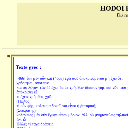
HODOI 
Du te
Texte grec :
[466] ἐὰν μὲν οὖν καὶ (466a) ἐγὼ σοῦ ἀποκρινομένου μὴ ἔχω ὅτι
χρήσωμαι, ἀπότεινε
καὶ σὺ λόγον, ἐὰν δὲ ἔχω, ἔα με χρῆσθαι· δίκαιον γάρ. καὶ νῦν ταύτ
ἀποκρίσει εἴ
τι ἔχεις χρῆσθαι, χρῶ.
(Πῶλος)
τί οὖν φῄς; κολακεία δοκεῖ σοι εἶναι ἡ ῥητορική;
(Σωκράτης)
κολακείας μὲν οὖν ἔγωγε εἶπον μόριον. ἀλλ' οὐ μνημονεύεις τηλικο
ὤν, ὦ
Πῶλε; τί τάχα δράσεις;