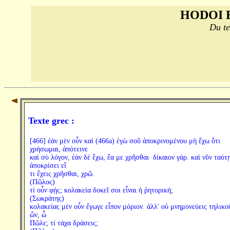
HODOI 
Du te
Texte grec :
[466] ἐὰν μὲν οὖν καὶ (466a) ἐγὼ σοῦ ἀποκρινομένου μὴ ἔχω ὅτι
χρήσωμαι, ἀπότεινε
καὶ σὺ λόγον, ἐὰν δὲ ἔχω, ἔα με χρῆσθαι· δίκαιον γάρ. καὶ νῦν ταύτ
ἀποκρίσει εἴ
τι ἔχεις χρῆσθαι, χρῶ.
(Πῶλος)
τί οὖν φῄς; κολακεία δοκεῖ σοι εἶναι ἡ ῥητορική;
(Σωκράτης)
κολακείας μὲν οὖν ἔγωγε εἶπον μόριον. ἀλλ' οὐ μνημονεύεις τηλικο
ὤν, ὦ
Πῶλε; τί τάχα δράσεις;