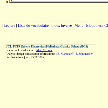
|
Lecture
|
Liste du vocabulaire
|
Index inverse
|
Menu
|
Bibliotheca C
UCL
|
FLTR
|
Itinera Electronica
|
Bibliotheca Classica Selecta (BCS)
|
Responsable académique :
Alain Meurant
Analyse, design et réalisation informatiques :
B. Maroutaeff
-
J. Schumacher
Dernière mise à jour : 25/11/2005