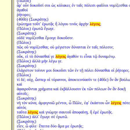
(Πῶλος)
ἆρ' οὖν δοκοῦσί σοι ὡς κόλακες ἐν ταῖς πόλεσι φαῦλοι νομίζεσθαι 
ἀγαθοὶ
ῥήτορες;
(466b) (Σωκράτης)
ἐρώτημα τοῦτ' ἐρωτᾷς ἢ λόγου τινὸς ἀρχὴν
λέγεις
;
(Πῶλος) ἐρωτῶ ἔγωγε.
(Σωκράτης)
οὐδὲ νομίζεσθαι ἔμοιγε δοκοῦσιν.
(Πῶλος)
πῶς οὐ νομίζεσθαι; οὐ μέγιστον δύνανται ἐν ταῖς πόλεσιν;
(Σωκράτης)
οὔκ, εἰ τὸ δύνασθαί γε
λέγεις
ἀγαθόν τι εἶναι τῷ δυναμένῳ.
(Πῶλος) ἀλλὰ μὴν λέγω γε.
(Σωκράτης)
ἐλάχιστον τοίνυν μοι δοκοῦσι τῶν ἐν τῇ πόλει δύνασθαι οἱ ῥήτορες.
(Πῶλος)
τί δέ; οὐχ, ὥσπερ οἱ τύραννοι, ἀποκτεινύασίν τε (466c) ὃν ἂν βούλω
καὶ
ἀφαιροῦνται χρήματα καὶ ἐκβάλλουσιν ἐκ τῶν πόλεων ὃν ἂν δοκῇ
αὐτοῖς;
(Σωκράτης)
νὴ τὸν κύνα, ἀμφιγνοῶ μέντοι, ὦ Πῶλε, ἐφ' ἑκάστου ὧν
λέγεις
πότε
αὐτὸς
ταῦτα
λέγεις
καὶ γνώμην σαυτοῦ ἀποφαίνῃ, ἢ ἐμὲ ἐρωτᾷς.
(Πῶλος) ἀλλ' ἔγωγε σὲ ἐρωτῶ.
(Σωκράτης)
εἶεν, ὦ φίλε· ἔπειτα δύο ἅμα με ἐρωτᾷς;