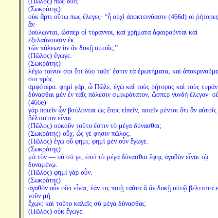
(Πῶλος) πῶς δύο;
(Σωκράτης)
οὐκ ἄρτι οὕτω πως ἔλεγες· “ἦ οὐχὶ ἀποκτεινύασιν (466d) οἱ ῥήτορε
ἂν
βούλωνται, ὥσπερ οἱ τύραννοι, καὶ χρήματα ἀφαιροῦνται καὶ
ἐξελαύνουσιν ἐκ
τῶν πόλεων ὃν ἂν δοκῇ αὐτοῖς;”
(Πῶλος) ἔγωγε.
(Σωκράτης)
λέγω τοίνυν σοι ὅτι δύο ταῦτ' ἐστιν τὰ ἐρωτήματα, καὶ ἀποκρινοῦμα
σοι πρὸς
ἀμφότερα. φημὶ γάρ, ὦ Πῶλε, ἐγὼ καὶ τοὺς ῥήτορας καὶ τοὺς τυράν
δύνασθαι μὲν ἐν ταῖς πόλεσιν σμικρότατον, ὥσπερ νυνδὴ ἔλεγον· ο
(466e)
γὰρ ποιεῖν ὧν βούλονται ὡς ἔπος εἰπεῖν, ποιεῖν μέντοι ὅτι ἂν αὐτοῖς
βέλτιστον εἶναι.
(Πῶλος) οὐκοῦν τοῦτο ἔστιν τὸ μέγα δύνασθαι;
(Σωκράτης) οὔχ, ὥς γέ φησιν πῶλος.
(Πῶλος) ἐγὼ οὔ φημι; φημὶ μὲν οὖν ἔγωγε.
(Σωκράτης)
μὰ τὸν — οὐ σύ γε, ἐπεὶ τὸ μέγα δύνασθαι ἔφης ἀγαθὸν εἶναι τῷ
δυναμένῳ.
(Πῶλος) φημὶ γὰρ οὖν.
(Σωκράτης)
ἀγαθὸν οὖν οἴει εἶναι, ἐάν τις ποιῇ ταῦτα ἃ ἂν δοκῇ αὐτῷ βέλτιστα ε
νοῦν μὴ
ἔχων; καὶ τοῦτο καλεῖς σὺ μέγα δύνασθαι;
(Πῶλος) οὐκ ἔγωγε.