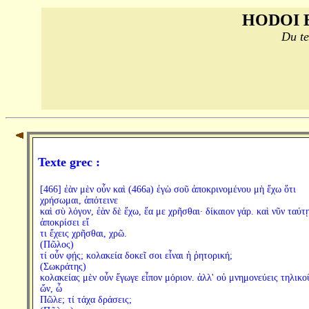
HODOI 
Du te
Texte grec :
[466] ἐὰν μὲν οὖν καὶ (466a) ἐγὼ σοῦ ἀποκρινομένου μὴ ἔχω ὅτι
χρήσωμαι, ἀπότεινε
καὶ σὺ λόγον, ἐὰν δὲ ἔχω, ἔα με χρῆσθαι· δίκαιον γάρ. καὶ νῦν ταύτ
ἀποκρίσει εἴ
τι ἔχεις χρῆσθαι, χρῶ.
(Πῶλος)
τί οὖν φῄς; κολακεία δοκεῖ σοι εἶναι ἡ ῥητορική;
(Σωκράτης)
κολακείας μὲν οὖν ἔγωγε εἶπον μόριον. ἀλλ' οὐ μνημονεύεις τηλικο
ὤν, ὦ
Πῶλε; τί τάχα δράσεις;