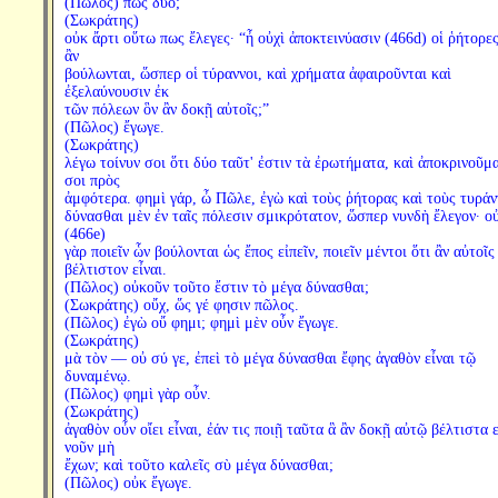
(Πῶλος) πῶς δύο;
(Σωκράτης)
οὐκ ἄρτι οὕτω πως ἔλεγες· “ἦ οὐχὶ ἀποκτεινύασιν (466d) οἱ ῥήτορε
ἂν
βούλωνται, ὥσπερ οἱ τύραννοι, καὶ χρήματα ἀφαιροῦνται καὶ
ἐξελαύνουσιν ἐκ
τῶν πόλεων ὃν ἂν δοκῇ αὐτοῖς;”
(Πῶλος) ἔγωγε.
(Σωκράτης)
λέγω τοίνυν σοι ὅτι δύο ταῦτ' ἐστιν τὰ ἐρωτήματα, καὶ ἀποκρινοῦμα
σοι πρὸς
ἀμφότερα. φημὶ γάρ, ὦ Πῶλε, ἐγὼ καὶ τοὺς ῥήτορας καὶ τοὺς τυράν
δύνασθαι μὲν ἐν ταῖς πόλεσιν σμικρότατον, ὥσπερ νυνδὴ ἔλεγον· ο
(466e)
γὰρ ποιεῖν ὧν βούλονται ὡς ἔπος εἰπεῖν, ποιεῖν μέντοι ὅτι ἂν αὐτοῖς
βέλτιστον εἶναι.
(Πῶλος) οὐκοῦν τοῦτο ἔστιν τὸ μέγα δύνασθαι;
(Σωκράτης) οὔχ, ὥς γέ φησιν πῶλος.
(Πῶλος) ἐγὼ οὔ φημι; φημὶ μὲν οὖν ἔγωγε.
(Σωκράτης)
μὰ τὸν — οὐ σύ γε, ἐπεὶ τὸ μέγα δύνασθαι ἔφης ἀγαθὸν εἶναι τῷ
δυναμένῳ.
(Πῶλος) φημὶ γὰρ οὖν.
(Σωκράτης)
ἀγαθὸν οὖν οἴει εἶναι, ἐάν τις ποιῇ ταῦτα ἃ ἂν δοκῇ αὐτῷ βέλτιστα ε
νοῦν μὴ
ἔχων; καὶ τοῦτο καλεῖς σὺ μέγα δύνασθαι;
(Πῶλος) οὐκ ἔγωγε.