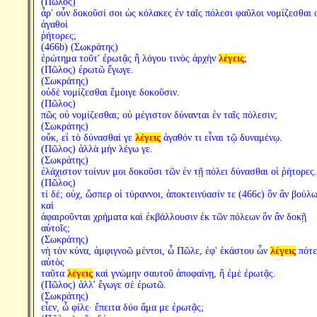
(Πῶλος)
ἆρ' οὖν δοκοῦσί σοι ὡς κόλακες ἐν ταῖς πόλεσι φαῦλοι νομίζεσθαι 
ἀγαθοὶ
ῥήτορες;
(466b) (Σωκράτης)
ἐρώτημα τοῦτ' ἐρωτᾷς ἢ λόγου τινὸς ἀρχὴν
λέγεις
;
(Πῶλος) ἐρωτῶ ἔγωγε.
(Σωκράτης)
οὐδὲ νομίζεσθαι ἔμοιγε δοκοῦσιν.
(Πῶλος)
πῶς οὐ νομίζεσθαι; οὐ μέγιστον δύνανται ἐν ταῖς πόλεσιν;
(Σωκράτης)
οὔκ, εἰ τὸ δύνασθαί γε
λέγεις
ἀγαθόν τι εἶναι τῷ δυναμένῳ.
(Πῶλος) ἀλλὰ μὴν λέγω γε.
(Σωκράτης)
ἐλάχιστον τοίνυν μοι δοκοῦσι τῶν ἐν τῇ πόλει δύνασθαι οἱ ῥήτορες.
(Πῶλος)
τί δέ; οὐχ, ὥσπερ οἱ τύραννοι, ἀποκτεινύασίν τε (466c) ὃν ἂν βούλω
καὶ
ἀφαιροῦνται χρήματα καὶ ἐκβάλλουσιν ἐκ τῶν πόλεων ὃν ἂν δοκῇ
αὐτοῖς;
(Σωκράτης)
νὴ τὸν κύνα, ἀμφιγνοῶ μέντοι, ὦ Πῶλε, ἐφ' ἑκάστου ὧν
λέγεις
πότε
αὐτὸς
ταῦτα
λέγεις
καὶ γνώμην σαυτοῦ ἀποφαίνῃ, ἢ ἐμὲ ἐρωτᾷς.
(Πῶλος) ἀλλ' ἔγωγε σὲ ἐρωτῶ.
(Σωκράτης)
εἶεν, ὦ φίλε· ἔπειτα δύο ἅμα με ἐρωτᾷς;