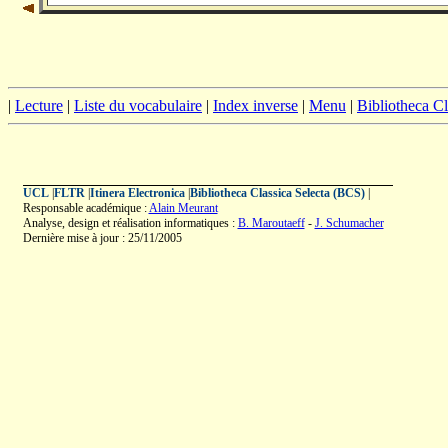
|
Lecture
|
Liste du vocabulaire
|
Index inverse
|
Menu
|
Bibliotheca C
UCL
|
FLTR
|
Itinera Electronica
|
Bibliotheca Classica Selecta (BCS)
|
Responsable académique :
Alain Meurant
Analyse, design et réalisation informatiques :
B. Maroutaeff
-
J. Schumacher
Dernière mise à jour : 25/11/2005