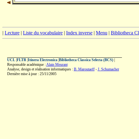
|
Lecture
|
Liste du vocabulaire
|
Index inverse
|
Menu
|
Bibliotheca C
UCL
|
FLTR
|
Itinera Electronica
|
Bibliotheca Classica Selecta (BCS)
|
Responsable académique :
Alain Meurant
Analyse, design et réalisation informatiques :
B. Maroutaeff
-
J. Schumacher
Dernière mise à jour : 25/11/2005