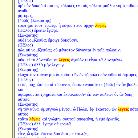
(Πῶλος)
ἆρ' οὖν δοκοῦσί σοι ὡς κόλακες ἐν ταῖς πόλεσι φαῦλοι νομίζεσθαι 
ἀγαθοὶ
ῥήτορες;
(466b) (Σωκράτης)
ἐρώτημα τοῦτ' ἐρωτᾷς ἢ λόγου τινὸς ἀρχὴν
λέγεις
;
(Πῶλος) ἐρωτῶ ἔγωγε.
(Σωκράτης)
οὐδὲ νομίζεσθαι ἔμοιγε δοκοῦσιν.
(Πῶλος)
πῶς οὐ νομίζεσθαι; οὐ μέγιστον δύνανται ἐν ταῖς πόλεσιν;
(Σωκράτης)
οὔκ, εἰ τὸ δύνασθαί γε
λέγεις
ἀγαθόν τι εἶναι τῷ δυναμένῳ.
(Πῶλος) ἀλλὰ μὴν λέγω γε.
(Σωκράτης)
ἐλάχιστον τοίνυν μοι δοκοῦσι τῶν ἐν τῇ πόλει δύνασθαι οἱ ῥήτορες.
(Πῶλος)
τί δέ; οὐχ, ὥσπερ οἱ τύραννοι, ἀποκτεινύασίν τε (466c) ὃν ἂν βούλω
καὶ
ἀφαιροῦνται χρήματα καὶ ἐκβάλλουσιν ἐκ τῶν πόλεων ὃν ἂν δοκῇ
αὐτοῖς;
(Σωκράτης)
νὴ τὸν κύνα, ἀμφιγνοῶ μέντοι, ὦ Πῶλε, ἐφ' ἑκάστου ὧν
λέγεις
πότε
αὐτὸς
ταῦτα
λέγεις
καὶ γνώμην σαυτοῦ ἀποφαίνῃ, ἢ ἐμὲ ἐρωτᾷς.
(Πῶλος) ἀλλ' ἔγωγε σὲ ἐρωτῶ.
(Σωκράτης)
εἶεν, ὦ φίλε· ἔπειτα δύο ἅμα με ἐρωτᾷς;