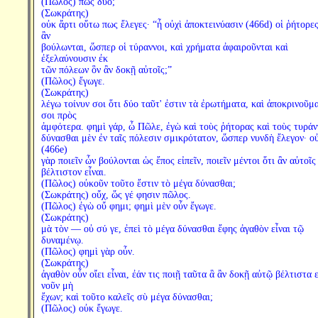
(Πῶλος) πῶς δύο;
(Σωκράτης)
οὐκ ἄρτι οὕτω πως ἔλεγες· “ἦ οὐχὶ ἀποκτεινύασιν (466d) οἱ ῥήτορε
ἂν
βούλωνται, ὥσπερ οἱ τύραννοι, καὶ χρήματα ἀφαιροῦνται καὶ
ἐξελαύνουσιν ἐκ
τῶν πόλεων ὃν ἂν δοκῇ αὐτοῖς;”
(Πῶλος) ἔγωγε.
(Σωκράτης)
λέγω τοίνυν σοι ὅτι δύο ταῦτ' ἐστιν τὰ ἐρωτήματα, καὶ ἀποκρινοῦμα
σοι πρὸς
ἀμφότερα. φημὶ γάρ, ὦ Πῶλε, ἐγὼ καὶ τοὺς ῥήτορας καὶ τοὺς τυράν
δύνασθαι μὲν ἐν ταῖς πόλεσιν σμικρότατον, ὥσπερ νυνδὴ ἔλεγον· ο
(466e)
γὰρ ποιεῖν ὧν βούλονται ὡς ἔπος εἰπεῖν, ποιεῖν μέντοι ὅτι ἂν αὐτοῖς
βέλτιστον εἶναι.
(Πῶλος) οὐκοῦν τοῦτο ἔστιν τὸ μέγα δύνασθαι;
(Σωκράτης) οὔχ, ὥς γέ φησιν πῶλος.
(Πῶλος) ἐγὼ οὔ φημι; φημὶ μὲν οὖν ἔγωγε.
(Σωκράτης)
μὰ τὸν — οὐ σύ γε, ἐπεὶ τὸ μέγα δύνασθαι ἔφης ἀγαθὸν εἶναι τῷ
δυναμένῳ.
(Πῶλος) φημὶ γὰρ οὖν.
(Σωκράτης)
ἀγαθὸν οὖν οἴει εἶναι, ἐάν τις ποιῇ ταῦτα ἃ ἂν δοκῇ αὐτῷ βέλτιστα ε
νοῦν μὴ
ἔχων; καὶ τοῦτο καλεῖς σὺ μέγα δύνασθαι;
(Πῶλος) οὐκ ἔγωγε.