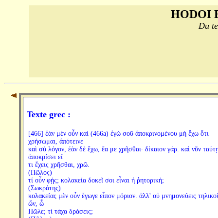
HODOI 
Du te
Texte grec :
[466] ἐὰν μὲν οὖν καὶ (466a) ἐγὼ σοῦ ἀποκρινομένου μὴ ἔχω ὅτι
χρήσωμαι, ἀπότεινε
καὶ σὺ λόγον, ἐὰν δὲ ἔχω, ἔα με χρῆσθαι· δίκαιον γάρ. καὶ νῦν ταύτ
ἀποκρίσει εἴ
τι ἔχεις χρῆσθαι, χρῶ.
(Πῶλος)
τί οὖν φῄς; κολακεία δοκεῖ σοι εἶναι ἡ ῥητορική;
(Σωκράτης)
κολακείας μὲν οὖν ἔγωγε εἶπον μόριον. ἀλλ' οὐ μνημονεύεις τηλικο
ὤν, ὦ
Πῶλε; τί τάχα δράσεις;