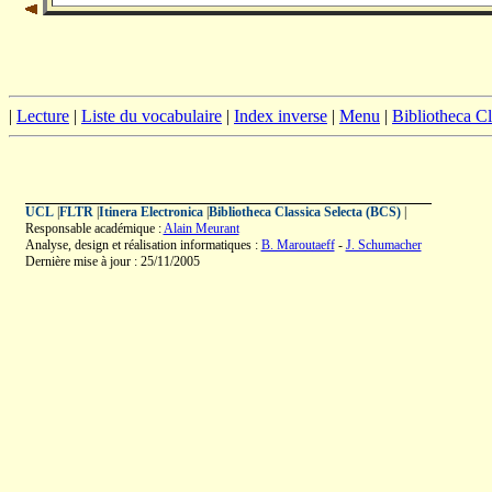
|
Lecture
|
Liste du vocabulaire
|
Index inverse
|
Menu
|
Bibliotheca C
UCL
|
FLTR
|
Itinera Electronica
|
Bibliotheca Classica Selecta (BCS)
|
Responsable académique :
Alain Meurant
Analyse, design et réalisation informatiques :
B. Maroutaeff
-
J. Schumacher
Dernière mise à jour : 25/11/2005