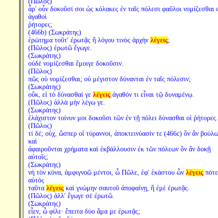
(Πῶλος)
ἆρ' οὖν δοκοῦσί σοι ὡς κόλακες ἐν ταῖς πόλεσι φαῦλοι νομίζεσθαι 
ἀγαθοὶ
ῥήτορες;
(466b) (Σωκράτης)
ἐρώτημα τοῦτ' ἐρωτᾷς ἢ λόγου τινὸς ἀρχὴν
λέγεις
;
(Πῶλος) ἐρωτῶ ἔγωγε.
(Σωκράτης)
οὐδὲ νομίζεσθαι ἔμοιγε δοκοῦσιν.
(Πῶλος)
πῶς οὐ νομίζεσθαι; οὐ μέγιστον δύνανται ἐν ταῖς πόλεσιν;
(Σωκράτης)
οὔκ, εἰ τὸ δύνασθαί γε
λέγεις
ἀγαθόν τι εἶναι τῷ δυναμένῳ.
(Πῶλος) ἀλλὰ μὴν λέγω γε.
(Σωκράτης)
ἐλάχιστον τοίνυν μοι δοκοῦσι τῶν ἐν τῇ πόλει δύνασθαι οἱ ῥήτορες.
(Πῶλος)
τί δέ; οὐχ, ὥσπερ οἱ τύραννοι, ἀποκτεινύασίν τε (466c) ὃν ἂν βούλω
καὶ
ἀφαιροῦνται χρήματα καὶ ἐκβάλλουσιν ἐκ τῶν πόλεων ὃν ἂν δοκῇ
αὐτοῖς;
(Σωκράτης)
νὴ τὸν κύνα, ἀμφιγνοῶ μέντοι, ὦ Πῶλε, ἐφ' ἑκάστου ὧν
λέγεις
πότε
αὐτὸς
ταῦτα
λέγεις
καὶ γνώμην σαυτοῦ ἀποφαίνῃ, ἢ ἐμὲ ἐρωτᾷς.
(Πῶλος) ἀλλ' ἔγωγε σὲ ἐρωτῶ.
(Σωκράτης)
εἶεν, ὦ φίλε· ἔπειτα δύο ἅμα με ἐρωτᾷς;