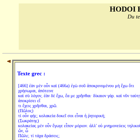
HODOI 
Du te
Texte grec :
[466] ἐὰν μὲν οὖν καὶ (466a) ἐγὼ σοῦ ἀποκρινομένου μὴ ἔχω ὅτι
χρήσωμαι, ἀπότεινε
καὶ σὺ λόγον, ἐὰν δὲ ἔχω, ἔα με χρῆσθαι· δίκαιον γάρ. καὶ νῦν ταύτ
ἀποκρίσει εἴ
τι ἔχεις χρῆσθαι, χρῶ.
(Πῶλος)
τί οὖν φῄς; κολακεία δοκεῖ σοι εἶναι ἡ ῥητορική;
(Σωκράτης)
κολακείας μὲν οὖν ἔγωγε εἶπον μόριον. ἀλλ' οὐ μνημονεύεις τηλικο
ὤν, ὦ
Πῶλε; τί τάχα δράσεις;