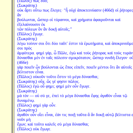
(Πῶλος) πῶς δύο;
(Σωκράτης)
οὐκ ἄρτι οὕτω πως ἔλεγες· “ἦ οὐχὶ ἀποκτεινύασιν (466d) οἱ ῥήτορε
ἂν
βούλωνται, ὥσπερ οἱ τύραννοι, καὶ χρήματα ἀφαιροῦνται καὶ
ἐξελαύνουσιν ἐκ
τῶν πόλεων ὃν ἂν δοκῇ αὐτοῖς;”
(Πῶλος) ἔγωγε.
(Σωκράτης)
λέγω τοίνυν σοι ὅτι δύο ταῦτ' ἐστιν τὰ ἐρωτήματα, καὶ ἀποκρινοῦμα
σοι πρὸς
ἀμφότερα. φημὶ γάρ, ὦ Πῶλε, ἐγὼ καὶ τοὺς ῥήτορας καὶ τοὺς τυράν
δύνασθαι μὲν ἐν ταῖς πόλεσιν σμικρότατον, ὥσπερ νυνδὴ ἔλεγον· ο
(466e)
γὰρ ποιεῖν ὧν βούλονται ὡς ἔπος εἰπεῖν, ποιεῖν μέντοι ὅτι ἂν αὐτοῖς
βέλτιστον εἶναι.
(Πῶλος) οὐκοῦν τοῦτο ἔστιν τὸ μέγα δύνασθαι;
(Σωκράτης) οὔχ, ὥς γέ φησιν πῶλος.
(Πῶλος) ἐγὼ οὔ φημι; φημὶ μὲν οὖν ἔγωγε.
(Σωκράτης)
μὰ τὸν — οὐ σύ γε, ἐπεὶ τὸ μέγα δύνασθαι ἔφης ἀγαθὸν εἶναι τῷ
δυναμένῳ.
(Πῶλος) φημὶ γὰρ οὖν.
(Σωκράτης)
ἀγαθὸν οὖν οἴει εἶναι, ἐάν τις ποιῇ ταῦτα ἃ ἂν δοκῇ αὐτῷ βέλτιστα ε
νοῦν μὴ
ἔχων; καὶ τοῦτο καλεῖς σὺ μέγα δύνασθαι;
(Πῶλος) οὐκ ἔγωγε.