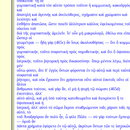
ὑπόκειται· τῇ δὲ
γυμναστικῇ κατὰ τὸν αὐτὸν τρόπον τοῦτον ἡ κομμωτική, κακοῦργός
καὶ
ἀπατηλὴ καὶ ἀγεννὴς καὶ ἀνελεύθερος, σχήμασιν καὶ χρώμασιν καὶ
λειότητι καὶ
ἐσθῆσιν ἀπατῶσα, ὥστε ποιεῖν ἀλλότριον κάλλος ἐφελκομένους το
οἰκείου τοῦ
διὰ τῆς γυμναστικῆς ἀμελεῖν. ἵν' οὖν μὴ μακρολογῶ, ἐθέλω σοι εἰπε
ὥσπερ οἱ
γεωμέτραι — ἤδη γὰρ (465c) ἂν ἴσως ἀκολουθήσαις — ὅτι ὃ κομμ
πρὸς
γυμναστικήν, τοῦτο σοφιστικὴ πρὸς νομοθετικήν, καὶ ὅτι ὃ ὀψοποι
πρὸς
ἰατρικήν, τοῦτο ῥητορικὴ πρὸς δικαιοσύνην. ὅπερ μέντοι λέγω, διέ
μὲν
οὕτω φύσει, ἅτε δ' ἐγγὺς ὄντων φύρονται ἐν τῷ αὐτῷ καὶ περὶ ταὐτ
σοφισταὶ καὶ
ῥήτορες, καὶ οὐκ ἔχουσιν ὅτι χρήσονται οὔτε αὐτοὶ ἑαυτοῖς οὔτε οἱ
ἄλλοι
ἄνθρωποι τούτοις. καὶ γὰρ ἄν, εἰ μὴ ἡ ψυχὴ τῷ σώματι (465d)
ἐπεστάτει, ἀλλ'
αὐτὸ αὑτῷ, καὶ μὴ ὑπὸ ταύτης κατεθεωρεῖτο καὶ διεκρίνετο ἥ τε
ὀψοποιικὴ καὶ ἡ
ἰατρική, ἀλλ' αὐτὸ τὸ σῶμα ἔκρινε σταθμώμενον ταῖς χάρισι ταῖς π
αὑτό, τὸ
τοῦ Ἀναξαγόρου ἂν πολὺ ἦν, ὦ φίλε Πῶλε — σὺ γὰρ τούτων ἔμπειρ
— ὁμοῦ ἂν
πάντα χρήματα ἐφύρετο ἐν τῷ αὐτῷ, ἀκρίτων ὄντων τῶν τε ἰατρικῶν