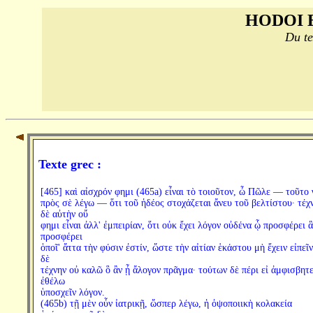
HODOI 
Du te
Texte grec :
[465] καὶ αἰσχρόν φημι (465a) εἶναι τὸ τοιοῦτον, ὦ Πῶλε — τοῦτο 
πρὸς σὲ λέγω — ὅτι τοῦ ἡδέος στοχάζεται ἄνευ τοῦ βελτίστου· τέχ
δὲ αὐτὴν οὔ
φημι εἶναι ἀλλ' ἐμπειρίαν, ὅτι οὐκ ἔχει λόγον οὐδένα ᾧ προσφέρει ἃ
προσφέρει
ὁποῖ' ἄττα τὴν φύσιν ἐστίν, ὥστε τὴν αἰτίαν ἑκάστου μὴ ἔχειν εἰπεῖν
δὲ
τέχνην οὐ καλῶ ὃ ἂν ᾖ ἄλογον πρᾶγμα· τούτων δὲ πέρι εἰ ἀμφισβητε
ἐθέλω
ὑποσχεῖν λόγον.
(465b) τῇ μὲν οὖν ἰατρικῇ, ὥσπερ λέγω, ἡ ὀψοποιικὴ κολακεία