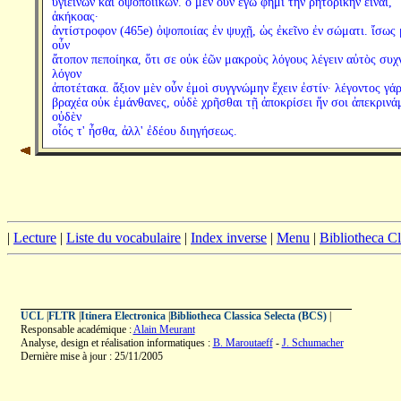
ὑγιεινῶν καὶ ὀψοποιικῶν. ὃ μὲν οὖν ἐγώ φημι τὴν ῥητορικὴν εἶναι,
ἀκήκοας·
ἀντίστροφον (465e) ὀψοποιίας ἐν ψυχῇ, ὡς ἐκεῖνο ἐν σώματι. ἴσως 
οὖν
ἄτοπον πεποίηκα, ὅτι σε οὐκ ἐῶν μακροὺς λόγους λέγειν αὐτὸς συχ
λόγον
ἀποτέτακα. ἄξιον μὲν οὖν ἐμοὶ συγγνώμην ἔχειν ἐστίν· λέγοντος γά
βραχέα οὐκ ἐμάνθανες, οὐδὲ χρῆσθαι τῇ ἀποκρίσει ἥν σοι ἀπεκρινά
οὐδὲν
οἷός τ' ἦσθα, ἀλλ' ἐδέου διηγήσεως.
|
Lecture
|
Liste du vocabulaire
|
Index inverse
|
Menu
|
Bibliotheca C
UCL
|
FLTR
|
Itinera Electronica
|
Bibliotheca Classica Selecta (BCS)
|
Responsable académique :
Alain Meurant
Analyse, design et réalisation informatiques :
B. Maroutaeff
-
J. Schumacher
Dernière mise à jour : 25/11/2005