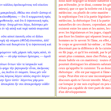
nous faire négliger la beauté naturelle
ον κάλλος ἐφελκομένους τοῦ οἰκείου
pas m'étendre, je te dirai, comme les g
mieux), que ce que la toilette est à la g
ὴ μακρολογῶ, ἐθέλω σοι εἰπεῖν ὥσπερ οἱ
médecine; ou plutôt de cette manière : c
ἀκολουθήσαις — ὅτι ὃ κομμωτικὴ πρὸς
la sophistique l'est à la partie législativ
μοθετικήν, καὶ ὅτι ὃ ὀψοποιικὴ πρὸς
médecine, la rhétorique l'est à la partie 
ύνην. ὅπερ μέντοι λέγω, διέστηκε μὲν
naturelles de ces choses; cependant, a
ι ἐν τῷ αὐτῷ καὶ περὶ ταὐτὰ σοφισταὶ
existent entre les unes et les autres, le
avec les législateurs et les juges, s'ap
 οὔτε αὐτοὶ ἑαυτοῖς οὔτε οἱ ἄλλοι
pas fixer les limites qui séparent leurs 
ψυχὴ τῷ σώματι (465d) ἐπεστάτει, ἀλλ'
hommes ne le savent Si l'âme, en effet,
εῖτο καὶ διεκρίνετο ἥ τε ὀψοποιικὴ καὶ
le corps se gouvernât lui-même ; si l'âm
discernait pas ta différence de la cuisi
μώμενον ταῖς χάρισι ταῖς πρὸς αὑτό, τὸ
en fût juge, et qu'il les estimât, par le p
ῶλε — σὺ γὰρ τούτων ἔμπειρος — ὁμοῦ
serait plus commun, mon cher Polus, qu
doute habile en ces matières) : toutes 
ρίτων ὄντων τῶν τε ἰατρικῶν καὶ
pourrait distinguer les aliments salutai
ώ φημι τὴν ῥητορικὴν εἶναι, ἀκήκοας·
ceux qu'apprête le cuisinier. Tu as don
 ὡς ἐκεῖνο ἐν σώματι. ἴσως μὲν οὖν
rhétorique : elle est par rapport à l'âme
οὺς λόγους λέγειν αὐτὸς συχνὸν λόγον
corps. Peut-être est-ce une inconséquen
ην ἔχειν ἐστίν· λέγοντος γάρ μου
discours après te l'avoir interdit. Mais
ῇ ἀποκρίσει ἥν σοι ἀπεκρινάμην οὐδὲν
car lorsque je me suis expliqué en peu d
n'étais pas capable de tirer parti de me
d'un développement.