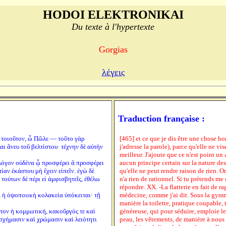
HODOI ELEKTRONIKAI
Du texte à l'hypertexte
Gorgias
λέγεις
Traduction française :
ὸ τοιοῦτον, ὦ Πῶλε — τοῦτο γὰρ
[465] et ce que je dis être une chose hon
αι ἄνευ τοῦ βελτίστου· τέχνην δὲ αὐτὴν
j'adresse la parole), parce qu'elle ne vi
meilleur. J'ajoute que ce n'est point un 
ι λόγον οὐδένα ᾧ προσφέρει ἃ προσφέρει
aucun principe certain sur la nature des
τίαν ἑκάστου μὴ ἔχειν εἰπεῖν. ἐγὼ δὲ
qu'elle ne peut rendre raison de rien. Or
τούτων δὲ πέρι εἰ ἀμφισβητεῖς, ἐθέλω
n'a rien de rationnel. Si tu prétends me c
répondre. XX. -La flatterie en fait de r
, ἡ ὀψοποιικὴ κολακεία ὑπόκειται· τῇ
médecine, comme j'ai dit. Sous la gymn
manière la toilette, pratique coupable,
τον ἡ κομμωτική, κακοῦργός τε καὶ
généreuse, qui pour séduire, emploie les
σχήμασιν καὶ χρώμασιν καὶ λειότητι
peau, les vêtements, de manière à nous 