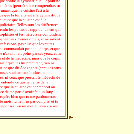
 que donne la gymnastique. Et pour ne
éomètres (peut-être me comprendras-tu
ymnastique, la cuisine l'est à la
e que la toilette est à la gymnastique,
e; et ce que la cuisine est à la
judiciaire. Telles sont les différences
ttendu les points de rapprochement qui
s sophistes et les rhéteurs se confondent
pliquent aux mêmes objets, et ne savent
professions, pas plus que les autres
 ne commandait point au dorps, et que
e n'examinait point par ses yeux, et ne
ne et de la médecine, mais que le corps
laisir qu'elles lui procurent, rien ne
e ce que dit Anaxagore (car tu es sans
choses seraient confondues; on ne
res, ni ceux que prescrit le médecin de
c entendu ce que je pense de la
 ce que la cuisine est par rapport au
ce de ma part d'avoir fait un long
 j'espère bien que tu me pardonneras :
e mots, tu ne m'as pas compris, et tu
s réponses : en un mot, tu avais besoin