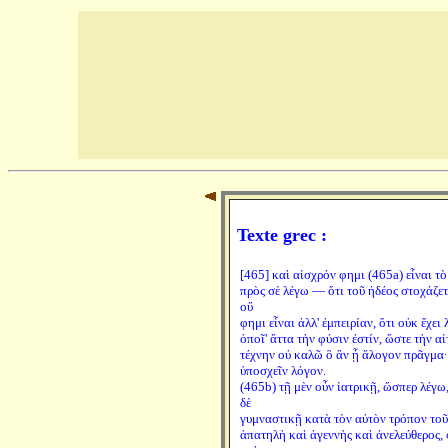
Texte grec :
[465] καὶ αἰσχρόν φημι (465a) εἶναι τ
πρὸς σὲ λέγω — ὅτι τοῦ ἡδέος στοχάζετ
οὔ
φημι εἶναι ἀλλ' ἐμπειρίαν, ὅτι οὐκ ἔχε
ὁποῖ' ἄττα τὴν φύσιν ἐστίν, ὥστε τὴν αἰ
τέχνην οὐ καλῶ ὃ ἂν ᾖ ἄλογον πρᾶγμα· 
ὑποσχεῖν λόγον.
(465b) τῇ μὲν οὖν ἰατρικῇ, ὥσπερ λέγω
δὲ
γυμναστικῇ κατὰ τὸν αὐτὸν τρόπον τοῦ
ἀπατηλὴ καὶ ἀγεννὴς καὶ ἀνελεύθερος, 