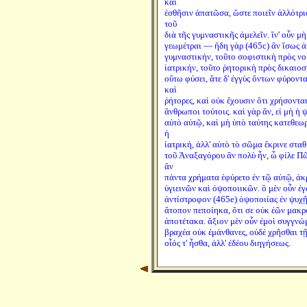
καὶ
ἐσθῆσιν ἀπατῶσα, ὥστε ποιεῖν ἀλλότρι
τοῦ
διὰ τῆς γυμναστικῆς ἀμελεῖν. ἵν' οὖν μ
γεωμέτραι — ἤδη γὰρ (465c) ἂν ἴσως 
γυμναστικήν, τοῦτο σοφιστικὴ πρὸς νο
ἰατρικήν, τοῦτο ῥητορικὴ πρὸς δικαιοσ
οὕτω φύσει, ἅτε δ' ἐγγὺς ὄντων φύροντα
καὶ
ῥήτορες, καὶ οὐκ ἔχουσιν ὅτι χρήσονται
ἄνθρωποι τούτοις. καὶ γὰρ ἄν, εἰ μὴ ἡ 
αὐτὸ αὑτῷ, καὶ μὴ ὑπὸ ταύτης κατεθεωρ
ἡ
ἰατρική, ἀλλ' αὐτὸ τὸ σῶμα ἔκρινε σταθ
τοῦ Ἀναξαγόρου ἂν πολὺ ἦν, ὦ φίλε Π
ἂν
πάντα χρήματα ἐφύρετο ἐν τῷ αὐτῷ, ἀκ
ὑγιεινῶν καὶ ὀψοποιικῶν. ὃ μὲν οὖν ἐγ
ἀντίστροφον (465e) ὀψοποιίας ἐν ψυχῇ,
ἄτοπον πεποίηκα, ὅτι σε οὐκ ἐῶν μακρ
ἀποτέτακα. ἄξιον μὲν οὖν ἐμοὶ συγγνώμ
βραχέα οὐκ ἐμάνθανες, οὐδὲ χρῆσθαι τ
οἷός τ' ἦσθα, ἀλλ' ἐδέου διηγήσεως.