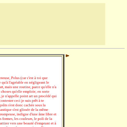
teuse, Polus (car c'est à toi que
se qu'à l'agréable en négligeant le
art, mais une routine, parce qu'elle n'a
 choses qu'elle emploie; en sorte
, je n'appelle point art un procédé qui
ontester ceci je suis prêt à te
agoûts s'est donc cachée sous la
astique s'est glissée de la même
 trompeuse, indigne d'une âme libre et
 formes, les couleurs, le poli de la
attirer vers une beauté d'emprunt et à