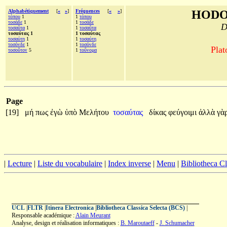
Alphabétiquement
[
«
»
]
Fréquences
[
«
»
]
HODO
τόπου
1
1
τόπου
τοσάδε
1
1
τοσάδε
D
τοσαῦτα
1
1
τοσαῦτα
τοσαύτας 1
1 τοσαύτας
τοσαύτη
1
1
τοσαύτη
τοσόνδε
1
1
τοσόνδε
Plat
τοσοῦτον
5
1
τοὔνομα
Page
[19]
μή
πως
ἐγὼ
ὑπὸ
Μελήτου
τοσαύτας
δίκας
φεύγοιμι
ἀλλὰ
γὰ
|
Lecture
|
Liste du vocabulaire
|
Index inverse
|
Menu
|
Bibliotheca C
UCL
|
FLTR
|
Itinera Electronica
|
Bibliotheca Classica Selecta (BCS)
|
Responsable académique :
Alain Meurant
Analyse, design et réalisation informatiques :
B. Maroutaeff
-
J. Schumacher