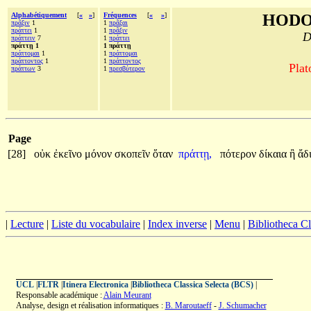
Alphabétiquement
[
«
»
]
Fréquences
[
«
»
]
HODO
πρᾶξιν
1
1
πρᾶξαι
πράττει
1
1
πρᾶξιν
D
πράττειν
7
1
πράττει
πράττῃ 1
1 πράττῃ
πράττομαι
1
1
πράττομαι
πράττοντος
1
1
πράττοντος
Plat
πράττων
3
1
πρεσβύτερον
Page
[28]
οὐκ
ἐκεῖνο
μόνον
σκοπεῖν
ὅταν
πράττῃ,
πότερον
δίκαια
ἢ
ἄδ
|
Lecture
|
Liste du vocabulaire
|
Index inverse
|
Menu
|
Bibliotheca C
UCL
|
FLTR
|
Itinera Electronica
|
Bibliotheca Classica Selecta (BCS)
|
Responsable académique :
Alain Meurant
Analyse, design et réalisation informatiques :
B. Maroutaeff
-
J. Schumacher