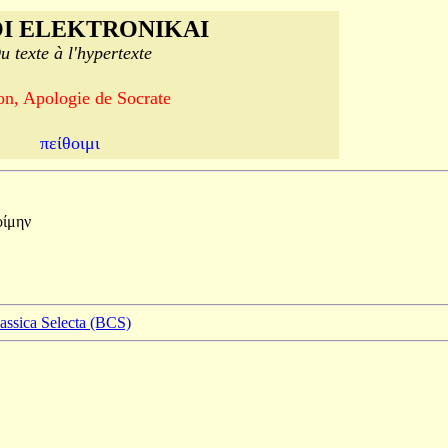
I ELEKTRONIKAI
u texte à l'hypertexte
on, Apologie de Socrate
πείθοιμι
οίμην
lassica Selecta (BCS)