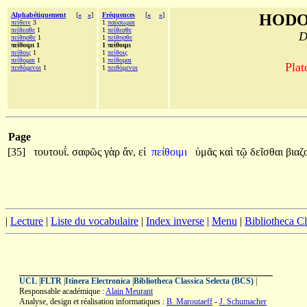
Alphabétiquement
[
«
»
]
Fréquences
[
«
»
]
HODO
πείθειν
3
1
παύσωμαι
πείθεσθε
1
1
πείθεσθε
D
πείθησθε
1
1
πείθησθε
πείθοιμι 1
1 πείθοιμι
πείθοις
1
1
πείθοις
πείθομαι
1
1
πείθομαι
Plat
πειθόμενοι
1
1
πειθόμενοι
Page
[35]
τουτουΐ.
σαφῶς
γὰρ
ἄν,
εἰ
πείθοιμι
ὑμᾶς
καὶ
τῷ
δεῖσθαι
βιαζ
|
Lecture
|
Liste du vocabulaire
|
Index inverse
|
Menu
|
Bibliotheca C
UCL
|
FLTR
|
Itinera Electronica
|
Bibliotheca Classica Selecta (BCS)
|
Responsable académique :
Alain Meurant
Analyse, design et réalisation informatiques :
B. Maroutaeff
-
J. Schumacher