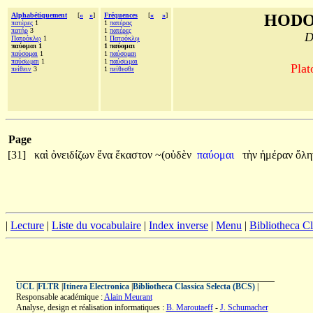
Alphabétiquement
[
«
»
]
Fréquences
[
«
»
]
HODO
πατέρες
1
1
πατέρας
πατήρ
3
1
πατέρες
D
Πατρόκλῳ
1
1
Πατρόκλῳ
παύομαι 1
1 παύομαι
παύσομαι
1
1
παύσομαι
παύσωμαι
1
1
παύσωμαι
Plat
πείθειν
3
1
πείθεσθε
Page
[31]
καὶ
ὀνειδίζων
ἕνα
ἕκαστον
~(οὐδὲν
παύομαι
τὴν
ἡμέραν
ὅλ
|
Lecture
|
Liste du vocabulaire
|
Index inverse
|
Menu
|
Bibliotheca C
UCL
|
FLTR
|
Itinera Electronica
|
Bibliotheca Classica Selecta (BCS)
|
Responsable académique :
Alain Meurant
Analyse, design et réalisation informatiques :
B. Maroutaeff
-
J. Schumacher