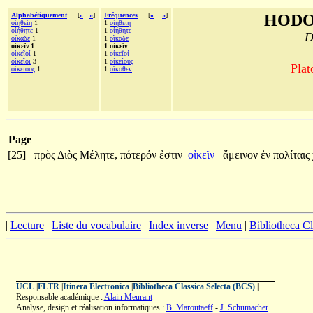
Alphabétiquement
[
«
»
]
Fréquences
[
«
»
]
HODO
οἰηθείη
1
1
οἰηθείη
οἰήθητε
1
1
οἰήθητε
D
οἴκαδε
1
1
οἴκαδε
οἰκεῖν 1
1 οἰκεῖν
οἰκεῖοί
1
1
οἰκεῖοί
οἰκεῖοι
3
1
οἰκείους
Plat
οἰκείους
1
1
οἴκοθεν
Page
[25]
πρὸς
Διὸς
Μέλητε,
πότερόν
ἐστιν
οἰκεῖν
ἄμεινον
ἐν
πολίταις
|
Lecture
|
Liste du vocabulaire
|
Index inverse
|
Menu
|
Bibliotheca C
UCL
|
FLTR
|
Itinera Electronica
|
Bibliotheca Classica Selecta (BCS)
|
Responsable académique :
Alain Meurant
Analyse, design et réalisation informatiques :
B. Maroutaeff
-
J. Schumacher