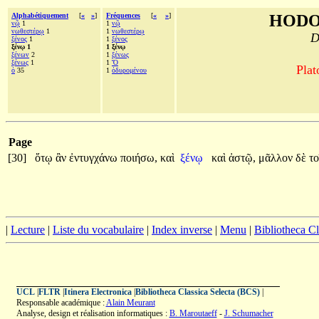
Alphabétiquement
[
«
»
]
Fréquences
[
«
»
]
HODO
νῷ
1
1
νῷ
νωθεστέρῳ
1
1
νωθεστέρῳ
D
ξένος
1
1
ξένος
ξένῳ 1
1 ξένῳ
ξένων
2
1
ξένως
ξένως
1
1
Ὅ
Plat
ὁ
35
1
ὀδυρομένου
Page
[30]
ὅτῳ
ἂν
ἐντυγχάνω
ποιήσω,
καὶ
ξένῳ
καὶ
ἀστῷ,
μᾶλλον
δὲ
το
|
Lecture
|
Liste du vocabulaire
|
Index inverse
|
Menu
|
Bibliotheca C
UCL
|
FLTR
|
Itinera Electronica
|
Bibliotheca Classica Selecta (BCS)
|
Responsable académique :
Alain Meurant
Analyse, design et réalisation informatiques :
B. Maroutaeff
-
J. Schumacher