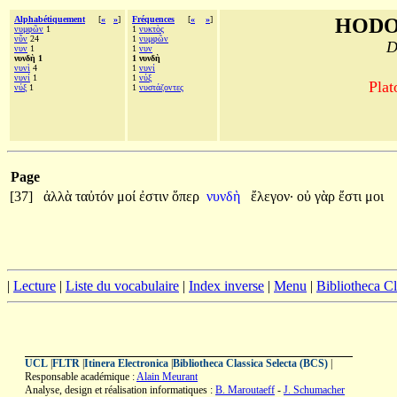
Alphabétiquement
[
«
»
]
Fréquences
[
«
»
]
HODO
νυμφῶν
1
1
νυκτὸς
νῦν
24
1
νυμφῶν
D
νυν
1
1
νυν
νυνδὴ 1
1 νυνδὴ
νυνὶ
4
1
νυνί
νυνί
1
1
νύξ
Plat
νύξ
1
1
νυστάζοντες
Page
[37]
ἀλλὰ
ταὐτόν
μοί
ἐστιν
ὅπερ
νυνδὴ
ἔλεγον·
οὐ
γὰρ
ἔστι
μοι
|
Lecture
|
Liste du vocabulaire
|
Index inverse
|
Menu
|
Bibliotheca C
UCL
|
FLTR
|
Itinera Electronica
|
Bibliotheca Classica Selecta (BCS)
|
Responsable académique :
Alain Meurant
Analyse, design et réalisation informatiques :
B. Maroutaeff
-
J. Schumacher