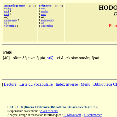
Alphabétiquement
[
«
»
]
Fréquences
[
«
»
]
HODO
νυνδὴ
1
1
νυν
νυνὶ
4
1
νυνδὴ
D
νυνί
1
1
νυνί
νύξ 1
1 νύξ
νυστάζοντες
1
1
νυστάζοντες
νῷ
1
1
νῷ
Plat
νωθεστέρῳ
1
1
νωθεστέρῳ
Page
[40]
οὕτω
δὴ
εἶναι
ἢ
μία
νύξ.
εἰ
δ᾽
αὖ
οἷον
ἀποδημῆσαί
|
Lecture
|
Liste du vocabulaire
|
Index inverse
|
Menu
|
Bibliotheca C
UCL
|
FLTR
|
Itinera Electronica
|
Bibliotheca Classica Selecta (BCS)
|
Responsable académique :
Alain Meurant
Analyse, design et réalisation informatiques :
B. Maroutaeff
-
J. Schumacher