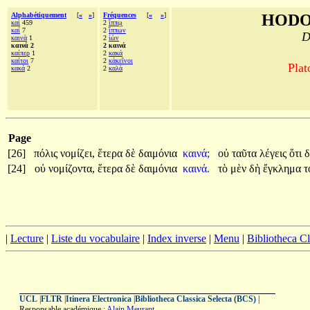
Alphabétiquement
[
«
»
]
Fréquences
[
«
»
]
HODO
καὶ
459
2
ἵππῳ
καί
7
2
ἵππων
D
καινὰ
1
2
ἰὼν
καινά 2
2 καινά
καίπερ
1
2
κακά
καίτοι
7
2
κἀκεῖνοι
Plat
κακά
2
2
καλὰ
Page
[26]
πόλις
νομίζει,
ἕτερα
δὲ
δαιμόνια
καινά;
οὐ
ταῦτα
λέγεις
ὅτι
δ
[24]
οὐ
νομίζοντα,
ἕτερα
δὲ
δαιμόνια
καινά.
τὸ
μὲν
δὴ
ἔγκλημα
τ
|
Lecture
|
Liste du vocabulaire
|
Index inverse
|
Menu
|
Bibliotheca C
UCL
|
FLTR
|
Itinera Electronica
|
Bibliotheca Classica Selecta (BCS)
|
Responsable académique :
Alain Meurant