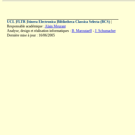
UCL
|
FLTR
|
Itinera Electronica
|
Bibliotheca Classica Selecta (BCS)
|
Responsable académique :
Alain Meurant
Analyse, design et réalisation informatiques :
B. Maroutaeff
-
J. Schumacher
Dernière mise à jour : 16/06/2005