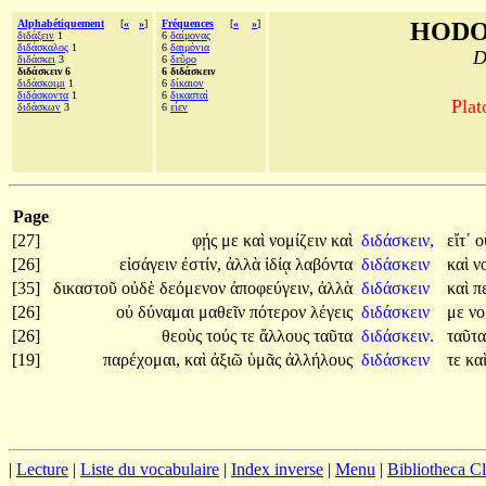
Alphabétiquement
[
«
»
]
Fréquences
[
«
»
]
HODO
διδάξειν
1
6
δαίμονας
διδάσκαλος
1
6
δαιμόνια
D
διδάσκει
3
6
δεῦρο
διδάσκειν 6
6 διδάσκειν
διδάσκοιμι
1
6
δίκαιον
διδάσκοντα
1
6
δικασταί
Plat
διδάσκων
3
6
εἶεν
Page
[27]
φῄς
με
καὶ
νομίζειν
καὶ
διδάσκειν,
εἴτ᾽
ο
[26]
εἰσάγειν
ἐστίν,
ἀλλὰ
ἰδίᾳ
λαβόντα
διδάσκειν
καὶ
ν
[35]
δικαστοῦ
οὐδὲ
δεόμενον
ἀποφεύγειν,
ἀλλὰ
διδάσκειν
καὶ
π
[26]
οὐ
δύναμαι
μαθεῖν
πότερον
λέγεις
διδάσκειν
με
νο
[26]
θεοὺς
τούς
τε
ἄλλους
ταῦτα
διδάσκειν.
ταῦτ
[19]
παρέχομαι,
καὶ
ἀξιῶ
ὑμᾶς
ἀλλήλους
διδάσκειν
τε
κα
|
Lecture
|
Liste du vocabulaire
|
Index inverse
|
Menu
|
Bibliotheca C