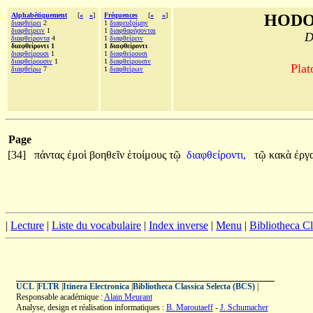
Alphabétiquement
[
«
»
]
Fréquences
[
«
»
]
HODO
διαφθείρει
2
1
διαφευξοίμην
διαφθείρειν
1
1
διαφθαρήσονται
D
διαφθείροντα
4
1
διαφθείρειν
διαφθείροντι 1
1 διαφθείροντι
διαφθείρουσι
1
1
διαφθείρουσι
διαφθείρουσιν
1
1
διαφθείρουσιν
Plat
διαφθείρω
7
1
διαφθείρων
Page
[34]
πάντας
ἐμοὶ
βοηθεῖν
ἑτοίμους
τῷ
διαφθείροντι,
τῷ
κακὰ
ἐργ
|
Lecture
|
Liste du vocabulaire
|
Index inverse
|
Menu
|
Bibliotheca C
UCL
|
FLTR
|
Itinera Electronica
|
Bibliotheca Classica Selecta (BCS)
|
Responsable académique :
Alain Meurant
Analyse, design et réalisation informatiques :
B. Maroutaeff
-
J. Schumacher