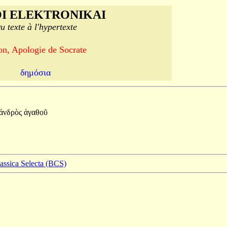
I ELEKTRONIKAI
u texte à l'hypertexte
on, Apologie de Socrate
δημόσια
ἀνδρὸς
ἀγαθοῦ
lassica Selecta (BCS)