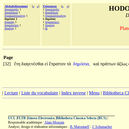
Alphabétiquement
[
«
»
]
Fréquences
[
«
»
]
HODO
δημιουργῶν
1
1
δημιουργῶν
Δημοδόκου
1
1
Δημοδόκου
D
δημοκρατουμένης
1
1
δημοκρατουμένης
δημόσια 1
1 δημόσια
δημοσίᾳ
3
1
δημοσιεύειν
δημοσιεύειν
1
1
δημότης
Plat
δημότης
1
1
Δί
Page
[32]
ἔτη
διαγενέσθαι
εἰ
ἔπραττον
τὰ
δημόσια,
καὶ
πράττων
ἀξίως
|
Lecture
|
Liste du vocabulaire
|
Index inverse
|
Menu
|
Bibliotheca C
UCL
|
FLTR
|
Itinera Electronica
|
Bibliotheca Classica Selecta (BCS)
|
Responsable académique :
Alain Meurant
Analyse, design et réalisation informatiques :
B. Maroutaeff
-
J. Schumacher